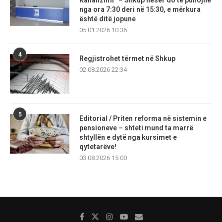
Kanalizimi” – Shkup nesër do të punojnë
nga ora 7:30 deri në 15:30, e mërkura
është ditë jopune
05.01.2026 10:36
4
Regjistrohet tërmet në Shkup
02.08.2026 22:34
5
Editorial / Priten reforma në sistemin e
pensioneve – shteti mund ta marrë
shtyllën e dytë nga kursimet e
qytetarëve!
03.08.2026 15:00