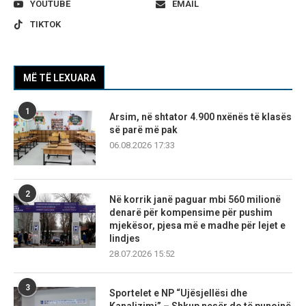
YOUTUBE
EMAIL
TIKTOK
MË TË LEXUARA
1
Arsim, në shtator 4.900 nxënës të klasës
së parë më pak
06.08.2026 17:33
2
Në korrik janë paguar mbi 560 milionë
denarë për kompensime për pushim
mjekësor, pjesa më e madhe për lejet e
lindjes
28.07.2026 15:52
3
Sportelet e NP “Ujësjellësi dhe