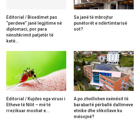
Editorial / Bisedimet pas
Sa janë të mbrojtur
“perdeve” janë legjitime në
punëtorët e ndërtimtarisë
diplomaci, por para
sot?
nënshkrimit patjetër të
ketë...
Editorial / Kujdes nga virusi i
A po zhvillohen nxënësit të
Etheve të Nilit – më të
barabartë përballë dallimeve
rrezikuar moshat e...
etnike dhe shkollave ku
mësojnë?