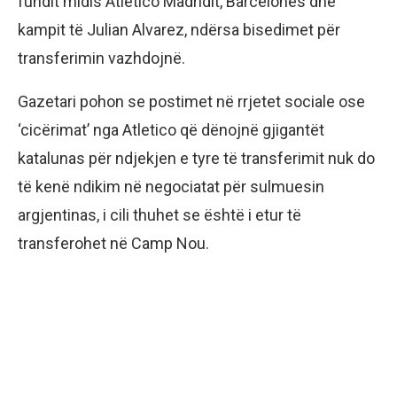
fundit midis Atletico Madridit, Barcelonës dhe
kampit të Julian Alvarez, ndërsa bisedimet për
transferimin vazhdojnë.
Gazetari pohon se postimet në rrjetet sociale ose
‘cicërimat’ nga Atletico që dënojnë gjigantët
katalunas për ndjekjen e tyre të transferimit nuk do
të kenë ndikim në negociatat për sulmuesin
argjentinas, i cili thuhet se është i etur të
transferohet në Camp Nou.