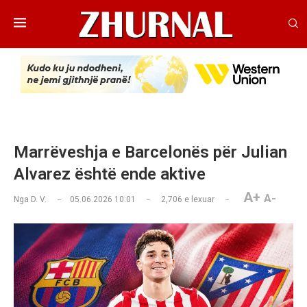
Marrëveshja e Barcelonës për Julian
Alvarez është ende aktive
A+
A-
Nga
D. V.
05.06.2026 10:01
2,706
e lexuar