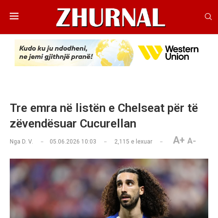
Tre emra në listën e Chelseat për të
zëvendësuar Cucurellan
A+
A-
Nga
D. V.
05.06.2026 10:03
2,115
e lexuar