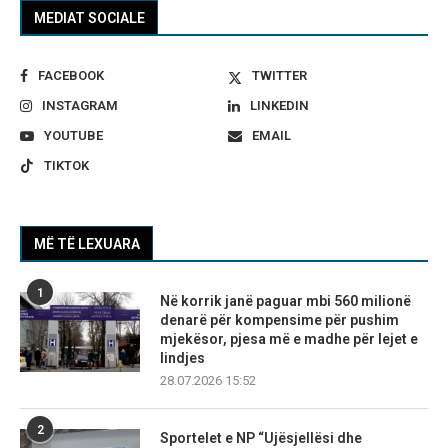
MEDIAT SOCIALE
FACEBOOK
TWITTER
INSTAGRAM
LINKEDIN
YOUTUBE
EMAIL
TIKTOK
MË TË LEXUARA
1
Në korrik janë paguar mbi 560 milionë
denarë për kompensime për pushim
mjekësor, pjesa më e madhe për lejet e
lindjes
28.07.2026 15:52
2
Sportelet e NP “Ujësjellësi dhe