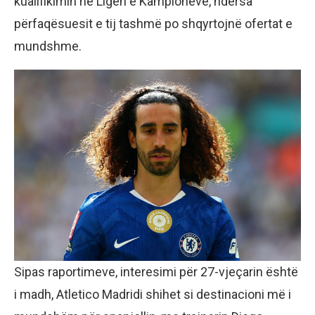
kualifikimin në Ligën e Kampionëve, ndërsa
përfaqësuesit e tij tashmë po shqyrtojnë ofertat e
mundshme.
Sipas raportimeve, interesimi për 27-vjeçarin është
i madh, Atletico Madridi shihet si destinacioni më i