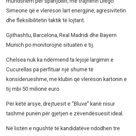
mundshëm për spanjollin, me trajnerin Diego
Simeone që e vlerëson lart energjinë, agresivitetin
dhe fleksibilitetin taktik të lojtarit.
Gjithashtu, Barcelona, Real Madridi dhe Bayern
Munich po monitorojnë situatën e tij.
Chelsea nuk ka ndërmend ta lejojë largimin e
Cucurellas pa përfituar një shumë të
konsiderueshme, me klubin që vlerëson kartonin e
tij mbi 50 milionë euro.
Për këtë arsye, drejtuesit e “Bluve” kanë nisur
tashmë punën për gjetjen e zëvendësuesit ideal.
Në listën e ngushtë të kandidatëve ndodhen tre