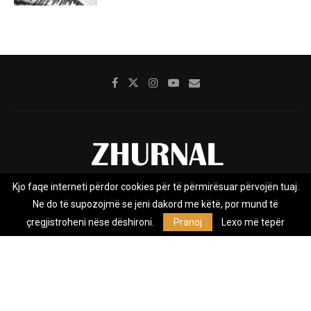
Kjo faqe interneti përdor cookies për të përmirësuar përvojën tuaj.
Rreth nesh
Impresumi
Marketing
Kontakt
Ne do të supozojmë se jeni dakord me këtë, por mund të
Privacy Policy
çregjistroheni nëse dëshironi.
Pranoj
Lexo më tepër
Zhurnal.mk është Agjenci e Lajmeve e pavarur, e themeluar në vitin
2009, që e mbulon Maqedoninë, Kosovën, Shqipërinë edhe lajmet
nga bota.
@2026 - All Right Reserved. Designed and Developed by
Anet.Com.Mk