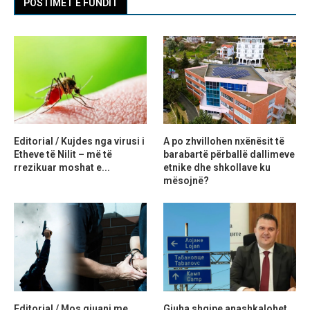
POSTIMET E FUNDIT
Editorial / Kujdes nga virusi i
A po zhvillohen nxënësit të
Etheve të Nilit – më të
barabartë përballë dallimeve
rrezikuar moshat e...
etnike dhe shkollave ku
mësojnë?
Editorial / Mos gjuani me
Gjuha shqipe anashkalohet