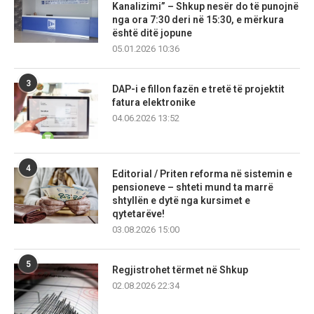
Kanalizimi” – Shkup nesër do të punojnë
nga ora 7:30 deri në 15:30, e mërkura
është ditë jopune
05.01.2026 10:36
3
DAP-i e fillon fazën e tretë të projektit
fatura elektronike
04.06.2026 13:52
4
Editorial / Priten reforma në sistemin e
pensioneve – shteti mund ta marrë
shtyllën e dytë nga kursimet e
qytetarëve!
03.08.2026 15:00
5
Regjistrohet tërmet në Shkup
02.08.2026 22:34