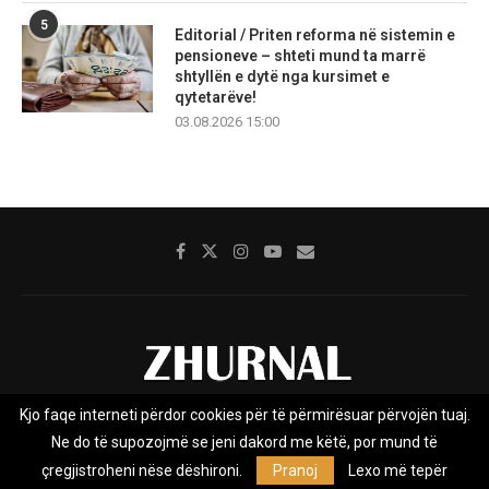
5
Editorial / Priten reforma në sistemin e
pensioneve – shteti mund ta marrë
shtyllën e dytë nga kursimet e
qytetarëve!
03.08.2026 15:00
Kjo faqe interneti përdor cookies për të përmirësuar përvojën tuaj.
Rreth nesh
Impresumi
Marketing
Kontakt
Ne do të supozojmë se jeni dakord me këtë, por mund të
Privacy Policy
çregjistroheni nëse dëshironi.
Pranoj
Lexo më tepër