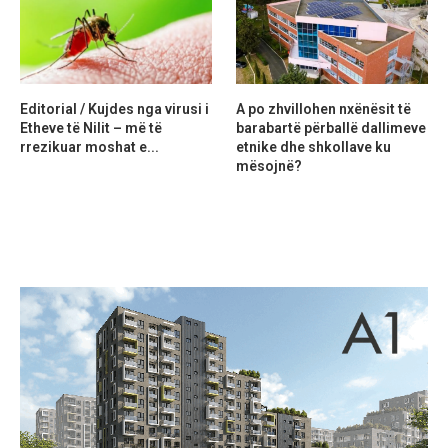
Editorial / Kujdes nga virusi i
A po zhvillohen nxënësit të
Etheve të Nilit – më të
barabartë përballë dallimeve
rrezikuar moshat e...
etnike dhe shkollave ku
mësojnë?