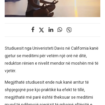
Studiuesit nga Univeristeti Davis në California kanë
gjetur se meditimi për vetëm një orë në ditë,
redukton rënien e nivelit mendor në moshën më të
vjetër.
Megjithatë studiuesit ende nuk kanë arritur të
shpjegojnë pse kjo praktikë ka efekt të tillë,
megjithatë më parë është theksuar se meditimi
mund të ndihmojë njerëzit të mbajnë aftësitë e