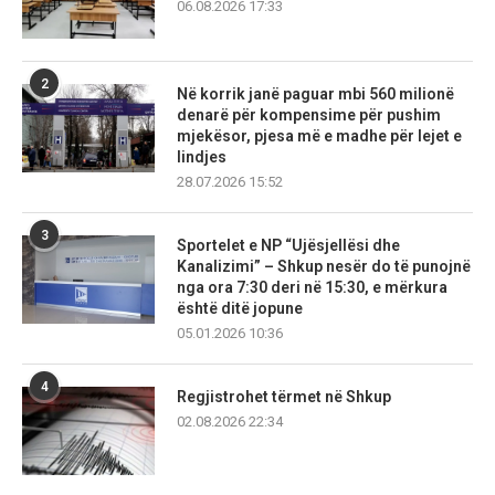
06.08.2026 17:33
2
Në korrik janë paguar mbi 560 milionë
denarë për kompensime për pushim
mjekësor, pjesa më e madhe për lejet e
lindjes
28.07.2026 15:52
3
Sportelet e NP “Ujësjellësi dhe
Kanalizimi” – Shkup nesër do të punojnë
nga ora 7:30 deri në 15:30, e mërkura
është ditë jopune
05.01.2026 10:36
4
Regjistrohet tërmet në Shkup
02.08.2026 22:34