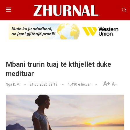
Mbani trurin tuaj të kthjellët duke
medituar
A+
A-
Nga
D. V.
21.05.2026 09:19
1,430
e lexuar