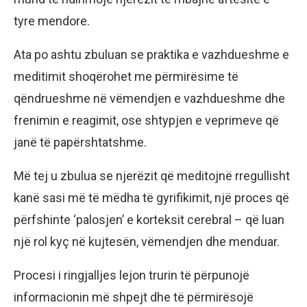
tyre mendore.
Ata po ashtu zbuluan se praktika e vazhdueshme e
meditimit shoqërohet me përmirësime të
qëndrueshme në vëmendjen e vazhdueshme dhe
frenimin e reagimit, ose shtypjen e veprimeve që
janë të papërshtatshme.
Më tej u zbulua se njerëzit që meditojnë rregullisht
kanë sasi më të mëdha të gyrifikimit, një proces që
përfshinte ‘palosjen’ e korteksit cerebral – që luan
një rol kyç në kujtesën, vëmendjen dhe menduar.
Procesi i ringjalljes lejon trurin të përpunojë
informacionin më shpejt dhe të përmirësojë