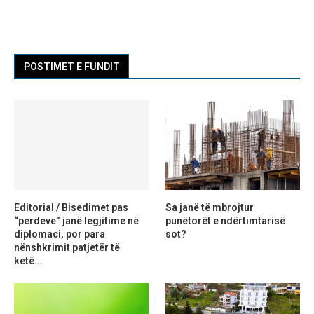
POSTIMET E FUNDIT
Editorial / Bisedimet pas
Sa janë të mbrojtur
“perdeve” janë legjitime në
punëtorët e ndërtimtarisë
diplomaci, por para
sot?
nënshkrimit patjetër të
ketë...