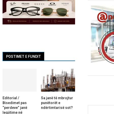
POSTIMET E FUNDIT
Editorial /
Sa janë të mbrojtur
Bisedimet pas
punëtorët e
“perdeve” janë
ndërtimtarisë sot?
legjitime në