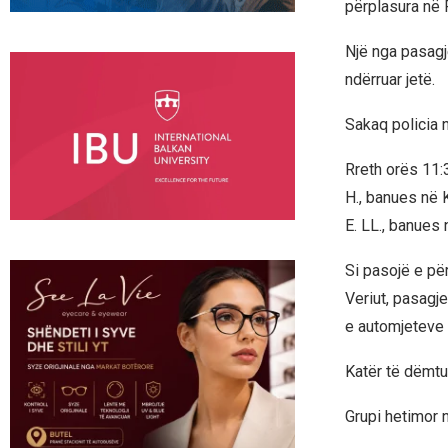
përplasura në 
Një nga pasagj
ndërruar jetë.
Sakaq policia 
Rreth orës 11:
H., banues në 
E. LL., banues
Si pasojë e pë
Veriut, pasagje
e automjeteve 
Katër të dëmtua
Grupi hetimor 