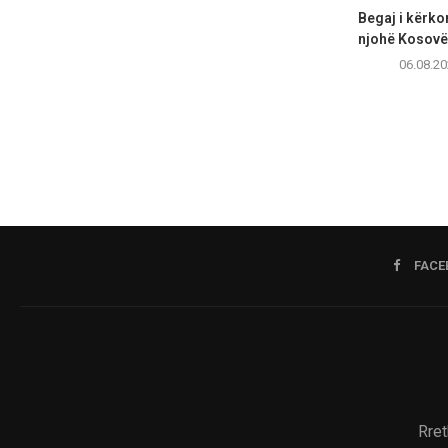
Begaj i kërko
njohë Kosovën
06.08.20
FACE
Rret