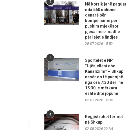
2
Në korrik janë paguar
mbi 560 milionë
denarë për
kompensime për
pushim mjekësor,
pjesa më e madhe
për lejet e lindjes
28.07.2026 15:52
3
Sportelet e NP
“Ujësjellësi dhe
Kanalizimi” – Shkup
nesër do të punojnë
nga ora 7:30 deri në
15:30, e mërkura
është ditë jopune
05.01.2026 10:36
4
Regjistrohet tërmet
në Shkup
02.08.2026 22:34