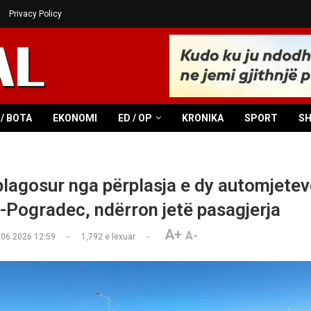
Privacy Policy
/ BOTA
EKONOMI
ED / OP
KRONIKA
SPORT
S
plagosur nga përplasja e dy automjetev
n-Pogradec, ndërron jetë pasagjerja
A+
A-
.06.2026 12:59
1,792
e lexuar