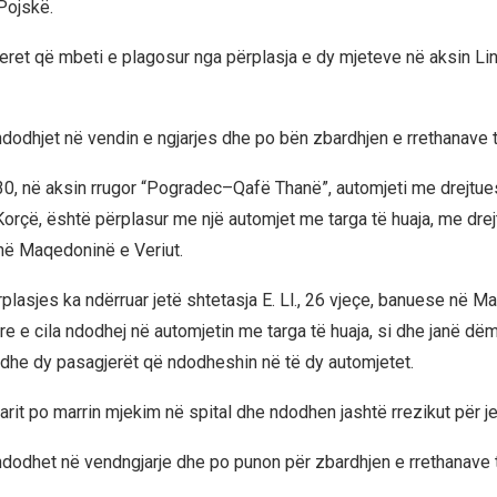
Pojskë.
eret që mbeti e plagosur nga përplasja e dy mjeteve në aksin Li
ndodhjet në vendin e ngjarjes dhe po bën zbardhjen e rrethanave t
30, në aksin rrugor “Pogradec–Qafë Thanë”, automjeti me drejtues
Korçë, është përplasur me një automjet me targa të huaja, me dre
 në Maqedoninë e Veriut.
rplasjes ka ndërruar jetë shtetasja E. Ll., 26 vjeçe, banuese në 
re e cila ndodhej në automjetin me targa të huaja, si dhe janë dëm
dhe dy pasagjerët që ndodheshin në të dy automjetet.
rit po marrin mjekim në spital dhe ndodhen jashtë rrezikut për je
ndodhet në vendngjarje dhe po punon për zbardhjen e rrethanave t