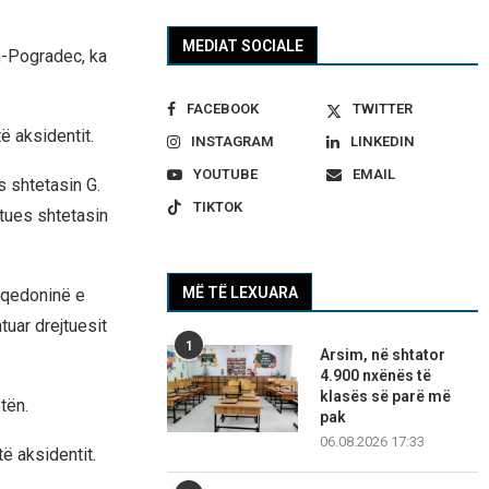
MEDIAT SOCIALE
n-Pogradec, ka
FACEBOOK
TWITTER
ë aksidentit.
INSTAGRAM
LINKEDIN
YOUTUBE
EMAIL
 shtetasin G.
TIKTOK
jtues shtetasin
MË TË LEXUARA
Maqedoninë e
tuar drejtuesit
1
Arsim, në shtator
4.900 nxënës të
klasës së parë më
tën.
pak
06.08.2026 17:33
ë aksidentit.