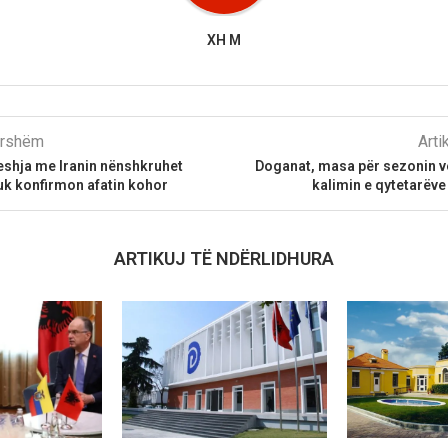
XH M
parshëm
Arti
shja me Iranin nënshkruhet
Doganat, masa për sezonin ve
uk konfirmon afatin kohor
kalimin e qytetarëve
ARTIKUJ TË NDËRLIDHURA