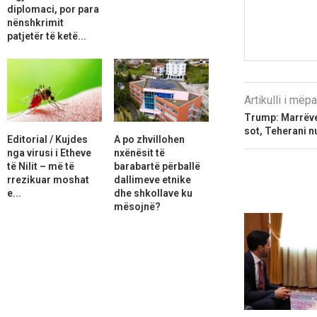
diplomaci, por para
nënshkrimit
patjetër të ketë...
Artikulli i më
Trump: Marrëve
sot, Teherani n
Editorial / Kujdes
A po zhvillohen
nga virusi i Etheve
nxënësit të
të Nilit – më të
barabartë përballë
rrezikuar moshat
dallimeve etnike
e...
dhe shkollave ku
mësojnë?