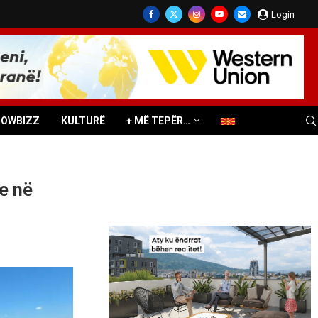
Login
HOWBIZZ
KULTURË
+ MË TEPËR…
e në