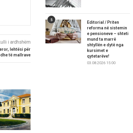
5
Editorial / Priten
reforma në sistemin
e pensioneve – shteti
mund ta marrë
kulli i ardhshëm
shtyllën e dytë nga
ror, lehtësi për
kursimet e
 dhe të mallrave
qytetarëve!
03.08.2026 15:00