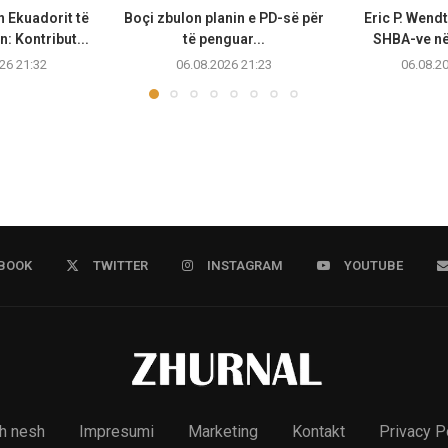
n Ekuadorit të
Boçi zbulon planin e PD-së për
Eric P. Wend
: Kontribut...
të penguar...
SHBA-ve në 
26 21:32
06.08.2026 21:23
06.08.2
BOOK
TWITTER
INSTAGRAM
YOUTUBE
h nesh
Impresumi
Marketing
Kontakt
Privacy P