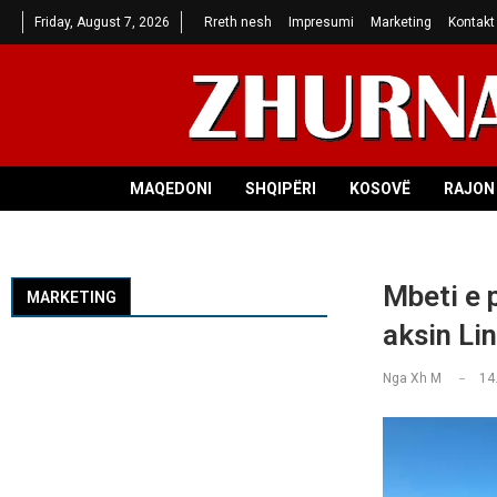
Friday, August 7, 2026
Rreth nesh
Impresumi
Marketing
Kontakt
MAQEDONI
SHQIPËRI
KOSOVË
RAJON 
Mbeti e 
MARKETING
aksin Li
Nga
Xh M
14