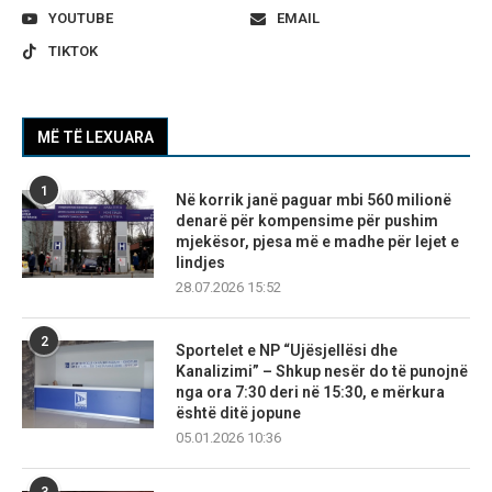
YOUTUBE
EMAIL
TIKTOK
MË TË LEXUARA
1
Në korrik janë paguar mbi 560 milionë
denarë për kompensime për pushim
mjekësor, pjesa më e madhe për lejet e
lindjes
28.07.2026 15:52
2
Sportelet e NP “Ujësjellësi dhe
Kanalizimi” – Shkup nesër do të punojnë
nga ora 7:30 deri në 15:30, e mërkura
është ditë jopune
05.01.2026 10:36
3