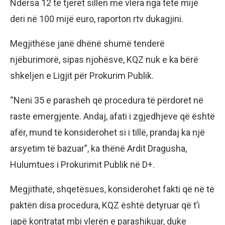
Ndërsa 12 të tjerët sillen me vlera nga tetë mijë
deri në 100 mijë euro, raporton rtv dukagjini.
Megjithëse janë dhënë shumë tenderë
njëburimorë, sipas njohësve, KQZ nuk e ka bërë
shkeljen e Ligjit për Prokurim Publik.
“Neni 35 e parasheh që procedura të përdoret në
raste emergjente. Andaj, afati i zgjedhjeve që është
afër, mund të konsiderohet si i tillë, prandaj ka një
arsyetim të bazuar”, ka thënë Ardit Dragusha,
Hulumtues i Prokurimit Publik në D+.
Megjithatë, shqetësues, konsiderohet fakti që në të
paktën disa procedura, KQZ është detyruar që t’i
japë kontratat mbi vlerën e parashikuar, duke