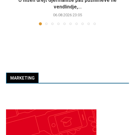
U nisën drejt Gjermanisë pas pushimeve në
vendlindje,...
06.08.2026 23:05
MARKETING