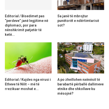
Editorial / Bisedimet pas
Sa janë të mbrojtur
“perdeve” janë legjitime në
punëtorët e ndërtimtarisë
diplomaci, por para
sot?
nënshkrimit patjetër të
ketë...
Editorial / Kujdes nga virusi i
A po zhvillohen nxënësit të
Etheve të Nilit – më të
barabartë përballë dallimeve
rrezikuar moshat e...
etnike dhe shkollave ku
mësojnë?