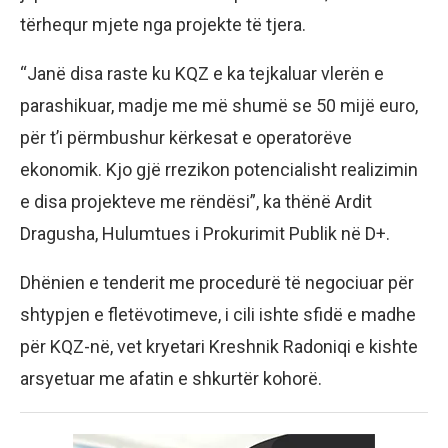
tërhequr mjete nga projekte të tjera.
“Janë disa raste ku KQZ e ka tejkaluar vlerën e
parashikuar, madje me më shumë se 50 mijë euro,
për t’i përmbushur kërkesat e operatorëve
ekonomik. Kjo gjë rrezikon potencialisht realizimin
e disa projekteve me rëndësi”, ka thënë Ardit
Dragusha, Hulumtues i Prokurimit Publik në D+.
Dhënien e tenderit me procedurë të negociuar për
shtypjen e fletëvotimeve, i cili ishte sfidë e madhe
për KQZ-në, vet kryetari Kreshnik Radoniqi e kishte
arsyetuar me afatin e shkurtër kohorë.