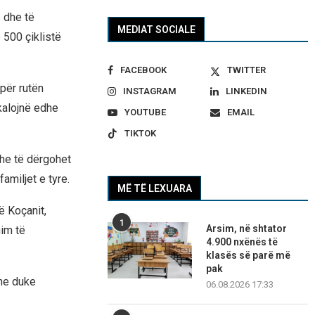
 dhe të
MEDIAT SOCIALE
 500 çiklistë
FACEBOOK
TWITTER
ëpër rutën
INSTAGRAM
LINKEDIN
kalojnë edhe
YOUTUBE
EMAIL
TIKTOK
dhe të dërgohet
amiljet e tyre.
MË TË LEXUARA
së Koçanit,
1
Arsim, në shtator
im të
4.900 nxënës të
klasës së parë më
pak
dhe duke
06.08.2026 17:33