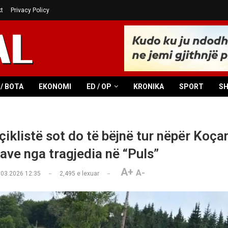
t
Privacy Policy
/ BOTA
EKONOMI
ED / OP
KRONIKA
SPORT
S
çiklistë sot do të bëjnë tur nëpër Koça
mave nga tragjedia në “Puls”
A+
A-
.03.2026 12:35
2,495
e lexuar