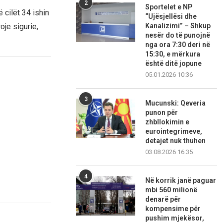
2
Sportelet e NP
 cilët 34 ishin
“Ujësjellësi dhe
oje sigurie,
Kanalizimi” – Shkup
nesër do të punojnë
nga ora 7:30 deri në
15:30, e mërkura
është ditë jopune
05.01.2026 10:36
3
Mucunski: Qeveria
punon për
zhbllokimin e
eurointegrimeve,
detajet nuk thuhen
03.08.2026 16:35
4
Në korrik janë paguar
mbi 560 milionë
denarë për
kompensime për
pushim mjekësor,