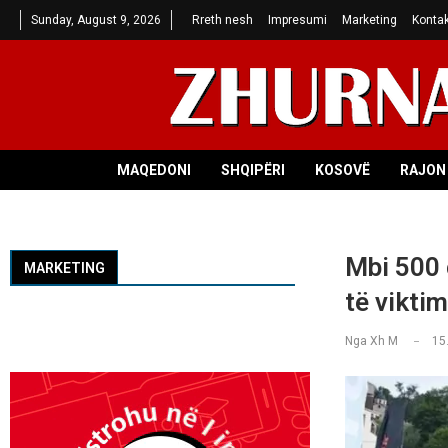
Sunday, August 9, 2026
Rreth nesh
Impresumi
Marketing
Kontak
MAQEDONI
SHQIPËRI
KOSOVË
RAJON 
Mbi 500 
MARKETING
të vikti
Nga
Xh M
15