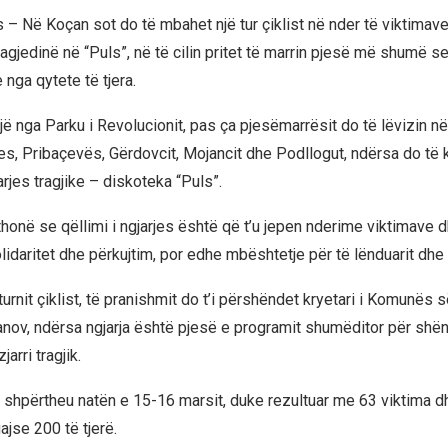
 – Në Koçan sot do të mbahet një tur çiklist në nder të viktimave
agjedinë në “Puls”, në të cilin pritet të marrin pjesë më shumë se
nga qytete të tjera.
lojë nga Parku i Revolucionit, pas ça pjesëmarrësit do të lëvizin n
s, Pribaçevës, Gërdovcit, Mojancit dhe Podllogut, ndërsa do të 
arjes tragjike – diskoteka “Puls”.
thonë se qëllimi i ngjarjes është që t’u jepen nderime viktimave 
daritet dhe përkujtim, por edhe mbështetje për të lënduarit dhe f
ë turnit çiklist, të pranishmit do t’i përshëndet kryetari i Komunës 
nov, ndërsa ngjarja është pjesë e programit shumëditor për shën
jarri tragjik.
n shpërtheu natën e 15-16 marsit, duke rezultuar me 63 viktima 
jse 200 të tjerë.