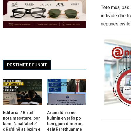
Tetë muaj pas a
individë dhe tr
nëpunës civilë
POSTIMET E FUNDIT
Editorial / Rritet
Arsim Idrizi në
nota mesatare, por
kulmin e verës po
kemi “analfabetë”
bën gjum dimëror,
që s’dinë as lexim e
është rrethuar me