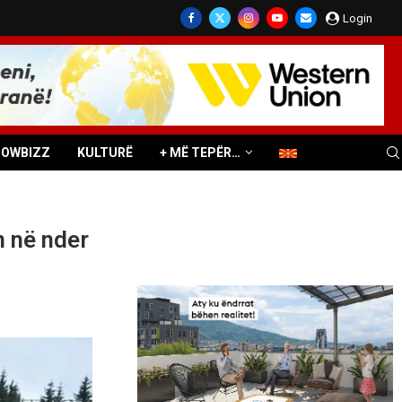
Login
HOWBIZZ
KULTURË
+ MË TEPËR…
n në nder