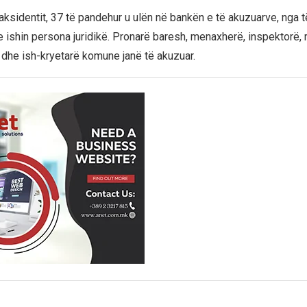
ksidentit, 37 të pandehur u ulën në bankën e të akuzuarve, nga të
e ishin persona juridikë. Pronarë baresh, menaxherë, inspektorë, r
 dhe ish-kryetarë komune janë të akuzuar.