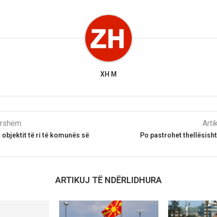
XH M
parshëm
Arti
i objektit të ri të komunës së
Po pastrohet thellësisht
ARTIKUJ TË NDËRLIDHURA