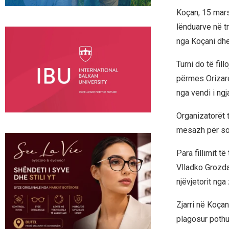
Koçan, 15 mars
lënduarve në tr
nga Koçani dhe 
Turni do të fil
përmes Orizare
nga vendi i ngj
Organizatorët 
mesazh për soli
Para fillimit t
Vlladko Grozda
njëvjetorit nga z
Zjarri në Koça
plagosur pothua