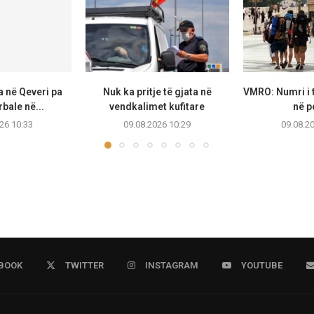
a në Qeveri pa
Nuk ka pritje të gjata në
VMRO: Numri i t
bale në...
vendkalimet kufitare
në p
26 10:33
09.08.2026 10:29
09.08.2
BOOK
TWITTER
INSTAGRAM
YOUTUBE