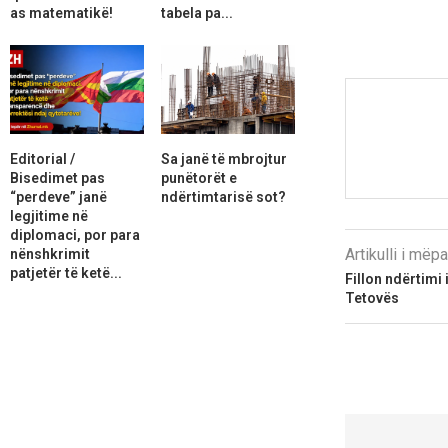
as matematikë!
tabela pa...
Editorial /
Sa janë të mbrojtur
Bisedimet pas
punëtorët e
“perdeve” janë
ndërtimtarisë sot?
legjitime në
diplomaci, por para
Artikulli i më
nënshkrimit
patjetër të ketë...
Fillon ndërtimi 
Tetovës