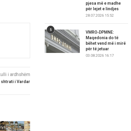
pjesa më e madhe
për lejet e lindjes
28.07.2026 15:52
5
VMRO‑DPMNE:
Maqedonia do të
bëhet vend më i mirë
për të jetuar
03.08.2026 16:17
kulli i ardhshëm
 shtrati i Vardar