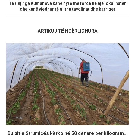
Të rinj nga Kumanova kanë hyrë me forcë në një lokal natën
dhe kanë vjedhur të gjitha tavolinat dhe karriget
ARTIKUJ TË NDËRLIDHURA
Bujqit e Strumicës kërkojnë 50 denarë për kilogram...