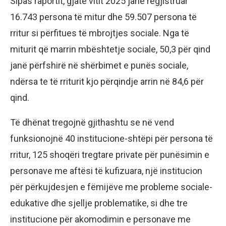
Sipas raportit, gjatë vitit 2025 janë regjistruar
16.743 persona të mitur dhe 59.507 persona të
rritur si përfitues të mbrojtjes sociale. Nga të
miturit që marrin mbështetje sociale, 50,3 për qind
janë përfshirë në shërbimet e punës sociale,
ndërsa te të rriturit kjo përqindje arrin në 84,6 për
qind.
Të dhënat tregojnë gjithashtu se në vend
funksionojnë 40 institucione-shtëpi për persona të
rritur, 125 shoqëri tregtare private për punësimin e
personave me aftësi të kufizuara, një institucion
për përkujdesjen e fëmijëve me probleme sociale-
edukative dhe sjellje problematike, si dhe tre
institucione për akomodimin e personave me