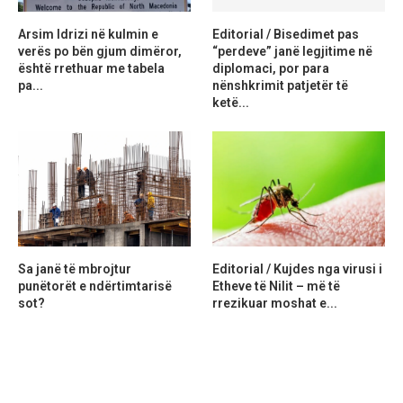
Arsim Idrizi në kulmin e
Editorial / Bisedimet pas
verës po bën gjum dimëror,
“perdeve” janë legjitime në
është rrethuar me tabela
diplomaci, por para
pa...
nënshkrimit patjetër të
ketë...
Sa janë të mbrojtur
Editorial / Kujdes nga virusi i
punëtorët e ndërtimtarisë
Etheve të Nilit – më të
sot?
rrezikuar moshat e...