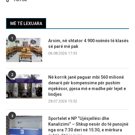
MË TË LEXUARA
1
Arsim, në shtator 4.900 nxënës të klasës
së parë më pak
06.08.2026 17:33
2
Në korrik janë paguar mbi 560 milionë
denarë për kompensime për pushim
mjekësor, pjesa më e madhe për lejet e
lindjes
28.07.2026 15:52
3
Sportelet e NP “Ujësjellësi dhe
Kanalizimi” – Shkup nesër do të punojnë
nga ora 7:30 deri në 15:30, e mërkura