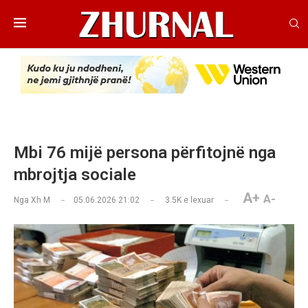
Mbi 76 mijë persona përfitojnë nga
mbrojtja sociale
A+
A-
Nga
Xh M
05.06.2026 21:02
3.5K
e lexuar