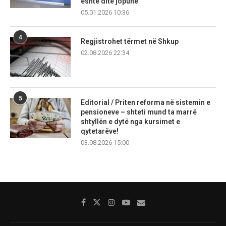
është ditë jopune
05.01.2026 10:36
4
Regjistrohet tërmet në Shkup
02.08.2026 22:34
5
Editorial / Priten reforma në sistemin e
pensioneve – shteti mund ta marrë
shtyllën e dytë nga kursimet e
qytetarëve!
03.08.2026 15:00