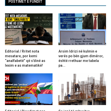
POSTIMET E FUNDIT
Editorial / Rritet nota
Arsim Idrizi në kulmin e
mesatare, por kemi
verës po bën gjum dimëror,
“analfabetë” që s’dinë as
është rrethuar me tabela
lexim e as matematikë!
pa...