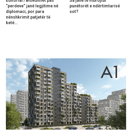
Editorial / Bisedimet pas
Sa janë të mbrojtur
“perdeve” janë legjitime në
punëtorët e ndërtimtarisë
diplomaci, por para
sot?
nënshkrimit patjetër të
ketë...