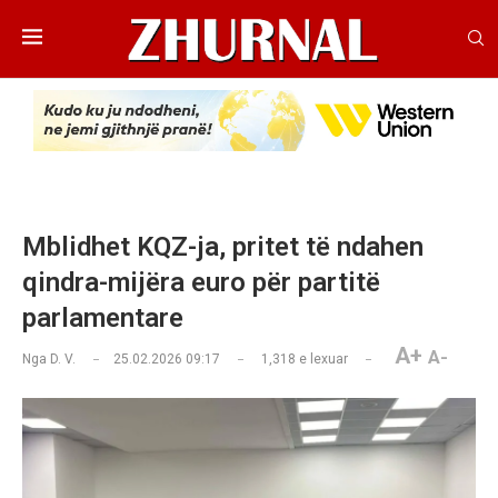
Mblidhet KQZ-ja, pritet të ndahen
qindra-mijëra euro për partitë
parlamentare
A+
A-
Nga
D. V.
25.02.2026 09:17
1,318
e lexuar