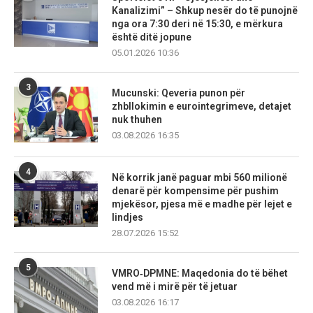
Kanalizimi” – Shkup nesër do të punojnë
nga ora 7:30 deri në 15:30, e mërkura
është ditë jopune
05.01.2026 10:36
3
Mucunski: Qeveria punon për
zhbllokimin e eurointegrimeve, detajet
nuk thuhen
03.08.2026 16:35
4
Në korrik janë paguar mbi 560 milionë
denarë për kompensime për pushim
mjekësor, pjesa më e madhe për lejet e
lindjes
28.07.2026 15:52
5
VMRO‑DPMNE: Maqedonia do të bëhet
vend më i mirë për të jetuar
03.08.2026 16:17