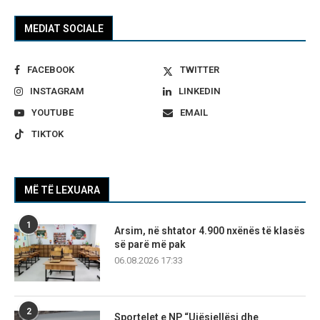
MEDIAT SOCIALE
FACEBOOK
TWITTER
INSTAGRAM
LINKEDIN
YOUTUBE
EMAIL
TIKTOK
MË TË LEXUARA
1
Arsim, në shtator 4.900 nxënës të klasës
së parë më pak
06.08.2026 17:33
2
Sportelet e NP “Ujësjellësi dhe