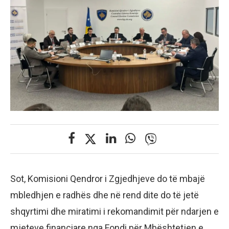
Sot, Komisioni Qendror i Zgjedhjeve do të mbajë
mbledhjen e radhës dhe në rend dite do të jetë
shqyrtimi dhe miratimi i rekomandimit për ndarjen e
mjeteve financiare nga Fondi për Mbështetjen e