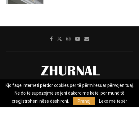
Kjo faqe interneti përdor cookies për të përmirësuar përvojën tuaj.
Rreth nesh
Impresumi
Marketing
Kontakt
Ne do të supozojmë se jeni dakord me këtë, por mund të
Privacy Policy
çregjistroheni nëse dëshironi.
Pranoj
Lexo më tepër
Zhurnal.mk është Agjenci e Lajmeve e pavarur, e themeluar në vitin
2009, që e mbulon Maqedoninë, Kosovën, Shqipërinë edhe lajmet
nga bota.
@2026 - All Right Reserved. Designed and Developed by
Anet.Com.Mk