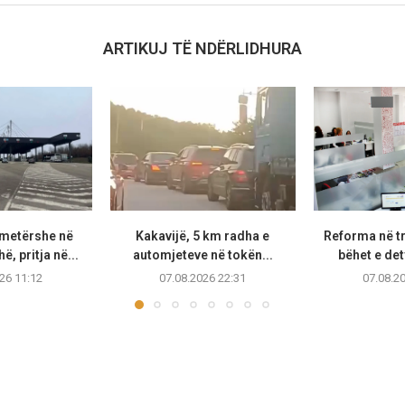
ARTIKUJ TË NDËRLIDHURA
metërshe në
Kakavijë, 5 km radha e
Reforma në t
, pritja në...
automjeteve në tokën...
bëhet e de
26 11:12
07.08.2026 22:31
07.08.2