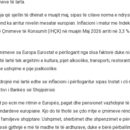
eve të larta.
ja që sjellin të dhënat e muajit maj, sipas të cilave norma e ndrys
 ka arritur nivelin mesatar europian. Inflacioni i matur me Indek
 Çmimeve të Konsumit (IHÇK) në muajin Maj 2026 arriti në 3,3 %
.
 cmimeve sa Europa Eurostat e përllogarit nga disa faktorë duke n
ë lartë tek argëtimi e kultura, pijet alkoolike, transporti, restoran
e ushqime e pije joalkoolike.
rojnë më lartë edhe se inflacioni i përllogaritur sipas Instat i cli n
tivi i Bankës së Shqipërisë.
 po ecin me ritmin e Europës, pagat dhe pensionet vazhdojnë t
ndardeve europiane. Kjo do të thotë se çdo rritje e çmimeve r
 familjeve shqiptare. Ushqimet, shërbimet dhe shpenzimet e për
pjesë gjithnjë e më të madhe të të ardhurave, duke e bërë përballi