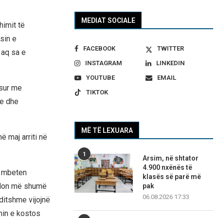
MEDIAT SOCIALE
himit të
sin e
FACEBOOK
TWITTER
 aq sa e
INSTAGRAM
LINKEDIN
YOUTUBE
EMAIL
isur me
TIKTOK
te dhe
MË TË LEXUARA
ë maj arriti në
1
Arsim, në shtator
4.900 nxënës të
ë mbeten
klasës së parë më
ëndon më shumë
pak
06.08.2026 17:33
ditshme vijojnë
min e kostos