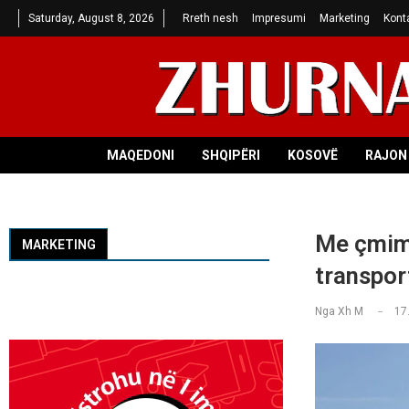
Saturday, August 8, 2026
Rreth nesh
Impresumi
Marketing
Kont
MAQEDONI
SHQIPËRI
KOSOVË
RAJON 
Me çmime
MARKETING
transpor
Nga
Xh M
17