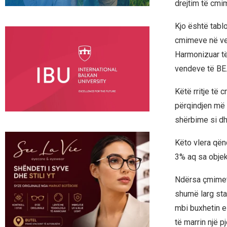
drejtim të cmim
Kjo është tablo
cmimeve në vend
Harmonizuar të
vendeve të BE
Këtë rritje të
përqindjen më t
shërbime si dh
Këto vlera qënd
3% aq sa objek
Ndërsa çmimet
shumë larg sta
mbi buxhetin e
të marrin një 