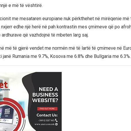
hnjë e më të vështirë.
lacionit me mesataren europiane nuk përkthehet në mirëqenie më t
i nxjerr edhe një herë në pah kontrastin mes çmimeve që po afr
 ardhurave që vazhdojnë të mbeten larg saj.
ë më të gjerë vendet me normën më të lartë të çmimeve në Eur
 viti janë Rumania me 9.7%, Kosova me 6.8% dhe Bullgaria me 6.3%.