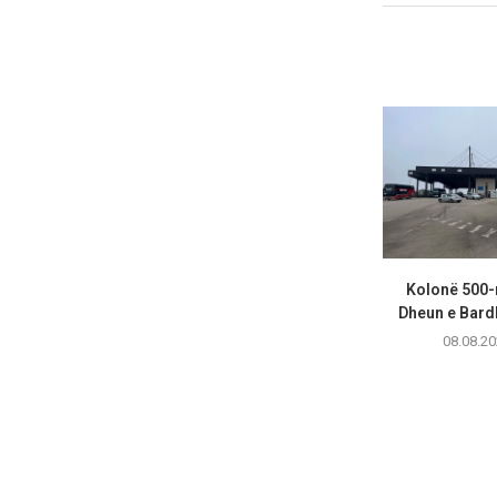
Kolonë 500-
Dheun e Bardhë
08.08.20