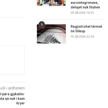
eurointegrimeve,
detajet nuk thuhen
03.08.2026 16:35
5
Regjistrohet tërmet
në Shkup
02.08.2026 22:34
kulli i ardhshëm
l para gjykatës:
da që nuk i kam
kryer