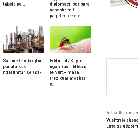
tabela pa...
diplomaci, por para
nënshkrimit
patjetër të ketë...
Sa janë të mbrojtur
Editorial / Kujdes
punëtorët e
nga virusi i Etheve
ndërtimtarisë sot?
të Nilit – më të
rrezikuar moshat
e...
Artikulli i më
Vushtrria shënon
Liria që gëzojmë