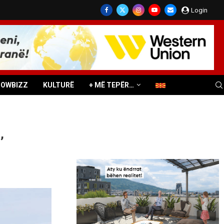
Login
HOWBIZZ
KULTURË
+ MË TEPËR…
,