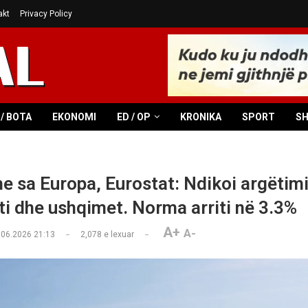
akt
Privacy Policy
/ BOTA
EKONOMI
ED / OP
KRONIKA
SPORT
S
 sa Europa, Eurostat: Ndikoi argëtimi
ti dhe ushqimet. Norma arriti në 3.3%
A+
A-
.06.2026 21:13
2,078
e lexuar