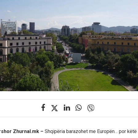
ershor Zhurnal.mk –
Shqipëria barazohet me Europën… por këtë 