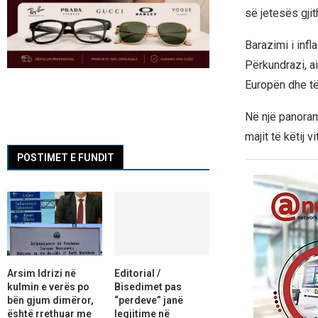
së jetesës gjit
Barazimi i inf
Përkundrazi, a
Europën dhe të
Në një panoram
majit të këtij
POSTIMET E FUNDIT
Arsim Idrizi në
Editorial /
kulmin e verës po
Bisedimet pas
bën gjum dimëror,
“perdeve” janë
është rrethuar me
legjitime në