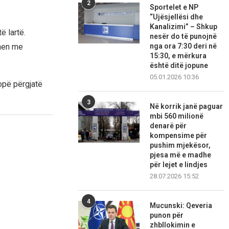
2
Sportelet e NP
“Ujësjellësi dhe
Kanalizimi” – Shkup
ë lartë.
nesër do të punojnë
nga ora 7:30 deri në
ohen me
15:30, e mërkura
është ditë jopune
05.01.2026 10:36
opë përgjatë
3
Në korrik janë paguar
mbi 560 milionë
denarë për
kompensime për
pushim mjekësor,
pjesa më e madhe
për lejet e lindjes
28.07.2026 15:52
4
Mucunski: Qeveria
punon për
zhbllokimin e