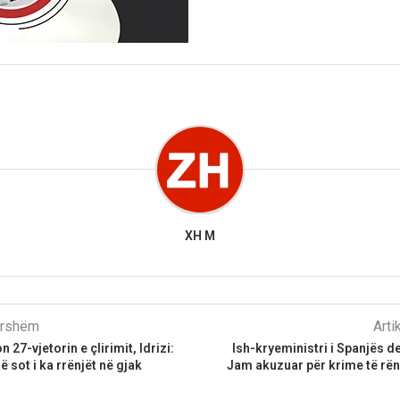
XH M
parshëm
Arti
 27-vjetorin e çlirimit, Idrizi:
Ish-kryeministri i Spanjës de
 sot i ka rrënjët në gjak
Jam akuzuar për krime të rën