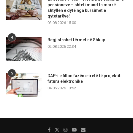
pensioneve – shteti mund ta marrë
shtyllën e dytë nga kursimet e
qytetarëve!
03.08.2026 15:00
4
Regjistrohet tërmet në Shkup
02.08.2026 22:34
5
DAP-i e fillon fazën e tretë të projektit
fatura elektronike
04.06.2026 13:52