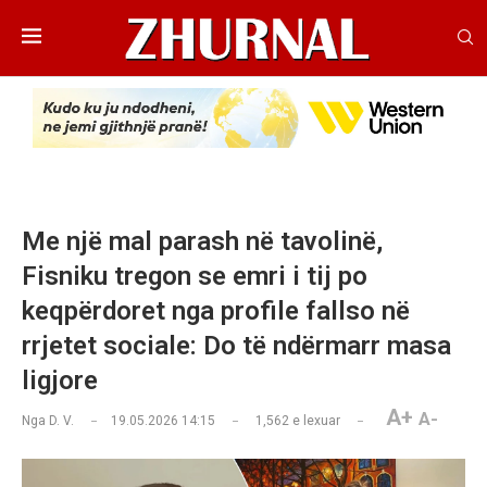
Me një mal parash në tavolinë,
Fisniku tregon se emri i tij po
keqpërdoret nga profile fallso në
rrjetet sociale: Do të ndërmarr masa
ligjore
A+
A-
Nga
D. V.
19.05.2026 14:15
1,562
e lexuar