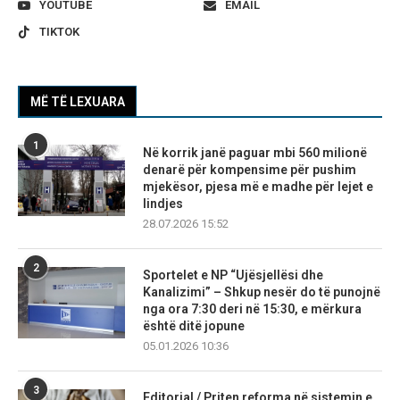
YOUTUBE
EMAIL
TIKTOK
MË TË LEXUARA
1
Në korrik janë paguar mbi 560 milionë
denarë për kompensime për pushim
mjekësor, pjesa më e madhe për lejet e
lindjes
28.07.2026 15:52
2
Sportelet e NP “Ujësjellësi dhe
Kanalizimi” – Shkup nesër do të punojnë
nga ora 7:30 deri në 15:30, e mërkura
është ditë jopune
05.01.2026 10:36
3
Editorial / Priten reforma në sistemin e