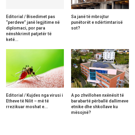
Editorial / Bisedimet pas
Sa janë të mbrojtur
“perdeve” janë legjitime në
punëtorët e ndërtimtarisë
diplomaci, por para
sot?
nënshkrimit patjetër të
ketë...
Editorial / Kujdes nga virusi i
A po zhvillohen nxënësit të
Etheve të Nilit – më të
barabartë përballë dallimeve
rrezikuar moshat e...
etnike dhe shkollave ku
mësojnë?