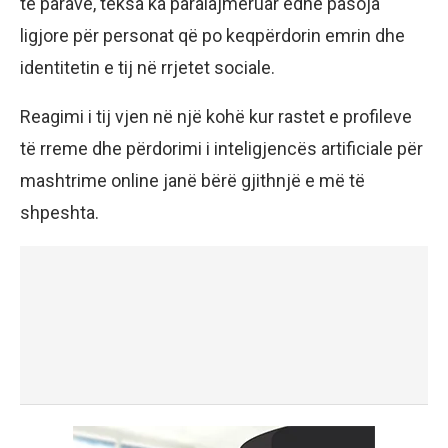
të parave, teksa ka paralajmëruar edhe pasoja
ligjore për personat që po keqpërdorin emrin dhe
identitetin e tij në rrjetet sociale.
Reagimi i tij vjen në një kohë kur rastet e profileve
të rreme dhe përdorimi i inteligjencës artificiale për
mashtrime online janë bërë gjithnjë e më të
shpeshta.