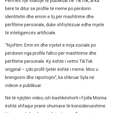
Përmes një videoje të publikuar në TikTok, ai ka
bërë të ditur se profile të rreme po përdorin
identitetin dhe emrin e tij për mashtrime dhe
përfitime personale, duke shfrytëzuar edhe mjete
të inteligjencës artificiale.
“Njoftim: Emri im dhe rrjetet e mija sociale po
përdoren nga profile fallco për mashtrime dhe
përfitime personale. Ky është i vetmi TikTok
origjinal – çdo profil tjetër është i rremë. Mos u
brengosni dhe raportojini”, ka shkruar Syla në
videon e publikuar.
Në të njëjtën video, ish-bashkëshorti i Fjolla Morina
është shfaqur pranë shumave të konsiderueshme