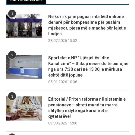
1
Në korrik janë paguar mbi 560 milionë
denarë për kompensime për pushim
mjekësor, pjesa më e madhe për lejet e
lindjes
28.07.2026 15:52
2
Sportelet e NP “Ujësjellësi dhe
Kanalizimi” – Shkup nesër do të punojnë
nga ora 7:30 deri në 15:30, e mërkura
është ditë jopune
05.01.2026 10:36
3
Editorial / Priten reforma në sistemin e
pensioneve – shteti mund ta marrë
shtyllën e dytë nga kursimet e
qytetarëve!
03.08.2026 15:00