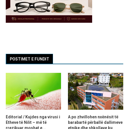
POSTIMET E FUNDIT
Editorial / Kujdes nga virusi i
A po zhvillohen nxënësit të
Etheve të Nilit – më të
barabartë përballë dallimeve
rrezikuar moshat e...
etnike dhe shkollave ku