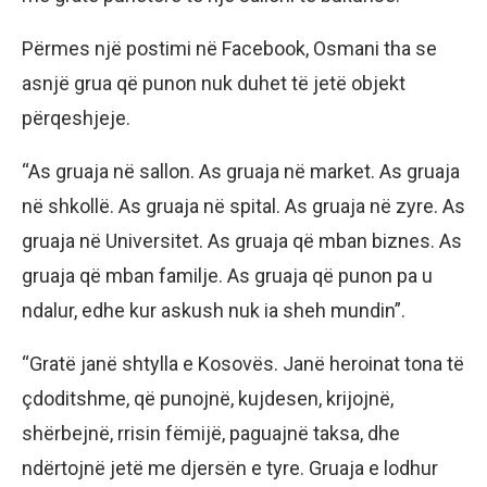
Përmes një postimi në Facebook, Osmani tha se
asnjë grua që punon nuk duhet të jetë objekt
përqeshjeje.
“As gruaja në sallon. As gruaja në market. As gruaja
në shkollë. As gruaja në spital. As gruaja në zyre. As
gruaja në Universitet. As gruaja që mban biznes. As
gruaja që mban familje. As gruaja që punon pa u
ndalur, edhe kur askush nuk ia sheh mundin”.
“Gratë janë shtylla e Kosovës. Janë heroinat tona të
çdoditshme, që punojnë, kujdesen, krijojnë,
shërbejnë, rrisin fëmijë, paguajnë taksa, dhe
ndërtojnë jetë me djersën e tyre. Gruaja e lodhur