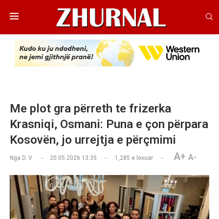
Me plot gra përreth te frizerka
Krasniqi, Osmani: Puna e çon përpara
Kosovën, jo urrejtja e përçmimi
A+
A-
Nga
D. V.
20.05.2026 13:35
1,285
e lexuar