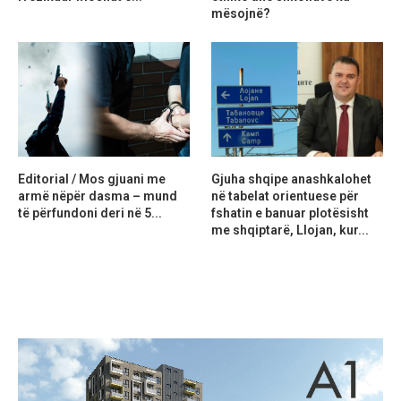
mësojnë?
Editorial / Mos gjuani me
Gjuha shqipe anashkalohet
armë nëpër dasma – mund
në tabelat orientuese për
të përfundoni deri në 5...
fshatin e banuar plotësisht
me shqiptarë, Llojan, kur...