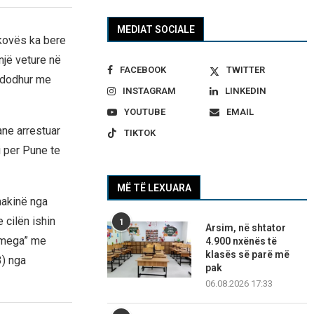
MEDIAT SOCIALE
ikovës ka bere
 një veture në
FACEBOOK
TWITTER
 ndodhur me
INSTAGRAM
LINKEDIN
YOUTUBE
EMAIL
ane arrestuar
TIKTOK
i per Pune te
MË TË LEXUARA
makinë nga
 cilën ishin
1
Arsim, në shtator
 Omega” me
4.900 nxënës të
klasës së parë më
3) nga
pak
06.08.2026 17:33