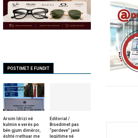
POSTIMET E FUNDIT
Arsim Idrizi në
Editorial /
kulmin e verës po
Bisedimet pas
bën gjum dimëror,
“perdeve” janë
është rrethuar me
legjitime në