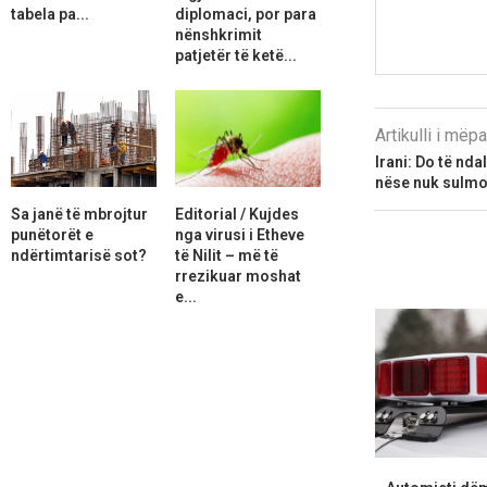
tabela pa...
diplomaci, por para
nënshkrimit
patjetër të ketë...
Artikulli i më
Irani: Do të nd
nëse nuk sulmo
Sa janë të mbrojtur
Editorial / Kujdes
punëtorët e
nga virusi i Etheve
ndërtimtarisë sot?
të Nilit – më të
rrezikuar moshat
e...