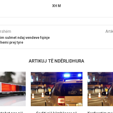
XH M
parshëm
Arti
alim sulmet ndaj vendeve fqinje
hemi prej tyre
ARTIKUJ TË NDËRLIDHURA