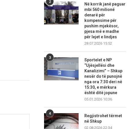
2
Në korrik janë paguar
mbi 560 milionë
denarë për
kompensime për
pushim mjekësor,
pjesa më e madhe
për lejet e lindjes
28.07.2026 15:52
3
Sportelet e NP
“Ujësjellësi dhe
Kanalizimi” – Shkup
nesër do të punojnë
nga ora 7:30 deri në
15:30, e mërkura
është ditë jopune
05.01.2026 10:36
4
Regjistrohet tërmet
në Shkup
02.08.2026 22:34