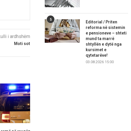
5
Editorial / Priten
reforma në sistemin
e pensioneve – shteti
kulli i ardhshëm
mund ta marrë
Moti sot
shtyllën e dytë nga
kursimet e
qytetarëve!
03.08.2026 15:00