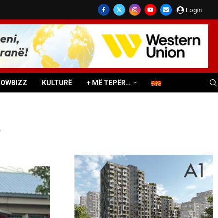
Login
HOWBIZZ
KULTURË
+ MË TEPËR…
ë