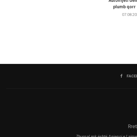
Automjeti dëm
plumb qorr n
07.08.20
FACE
Rret
Zhurnal.mk është Agjenci e Lajme