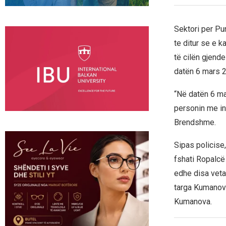
Sektori per Pu
te ditur se e k
të cilën gjend
datën 6 mars 2
“Në datën 6 mar
personin me ini
Brendshme.
Sipas policise
fshati Ropalcë 
edhe disa veta
targa Kumanove,
Kumanova.