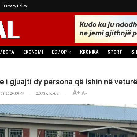
Privacy Policy
/ BOTA
EKONOMI
ED / OP
KRONIKA
SPORT
S
 i gjuajti dy persona që ishin në vetur
A+
A-
.03.2026 09:44
2,073
e lexuar