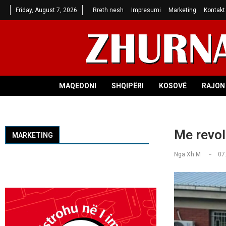
Friday, August 7, 2026
Rreth nesh
Impresumi
Marketing
Kontakt
MAQEDONI
SHQIPËRI
KOSOVË
RAJON 
Me revole
MARKETING
Nga
Xh M
07