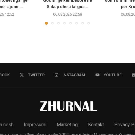
tohet nga një
Goditi një këmbësore në
Konfrontim me
ë rajonin...
Shkup dhe u largua...
për Kr
26 12:52
06.08.2026 22:58
06.08.2
BOOK
TWITTER
INSTAGRAM
YOUTUBE
h nesh
Impresumi
Marketing
Kontakt
Privacy P
ve e pavarur, e themeluar në vitin 2009, që e mbulon Maqedoninë, Kosovën,