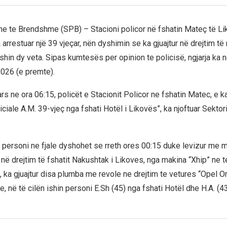
ne te Brendshme (SPB) – Stacioni policor në fshatin Mateç të L
a arrestuar një 39 vjeçar, nën dyshimin se ka gjuajtur në drejtim të
eshin dy veta. Sipas kumtesës per opinion te policisë, ngjarja ka
026 (e premte).
s ne ora 06:15, policët e Stacionit Policor ne fshatin Matec, e k
ciale A.M. 39-vjeç nga fshati Hotël i Likovës”, ka njoftuar Sektor
, personi ne fjale dyshohet se rreth ores 00:15 duke levizur me 
në drejtim të fshatit Nakushtak i Likoves, nga makina “Xhip” ne te
, ka gjuajtur disa plumba me revole ne drejtim te vetures “Opel
 në të cilën ishin personi E.Sh (45) nga fshati Hotël dhe H.A. (4