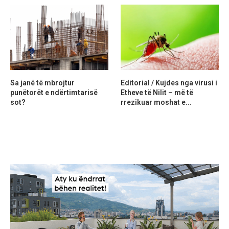
Sa janë të mbrojtur
Editorial / Kujdes nga virusi i
punëtorët e ndërtimtarisë
Etheve të Nilit – më të
sot?
rrezikuar moshat e...