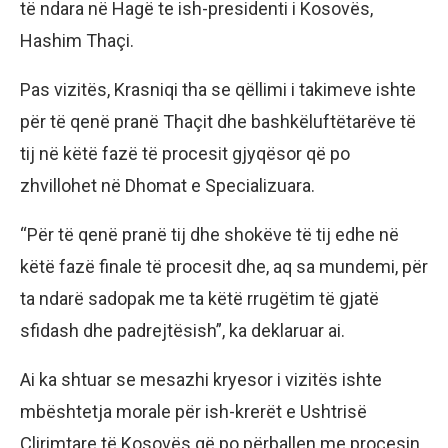
të ndara në Hagë te ish-presidenti i Kosovës,
Hashim Thaçi.
Pas vizitës, Krasniqi tha se qëllimi i takimeve ishte
për të qenë pranë Thaçit dhe bashkëluftëtarëve të
tij në këtë fazë të procesit gjyqësor që po
zhvillohet në Dhomat e Specializuara.
“Për të qenë pranë tij dhe shokëve të tij edhe në
këtë fazë finale të procesit dhe, aq sa mundemi, për
ta ndarë sadopak me ta këtë rrugëtim të gjatë
sfidash dhe padrejtësish”, ka deklaruar ai.
Ai ka shtuar se mesazhi kryesor i vizitës ishte
mbështetja morale për ish-krerët e Ushtrisë
Çlirimtare të Kosovës që po përballen me procesin