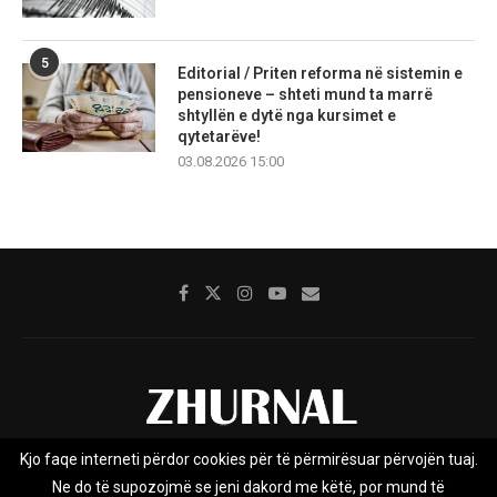
5
Editorial / Priten reforma në sistemin e
pensioneve – shteti mund ta marrë
shtyllën e dytë nga kursimet e
qytetarëve!
03.08.2026 15:00
Kjo faqe interneti përdor cookies për të përmirësuar përvojën tuaj.
Rreth nesh
Impresumi
Marketing
Kontakt
Ne do të supozojmë se jeni dakord me këtë, por mund të