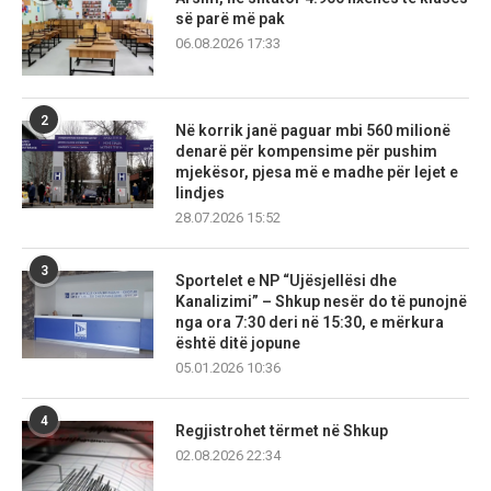
së parë më pak
06.08.2026 17:33
2
Në korrik janë paguar mbi 560 milionë
denarë për kompensime për pushim
mjekësor, pjesa më e madhe për lejet e
lindjes
28.07.2026 15:52
3
Sportelet e NP “Ujësjellësi dhe
Kanalizimi” – Shkup nesër do të punojnë
nga ora 7:30 deri në 15:30, e mërkura
është ditë jopune
05.01.2026 10:36
4
Regjistrohet tërmet në Shkup
02.08.2026 22:34