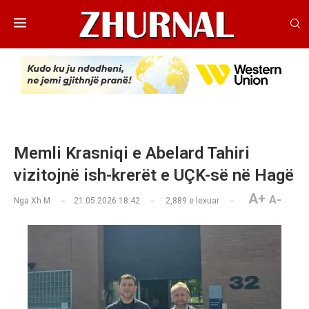
Memli Krasniqi e Abelard Tahiri
vizitojnë ish-krerët e UÇK-së në Hagë
A+
A-
Nga
Xh M
21.05.2026 18:42
2,889
e lexuar