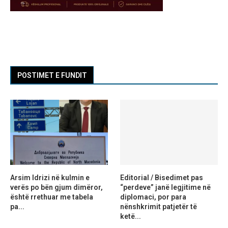
POSTIMET E FUNDIT
Arsim Idrizi në kulmin e
Editorial / Bisedimet pas
verës po bën gjum dimëror,
“perdeve” janë legjitime në
është rrethuar me tabela
diplomaci, por para
pa...
nënshkrimit patjetër të
ketë...