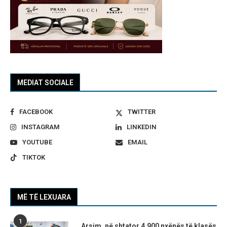
MEDIAT SOCIALE
FACEBOOK
TWITTER
INSTAGRAM
LINKEDIN
YOUTUBE
EMAIL
TIKTOK
MË TË LEXUARA
1
Arsim, në shtator 4.900 nxënës të klasës