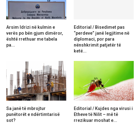
Arsim Idrizi në kulmin e
Editorial / Bisedimet pas
verës po bën gjum dimëror,
“perdeve” janë legjitime në
është rrethuar me tabela
diplomaci, por para
pa...
nënshkrimit patjetër të
ketë...
Sa janë të mbrojtur
Editorial / Kujdes nga virusi i
punëtorët e ndërtimtarisë
Etheve të Nilit – më të
sot?
rrezikuar moshat e...