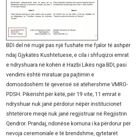
BDI del në rrugë pas një fushate me fjalor të ashpër
ndaj Gjykatës Kushtetuese, e cila i shfuqizoi emrat
e ndryshuara në kohën ë Hazbi Likës nga BDI, pasi
vendimi është miratuar pa pajtimin e
domosdoshëm të qeverisë së atëhershme VMRO-
PDSH. Pikërisht për këtë, për 19 vite, 11 emrat e
ndryshuar nuk janë përdorur nëpër institucionet
shtetërore meqë nuk janë regjistruar në Regjistrin
Qendror. Prandaj, ndonëse komuna i ka përdorur për
nevoja ceremoniale e të brendshme, qytetarët