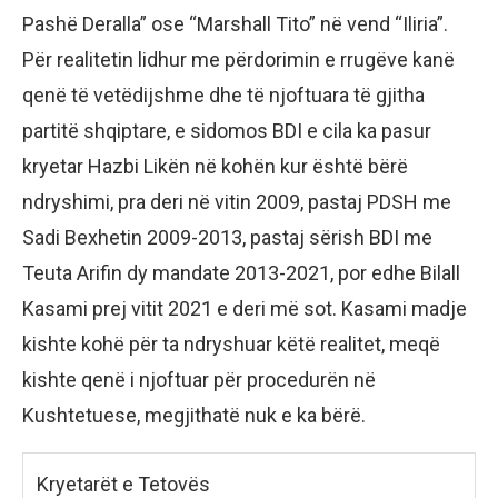
Pashë Deralla” ose “Marshall Tito” në vend “Iliria”.
Për realitetin lidhur me përdorimin e rrugëve kanë
qenë të vetëdijshme dhe të njoftuara të gjitha
partitë shqiptare, e sidomos BDI e cila ka pasur
kryetar Hazbi Likën në kohën kur është bërë
ndryshimi, pra deri në vitin 2009, pastaj PDSH me
Sadi Bexhetin 2009-2013, pastaj sërish BDI me
Teuta Arifin dy mandate 2013-2021, por edhe Bilall
Kasami prej vitit 2021 e deri më sot. Kasami madje
kishte kohë për ta ndryshuar këtë realitet, meqë
kishte qenë i njoftuar për procedurën në
Kushtetuese, megjithatë nuk e ka bërë.
Kryetarët e Tetovës