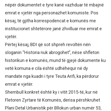
nëpër dokumentet e tyre kanë vazhduar të mbajnë
emrat e vjetër nga personazhet komuniste. Pos
kësaj, të gjitha korrespodencat e komunës me
institucionet shtetërore janë zhvilluar me emrat e
vjetër.
Përtej kësaj, BDI që sot shpreh revoltën nën
sloganin “Historia nuk abrogohet”, nëse shfleton
historikun e komunës, mund të gjejë dokumente ku
vetë komuna e cila është udhëhequr në dy
mandate nga kuadri i tyre Teuta Arifi, ka përdorur
emrat e vjetër.
Shembull konkret është ky i vitit 2015-të, kur në
Fletoren Zyrtare të Komunës, derisa përshkruhet
Plani Detal Urbanistik për Bllokun urban numër 53,