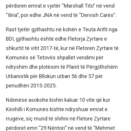
përdoren emrat e vjetër “Marshall Tito” në vend
“Iliria”, por edhe JNA në vend të “Dervish Carës”.
Rast tjetër gjithashtu në kohën e Teuta Arifit nga
BDI, gjithashtu është edhe Fletorja Zyrtare e
shkurtit të vitit 2017-të, kur në Fletoren Zyrtare të
Komunës së Tetovës shpallet vendimi për
ndryshim dhe plotësim të Planit të Përgjithshëm
Urbanistik për Bllokun urban 56 dhe 57 për
periudhën 2015-2025.
Ndonëse asokohe kishin kaluar 10 vite që kur
Këshilli i Komunës kishte ndryshuar emrat e
rrugëve, siç mund të shihni në Fletore Zyrtare
përdoret emri “29 Nëntori” në vend të “Mehmet