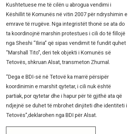
Kushtetuese me të cilën u abrogua vendimi i
Këshillit të Komunës në vitin 2007 për ndryshimin e
emrave të rrugëve. Nga integristët thonë se ata do
ta koordinojnë marshin protestues i cili do të fillojë
nga Sheshi “Iliria” që sipas vendimit të fundit quhet
“Marshall Tito”, deri tek objekti i Komunës së
Tetovës, shkruan Alsat, transmeton Zhurnal.
“Dega e BDI-së në Tetovë ka marrë përsipër
koordinimin e marshit qytetar, i cili nuk është
partiak, por qytetar dhe i hapur për të gjithë ata që
ndjejnë se duhet të mbrohet dinjiteti dhe identiteti i
Tetovës”,deklarohen nga BDI për Alsat.