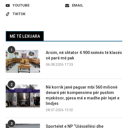
YOUTUBE
EMAIL
TIKTOK
MË TË LEXUARA
1
Arsim, në shtator 4.900 nxënës të klasës
së parë më pak
06.08.2026 17:33
2
Në korrik janë paguar mbi 560 milionë
denarë për kompensime për pushim
mjekësor, pjesa më e madhe për lejet e
lindjes
28.07.2026 15:52
3
Sportelet e NP “Ujësjellësi dhe