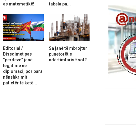
as matematikë!
tabela pa...
Editorial /
Sa janë të mbrojtur
Bisedimet pas
punëtorët e
“perdeve” janë
ndërtimtarisë sot?
legjitime në
diplomaci, por para
nënshkrimit
patjetër të ketë...