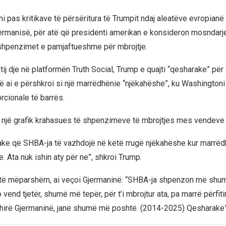
hi pas kritikave të përsëritura të Trumpit ndaj aleatëve evropianë
ermanisë, për atë që presidenti amerikan e konsideron mosndarje
shpenzimet e pamjaftueshme për mbrojtje.
tij dje në platformën Truth Social, Trump e quajti “qesharake” pë
ë ai e përshkroi si një marrëdhënie “njëkahëshe”, ku Washington
rcionale të barrës.
 një grafik krahasues të shpenzimeve të mbrojtjes mes vendeve
ke që SHBA-ja të vazhdojë në këtë rrugë njëkahëshe kur marrëd
. Ata nuk ishin aty për ne”, shkroi Trump.
 të mëparshëm, ai veçoi Gjermaninë: “SHBA-ja shpenzon më shum
vend tjetër, shumë më tepër, për t’i mbrojtur ata, pa marrë përfi
fshirë Gjermaninë, janë shumë më poshtë. (2014-2025) Qesharake”