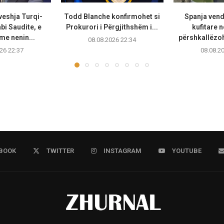
veshja Turqi-
Todd Blanche konfirmohet si
Spanja vend
bi Saudite, e
Prokurori i Përgjithshëm i...
kufitare n
e nenin...
përshkallëzoh
08.08.2026 22:34
26 22:37
08.08.2
BOOK
TWITTER
INSTAGRAM
YOUTUBE