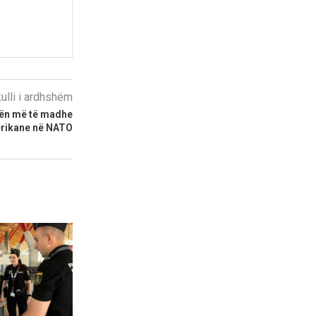
kulli i ardhshëm
sën më të madhe
erikane në NATO