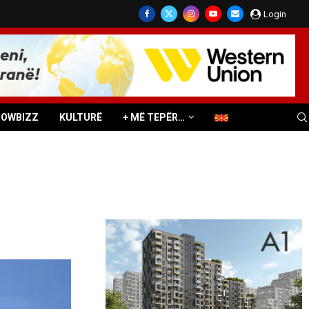
Login
HOWBIZZ
KULTURË
+ MË TEPËR…