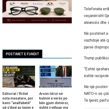
Telefonata erd
veçanërisht Gj
aleancës dhe 
Në postimet e 
vazhdojë atë q
pjesë dispropo
POSTIMET E FUNDIT
Trump publikoi
“Është qeshara
është reciproke
Në një postim
NATO-n se çdo 
Editorial / Rritet
Arsim Idrizi në
nota mesatare, por
kulmin e verës po
Të tjerët, për
kemi “analfabetë”
bën gjum dimëror,
që s’dinë as lexim e
është rrethuar me