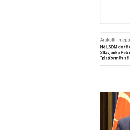
Artikulli i më
Në LSDM do të 
Sllavjanka Petr
“platformës së