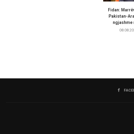
Fidan: Marrë
Pakistan-Ara
ngjashme m
08.08.20
FACE