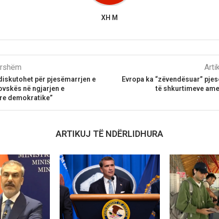
XH M
parshëm
Arti
diskutohet për pjesëmarrjen e
Evropa ka “zëvendësuar” pje
ovskës në ngjarjen e
të shkurtimeve am
 re demokratike”
ARTIKUJ TË NDËRLIDHURA