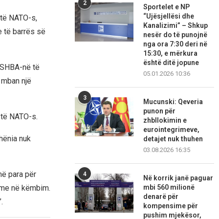
2
Sportelet e NP
“Ujësjellësi dhe
 të NATO-s,
Kanalizimi” – Shkup
 të barrës së
nesër do të punojnë
nga ora 7:30 deri në
15:30, e mërkura
është ditë jopune
r SHBA-në të
05.01.2026 10:36
i mban një
3
Mucunski: Qeveria
punon për
 të NATO-s.
zhbllokimin e
eurointegrimeve,
hënia nuk
detajet nuk thuhen
03.08.2026 16:35
ë para për
4
Në korrik janë paguar
mbi 560 milionë
time në këmbim.
denarë për
.
kompensime për
pushim mjekësor,