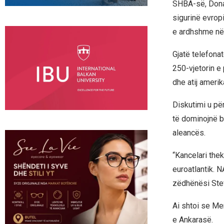
SHBA-së, Dona
sigurinë evrop
e ardhshme në 
Gjatë telefonat
250-vjetorin e
dhe atij amerik
Diskutimi u për
të dominojnë b
aleancës.
“Kancelari the
euroatlantik. 
zëdhënësi Stef
Ai shtoi se Me
e Ankarasë.