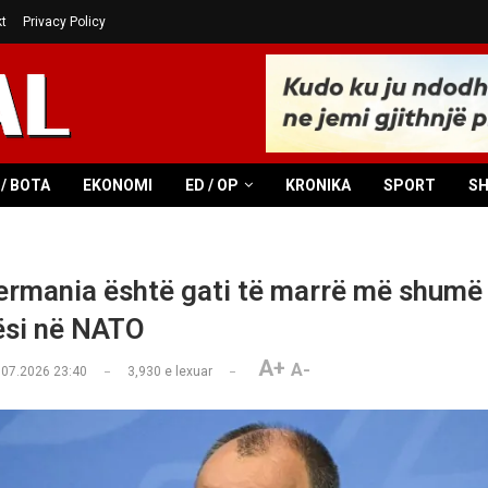
t
Privacy Policy
/ BOTA
EKONOMI
ED / OP
KRONIKA
SPORT
S
ermania është gati të marrë më shumë
ësi në NATO
A+
A-
.07.2026 23:40
3,930
e lexuar