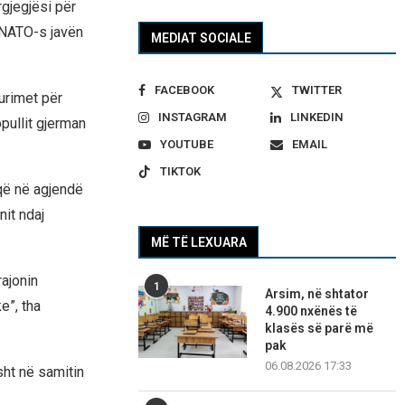
gjegjësi për
ë NATO-s javën
MEDIAT SOCIALE
FACEBOOK
TWITTER
 urimet për
INSTAGRAM
LINKEDIN
pullit gjerman
YOUTUBE
EMAIL
TIKTOK
 që në agjendë
it ndaj
MË TË LEXUARA
ajonin
1
Arsim, në shtator
e”, tha
4.900 nxënës të
klasës së parë më
pak
06.08.2026 17:33
ht në samitin