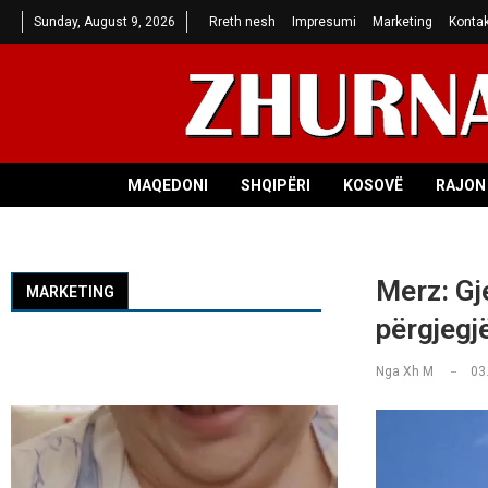
Sunday, August 9, 2026
Rreth nesh
Impresumi
Marketing
Kontak
MAQEDONI
SHQIPËRI
KOSOVË
RAJON 
Merz: Gj
MARKETING
përgjegj
Nga
Xh M
03