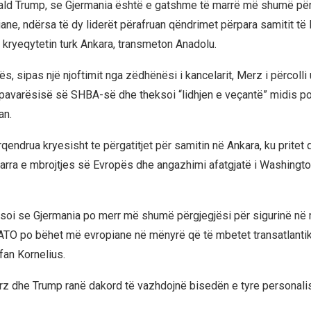
ld Trump, se Gjermania është e gatshme të marrë më shumë për
iane, ndërsa të dy liderët përafruan qëndrimet përpara samitit t
kryeqytetin turk Ankara, transmeton Anadolu.
ës, sipas një njoftimit nga zëdhënësi i kancelarit, Merz i përcolli
 pavarësisë së SHBA-së dhe theksoi “lidhjen e veçantë” midis po
an.
qendrua kryesisht te përgatitjet për samitin në Ankara, ku pritet
arra e mbrojtjes së Evropës dhe angazhimi afatgjatë i Washington
ksoi se Gjermania po merr më shumë përgjegjësi për sigurinë në r
NATO po bëhet më evropiane në mënyrë që të mbetet transatlantik
an Kornelius.
rz dhe Trump ranë dakord të vazhdojnë bisedën e tyre personalis