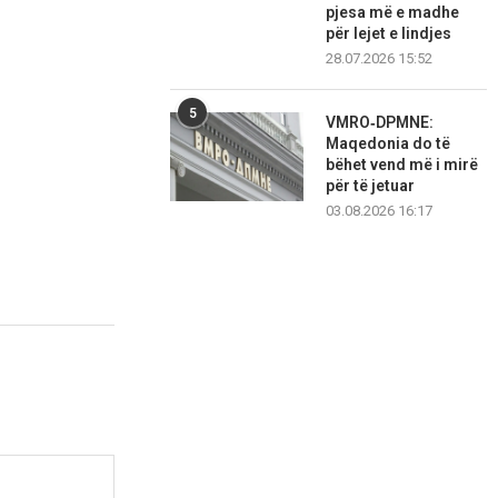
pjesa më e madhe
për lejet e lindjes
28.07.2026 15:52
5
VMRO‑DPMNE:
Maqedonia do të
bëhet vend më i mirë
për të jetuar
03.08.2026 16:17