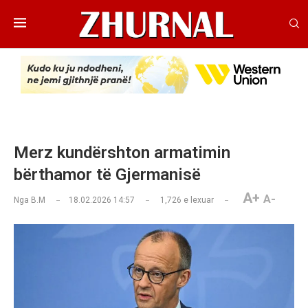
Merz kundërshton armatimin
bërthamor të Gjermanisë
A+
A-
Nga
B.M
18.02.2026 14:57
1,726
e lexuar