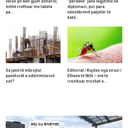
verës po bën gjum dimëror,
“perdeve” janë legjitime në
është rrethuar me tabela
diplomaci, por para
pa...
nënshkrimit patjetër të
ketë...
Sa janë të mbrojtur
Editorial / Kujdes nga virusi i
punëtorët e ndërtimtarisë
Etheve të Nilit – më të
sot?
rrezikuar moshat e...