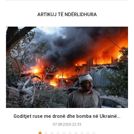
ARTIKUJ TË NDËRLIDHURA
Goditjet ruse me dronë dhe bomba në Ukrainë...
07.08.2026 22:33