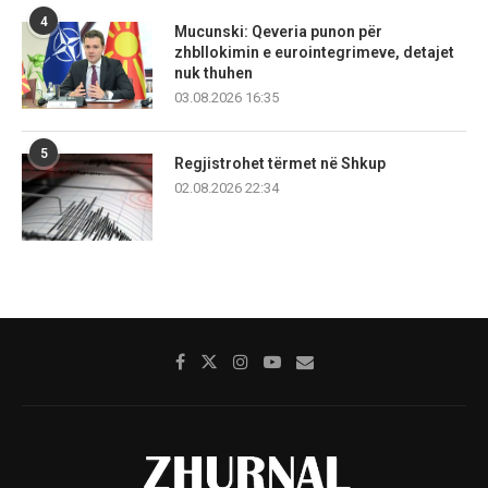
4
Mucunski: Qeveria punon për
zhbllokimin e eurointegrimeve, detajet
nuk thuhen
03.08.2026 16:35
5
Regjistrohet tërmet në Shkup
02.08.2026 22:34