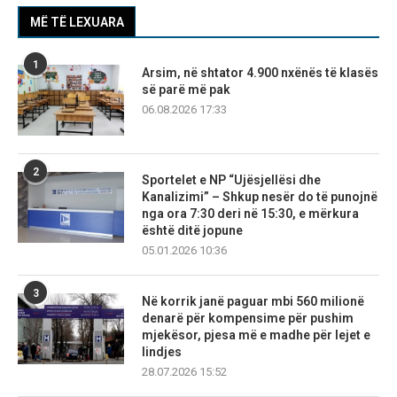
MË TË LEXUARA
1
Arsim, në shtator 4.900 nxënës të klasës
së parë më pak
06.08.2026 17:33
2
Sportelet e NP “Ujësjellësi dhe
Kanalizimi” – Shkup nesër do të punojnë
nga ora 7:30 deri në 15:30, e mërkura
është ditë jopune
05.01.2026 10:36
3
Në korrik janë paguar mbi 560 milionë
denarë për kompensime për pushim
mjekësor, pjesa më e madhe për lejet e
lindjes
28.07.2026 15:52