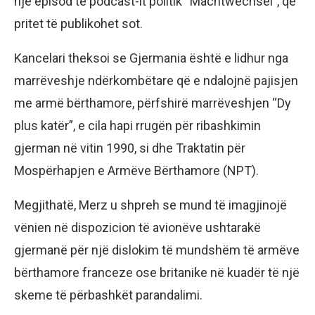
një episod të podcast-it politik “Machtwechsel”, që
pritet të publikohet sot.
Kancelari theksoi se Gjermania është e lidhur nga
marrëveshje ndërkombëtare që e ndalojnë pajisjen
me armë bërthamore, përfshirë marrëveshjen “Dy
plus katër”, e cila hapi rrugën për ribashkimin
gjerman në vitin 1990, si dhe Traktatin për
Mospërhapjen e Armëve Bërthamore (NPT).
Megjithatë, Merz u shpreh se mund të imagjinojë
vënien në dispozicion të avionëve ushtarakë
gjermanë për një dislokim të mundshëm të armëve
bërthamore franceze ose britanike në kuadër të një
skeme të përbashkët parandalimi.