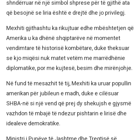
shndërruar në një simbol shprese për të gjithë ata
që besojnë se liria është e drejtë dhe jo privilegj.
Mexhiti gjithashtu ka rikujtuar edhe mbështetjen që
Amerika u ka dhënë shqiptarëve në momentet
vendimtare të historisë kombëtare, duke theksuar
se kjo miqësi nuk matet vetëm me marrëdhënie
diplomatike, por me kujtesë, besim dhe mirënjohje.
Në fund të mesazhit të tij, Mexhiti ka uruar popullin
amerikan për jubileun e madh, duke e cilësuar
SHBA-në si një vend që prej dy shekujsh e gjysmë
vazhdon të mbajë të ndezur pishtarin e lirisë dhe
idealeve demokratike.
Ministri i Punëve të Jashtme dhe Tregtisë së