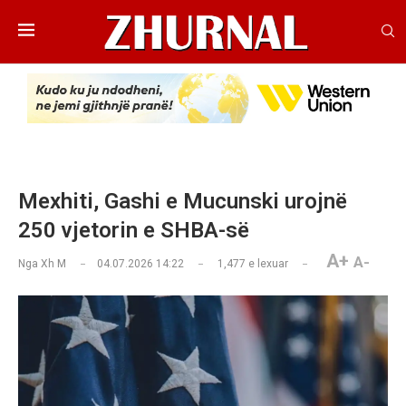
Mexhiti, Gashi e Mucunski urojnë
250 vjetorin e SHBA-së
A+
A-
Nga
Xh M
04.07.2026 14:22
1,477
e lexuar