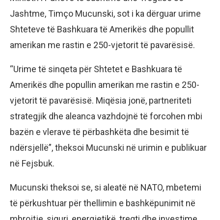
Jashtme, Timço Mucunski, sot i ka dërguar urime
Shteteve të Bashkuara të Amerikës dhe popullit
amerikan me rastin e 250-vjetorit të pavarësisë.
“Urime të sinqeta për Shtetet e Bashkuara të
Amerikës dhe popullin amerikan me rastin e 250-
vjetorit të pavarësisë. Miqësia jonë, partneriteti
strategjik dhe aleanca vazhdojnë të forcohen mbi
bazën e vlerave të përbashkëta dhe besimit të
ndërsjellë”, theksoi Mucunski në urimin e publikuar
në Fejsbuk.
Mucunski theksoi se, si aleatë në NATO, mbetemi
të përkushtuar për thellimin e bashkëpunimit në
mbrojtje, siguri, energjetikë, tregti dhe investime.