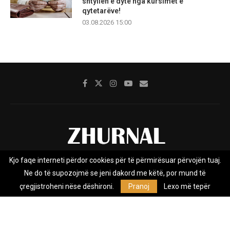
shtyllën e dytë nga kursimet e
qytetarëve!
03.08.2026 15:00
Kjo faqe interneti përdor cookies për të përmirësuar përvojën tuaj.
Rreth nesh
Impresumi
Marketing
Kontakt
Ne do të supozojmë se jeni dakord me këtë, por mund të
Privacy Policy
çregjistroheni nëse dëshironi.
Pranoj
Lexo më tepër
Zhurnal.mk është Agjenci e Lajmeve e pavarur, e themeluar në vitin
2009, që e mbulon Maqedoninë, Kosovën, Shqipërinë edhe lajmet
nga bota.