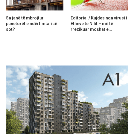
Sa janë të mbrojtur
Editorial / Kujdes nga virusi i
punëtorët e ndërtimtarisë
Etheve të Nilit – më të
sot?
rrezikuar moshat e...