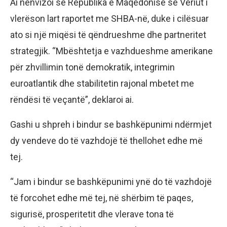
Ai nënvizoi se Republika e Maqedonisë së Veriut i
vlerëson lart raportet me SHBA-në, duke i cilësuar
ato si një miqësi të qëndrueshme dhe partneritet
strategjik. “Mbështetja e vazhdueshme amerikane
për zhvillimin tonë demokratik, integrimin
euroatlantik dhe stabilitetin rajonal mbetet me
rëndësi të veçantë”, deklaroi ai.
Gashi u shpreh i bindur se bashkëpunimi ndërmjet
dy vendeve do të vazhdojë të thellohet edhe më
tej.
“Jam i bindur se bashkëpunimi ynë do të vazhdojë
të forcohet edhe më tej, në shërbim të paqes,
sigurisë, prosperitetit dhe vlerave tona të