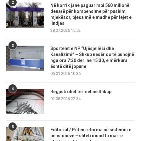
2
Në korrik janë paguar mbi 560 milionë
denarë për kompensime për pushim
mjekësor, pjesa më e madhe për lejet e
lindjes
28.07.2026 15:52
3
Sportelet e NP “Ujësjellësi dhe
Kanalizimi” – Shkup nesër do të punojnë
nga ora 7:30 deri në 15:30, e mërkura
është ditë jopune
05.01.2026 10:36
4
Regjistrohet tërmet në Shkup
02.08.2026 22:34
5
Editorial / Priten reforma në sistemin e
pensioneve – shteti mund ta marrë