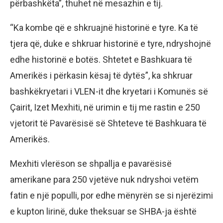
përbashkëta”, thuhet në mesazhin e tij.
“Ka kombe që e shkruajnë historinë e tyre. Ka të
tjera që, duke e shkruar historinë e tyre, ndryshojnë
edhe historinë e botës. Shtetet e Bashkuara të
Amerikës i përkasin kësaj të dytës”, ka shkruar
bashkëkryetari i VLEN-it dhe kryetari i Komunës së
Çairit, Izet Mexhiti, në urimin e tij me rastin e 250
vjetorit të Pavarësisë së Shteteve të Bashkuara të
Amerikës.
Mexhiti vlerëson se shpallja e pavarësisë
amerikane para 250 vjetëve nuk ndryshoi vetëm
fatin e një populli, por edhe mënyrën se si njerëzimi
e kupton lirinë, duke theksuar se SHBA-ja është