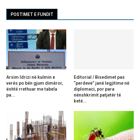
POSTIMET E FUNDIT
Arsim Idrizi në kulmin e
Editorial / Bisedimet pas
verës po bën gjum dimëror,
“perdeve” janë legjitime në
është rrethuar me tabela
diplomaci, por para
pa...
nënshkrimit patjetër të
ketë...