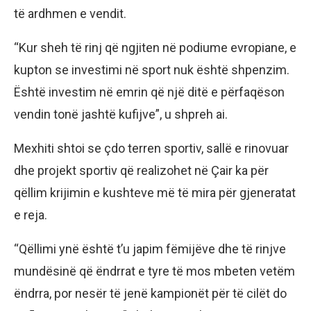
të ardhmen e vendit.
“Kur sheh të rinj që ngjiten në podiume evropiane, e
kupton se investimi në sport nuk është shpenzim.
Është investim në emrin që një ditë e përfaqëson
vendin tonë jashtë kufijve”, u shpreh ai.
Mexhiti shtoi se çdo terren sportiv, sallë e rinovuar
dhe projekt sportiv që realizohet në Çair ka për
qëllim krijimin e kushteve më të mira për gjeneratat
e reja.
“Qëllimi ynë është t’u japim fëmijëve dhe të rinjve
mundësinë që ëndrrat e tyre të mos mbeten vetëm
ëndrra, por nesër të jenë kampionët për të cilët do