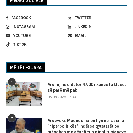
MEDIAT SOCIALE
FACEBOOK
TWITTER
INSTAGRAM
LINKEDIN
YOUTUBE
EMAIL
TIKTOK
MË TË LEXUARA
1
Arsim, në shtator 4.900 nxënës të klasës
së parë më pak
06.08.2026 17:33
2
Arsovski: Maqedonia po hyn në fazën e
“hiperpolitikës”, ndërsa qytetarët po
mësohen me dështimin e institucioneve