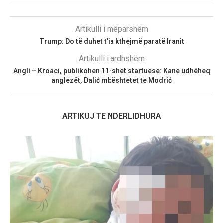
Artikulli i mëparshëm
Trump: Do të duhet t’ia kthejmë paratë Iranit
Artikulli i ardhshëm
Angli – Kroaci, publikohen 11-shet startuese: Kane udhëheq
anglezët, Dalić mbështetet te Modrić
ARTIKUJ TË NDËRLIDHURA