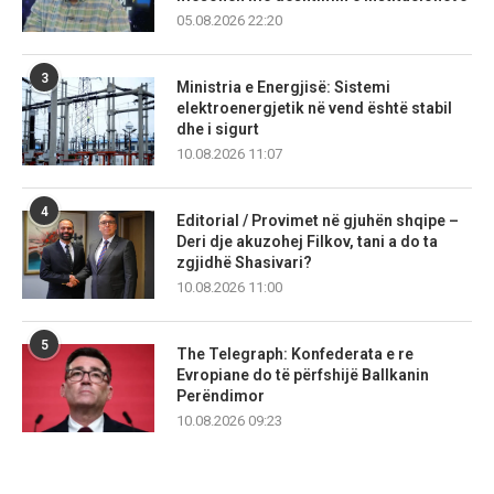
05.08.2026 22:20
3
Ministria e Energjisë: Sistemi
elektroenergjetik në vend është stabil
dhe i sigurt
10.08.2026 11:07
4
Editorial / Provimet në gjuhën shqipe –
Deri dje akuzohej Filkov, tani a do ta
zgjidhë Shasivari?
10.08.2026 11:00
5
The Telegraph: Konfederata e re
Evropiane do të përfshijë Ballkanin
Perëndimor
10.08.2026 09:23