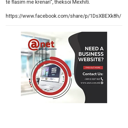
të flasim me krenari”, theksoi Mexhiti.
https://www.facebook.com/share/p/1DsXBEXk8h/