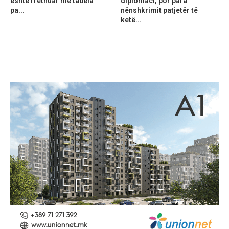
është rrethuar me tabela
diplomaci, por para
pa...
nënshkrimit patjetër të
ketë...