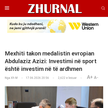
Mexhiti takon medalistin evropian
Abdulaziz Azizi: Investimi në sport
është investim në të ardhmen
A+
A-
Nga
Xh M
17.06.2026 20:56
2,622
e lexuar