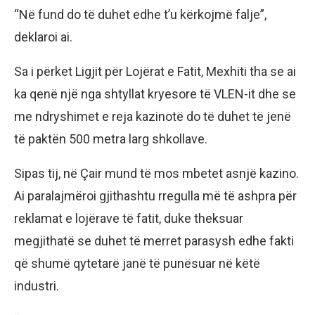
“Në fund do të duhet edhe t’u kërkojmë falje”,
deklaroi ai.
Sa i përket Ligjit për Lojërat e Fatit, Mexhiti tha se ai
ka qenë një nga shtyllat kryesore të VLEN-it dhe se
me ndryshimet e reja kazinotë do të duhet të jenë
të paktën 500 metra larg shkollave.
Sipas tij, në Çair mund të mos mbetet asnjë kazino.
Ai paralajmëroi gjithashtu rregulla më të ashpra për
reklamat e lojërave të fatit, duke theksuar
megjithatë se duhet të merret parasysh edhe fakti
që shumë qytetarë janë të punësuar në këtë
industri.