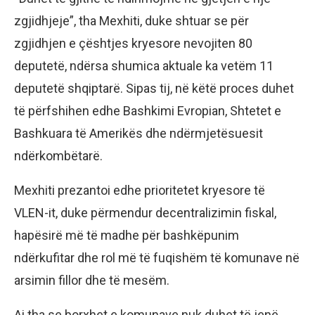
zgjidhjeje”, tha Mexhiti, duke shtuar se për
zgjidhjen e çështjes kryesore nevojiten 80
deputetë, ndërsa shumica aktuale ka vetëm 11
deputetë shqiptarë. Sipas tij, në këtë proces duhet
të përfshihen edhe Bashkimi Evropian, Shtetet e
Bashkuara të Amerikës dhe ndërmjetësuesit
ndërkombëtarë.
Mexhiti prezantoi edhe prioritetet kryesore të
VLEN-it, duke përmendur decentralizimin fiskal,
hapësirë më të madhe për bashkëpunim
ndërkufitar dhe rol më të fuqishëm të komunave në
arsimin fillor dhe të mesëm.
Ai tha se borxhet e komunave nuk duhet të jenë