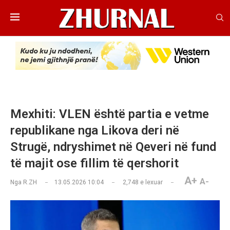
Mexhiti: VLEN është partia e vetme
republikane nga Likova deri në
Strugë, ndryshimet në Qeveri në fund
të majit ose fillim të qershorit
A+
A-
Nga
R.ZH
13.05.2026 10:04
2,748
e lexuar