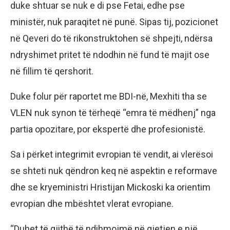
duke shtuar se nuk e di pse Fetai, edhe pse
ministër, nuk paraqitet në punë. Sipas tij, pozicionet
në Qeveri do të rikonstruktohen së shpejti, ndërsa
ndryshimet pritet të ndodhin në fund të majit ose
në fillim të qershorit.
Duke folur për raportet me BDI-në, Mexhiti tha se
VLEN nuk synon të tërheqë “emra të mëdhenj” nga
partia opozitare, por ekspertë dhe profesionistë.
Sa i përket integrimit evropian të vendit, ai vlerësoi
se shteti nuk qëndron keq në aspektin e reformave
dhe se kryeministri Hristijan Mickoski ka orientim
evropian dhe mbështet vlerat evropiane.
“Duhet të gjithë të ndihmojmë në gjetjen e një