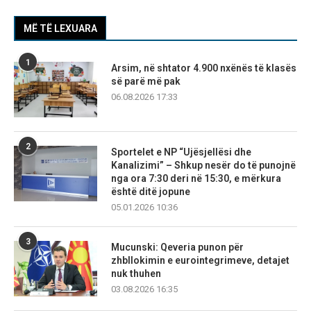
MË TË LEXUARA
1
Arsim, në shtator 4.900 nxënës të klasës
së parë më pak
06.08.2026 17:33
2
Sportelet e NP “Ujësjellësi dhe
Kanalizimi” – Shkup nesër do të punojnë
nga ora 7:30 deri në 15:30, e mërkura
është ditë jopune
05.01.2026 10:36
3
Mucunski: Qeveria punon për
zhbllokimin e eurointegrimeve, detajet
nuk thuhen
03.08.2026 16:35