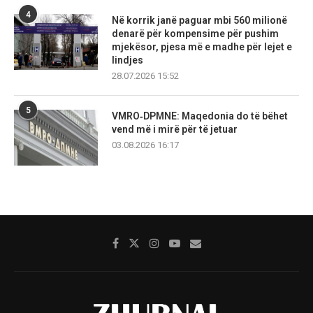
4
Në korrik janë paguar mbi 560 milionë
denarë për kompensime për pushim
mjekësor, pjesa më e madhe për lejet e
lindjes
28.07.2026 15:52
5
VMRO‑DPMNE: Maqedonia do të bëhet
vend më i mirë për të jetuar
03.08.2026 16:17