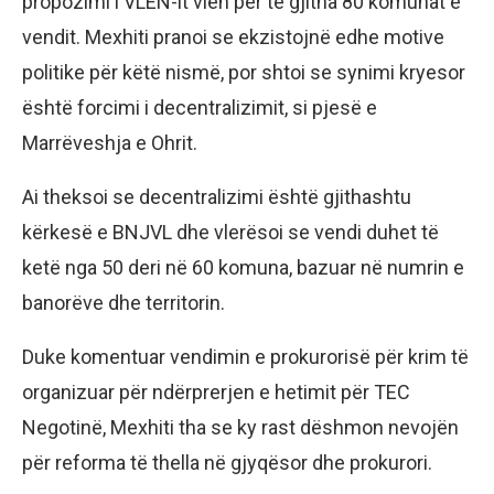
propozimi i VLEN-it vlen për të gjitha 80 komunat e
vendit. Mexhiti pranoi se ekzistojnë edhe motive
politike për këtë nismë, por shtoi se synimi kryesor
është forcimi i decentralizimit, si pjesë e
Marrëveshja e Ohrit.
Ai theksoi se decentralizimi është gjithashtu
kërkesë e BNJVL dhe vlerësoi se vendi duhet të
ketë nga 50 deri në 60 komuna, bazuar në numrin e
banorëve dhe territorin.
Duke komentuar vendimin e prokurorisë për krim të
organizuar për ndërprerjen e hetimit për TEC
Negotinë, Mexhiti tha se ky rast dëshmon nevojën
për reforma të thella në gjyqësor dhe prokurori.