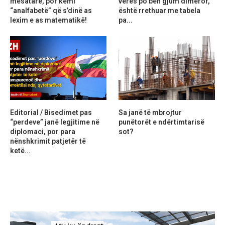
mesatare, por kemi
verës po bën gjum dimëror,
“analfabetë” që s’dinë as
është rrethuar me tabela
lexim e as matematikë!
pa...
Editorial / Bisedimet pas
Sa janë të mbrojtur
“perdeve” janë legjitime në
punëtorët e ndërtimtarisë
diplomaci, por para
sot?
nënshkrimit patjetër të
ketë...