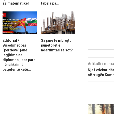
as matematikë!
tabela pa...
Editorial /
Sa janë të mbrojtur
Bisedimet pas
punëtorët e
“perdeve” janë
ndërtimtarisë sot?
legjitime në
diplomaci, por para
Artikulli i më
nënshkrimit
patjetër të ketë...
Një i vdekur dhe
në rrugën Kuma