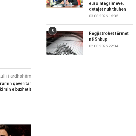
eurointegrimeve,
detajet nuk thuhen
03.08.2026 16:35
5
Regjistrohet tërmet
në Shkup
02.08.2026 22:34
kulli i ardhshëm
gramin qeveritar
kimin e buxhetit