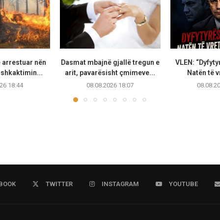
 arrestuar nën
Dasmat mbajnë gjallë tregun e
VLEN: “Dyfytyr
shkaktimin...
arit, pavarësisht çmimeve...
Natën të vr
26 18:44
08.08.2026 18:07
08.08.2
BOOK
TWITTER
INSTAGRAM
YOUTUBE