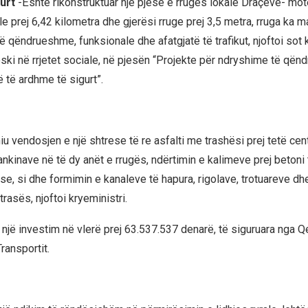
kurt
-Është rikonstruktuar një pjesë e rrugës lokale Draçevë- mote
ale prej 6,42 kilometra dhe gjerësi rruge prej 3,5 metra, rruga ka m
të qëndrueshme, funksionale dhe afatgjatë të trafikut, njoftoi sot 
oski në rrjetet sociale, në pjesën “Projekte për ndryshime të që
 të ardhme të sigurt”.
iu vendosjen e një shtrese të re asfalti me trashësi prej tetë cen
ankinave në të dy anët e rrugës, ndërtimin e kalimeve prej betoni
e, si dhe formimin e kanaleve të hapura, rigolave, trotuareve dh
trasës, njoftoi kryeministri.
r një investim në vlerë prej 63.537.537 denarë, të siguruara nga 
ransportit.