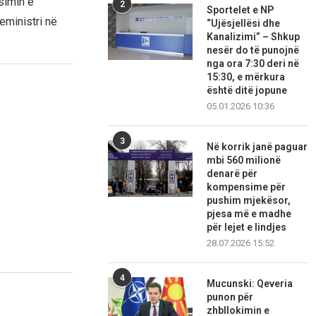
simin e
2
Sportelet e NP
eministri në
“Ujësjellësi dhe
Kanalizimi” – Shkup
nesër do të punojnë
nga ora 7:30 deri në
15:30, e mërkura
është ditë jopune
05.01.2026 10:36
3
Në korrik janë paguar
mbi 560 milionë
denarë për
kompensime për
pushim mjekësor,
pjesa më e madhe
për lejet e lindjes
28.07.2026 15:52
4
Mucunski: Qeveria
punon për
zhbllokimin e