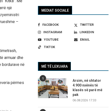
l “Kitka”. Me
arrë një
MEDIAT SOCIALE
kryeministri
ndrueshme –
FACEBOOK
TWITTER
INSTAGRAM
LINKEDIN
YOUTUBE
EMAIL
TIKTOK
timetrash,
 të armuar dhe
e bordurave në
MË TË LEXUARA
1
Arsim, në shtator
Qeveria përmes
4.900 nxënës të
klasës së parë më
pak
06.08.2026 17:33