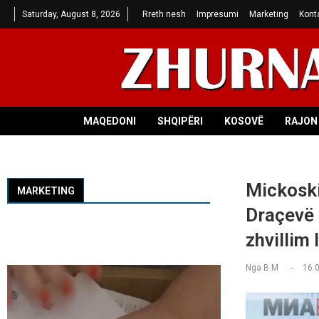
Saturday, August 8, 2026
Rreth nesh
Impresumi
Marketing
Kont
MAQEDONI
SHQIPËRI
KOSOVË
RAJON 
Mickoski
MARKETING
Draçevë 
zhvillim 
Nga
B.M
16.