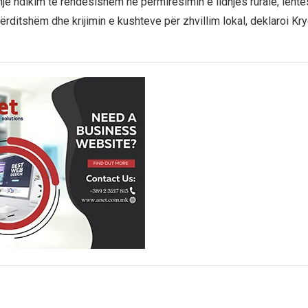
një ndikim të rëndësishëm në përmirësimin e lidhjes rurale, lehtë
përditshëm dhe krijimin e kushteve për zhvillim lokal, deklaroi Kry