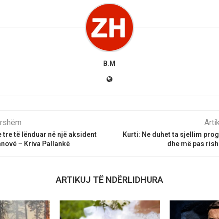
B.M
parshëm
Arti
 tre të lënduar në një aksident
Kurti: Ne duhet ta sjellim pro
novë – Kriva Pallankë
dhe më pas rish
ARTIKUJ TË NDËRLIDHURA