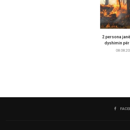
2 persona janë
dyshimin për 
08.08.20
FACE