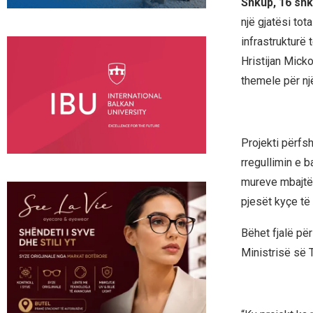
Shkup, 16 sh
një gjatësi tot
infrastrukturë 
Hristijan Mick
themele për një
Projekti përfsh
rregullimin e b
mureve mbajtës
pjesët kyçe të 
Bëhet fjalë pë
Ministrisë së T