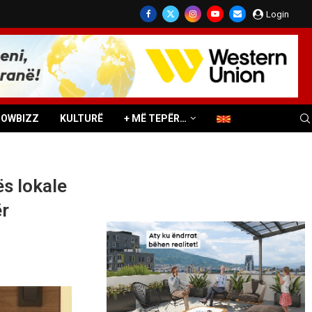
Login
HOWBIZZ
KULTURË
+ MË TEPËR…
ës lokale
ër