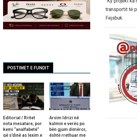
“Ky projekt ka 
transportit të 
Fejsbuk.
POSTIMET E FUNDIT
Editorial / Rritet
Arsim Idrizi në
nota mesatare, por
kulmin e verës po
kemi “analfabetë”
bën gjum dimëror,
që s’dinë as lexim e
është rrethuar me