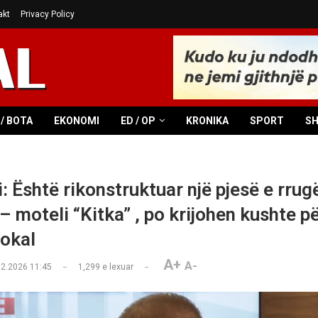
akt
Privacy Policy
/ BOTA
EKONOMI
ED / OP
KRONIKA
SPORT
S
: Është rikonstruktuar një pjesë e rrug
– moteli “Kitka” , po krijohen kushte p
lokal
A+
A-
02.2026 11:45
1,299
e lexuar