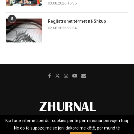
03.08.2026 16:35
5
Regjistrohet tërmet në Shkup
02.08.2026 22:34
Kjo faqe interneti përdor cookies për të përmirësuar përvojën tuaj.
Rreth nesh
Impresumi
Marketing
Kontakt
Ne do të supozojmë se jeni dakord me këtë, por mund të
Privacy Policy