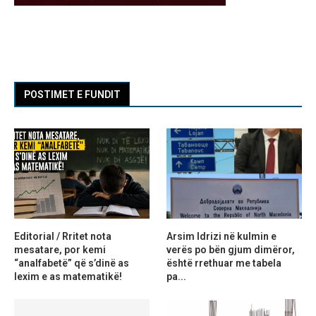
POSTIMET E FUNDIT
Editorial / Rritet nota
Arsim Idrizi në kulmin e
mesatare, por kemi
verës po bën gjum dimëror,
“analfabetë” që s’dinë as
është rrethuar me tabela
lexim e as matematikë!
pa...