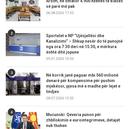
Arsim, në shtator 4.900 nxënës të klasës
së parë më pak
06.08.2026 17:33
2
Sportelet e NP “Ujësjellësi dhe
Kanalizimi” – Shkup nesër do të punojnë
nga ora 7:30 deri në 15:30, e mërkura
është ditë jopune
05.01.2026 10:36
3
Në korrik janë paguar mbi 560 milionë
denarë për kompensime për pushim
mjekësor, pjesa më e madhe për lejet e
lindjes
28.07.2026 15:52
4
Mucunski: Qeveria punon për
zhbllokimin e eurointegrimeve, detajet
nuk thuhen