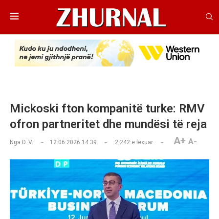
Mickoski fton kompanitë turke: RMV
ofron partneritet dhe mundësi të reja
A+
A-
Nga
D. V.
12.06.2026 14:39
2,242
e lexuar