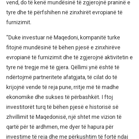
vend, do të kenë mundësinë të zgjerojnë praninë e
tyre dhe të përfshihen në zinxhirët evropianë të
furnizimit.
“Duke investuar në Maqedoni, kompanitë turke
fitojnë mundësinë të bëhen pjesë e zinxhirëve
evropianë të furnizimit dhe të zgjerojnë aktivitetin e
tyre në tregje më të gjera. Qëllimi ynë është të
ndërtojmë partneritete afatgjata, të cilat do të
krijojnë vende të reja pune, rritje më të madhe
ekonomike dhe sukses të përbashkët. I ftoj
investitorët turq të bëhen pjesë e historisë së
zhvillimit të Maqedonisë, një shtet me vizion të
qartë për të ardhmen, me dyer të hapura për
investime të reja dhe me përkushtim të fortë ndaj