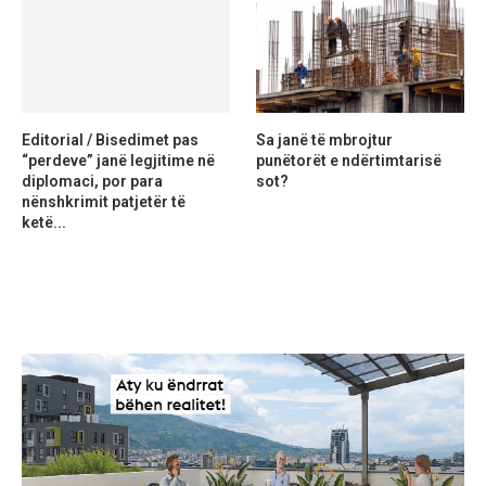
Editorial / Bisedimet pas
Sa janë të mbrojtur
“perdeve” janë legjitime në
punëtorët e ndërtimtarisë
diplomaci, por para
sot?
nënshkrimit patjetër të
ketë...