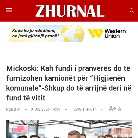
Mickoski: Kah fundi i pranverës do të
furnizohen kamionët për “Higjienën
komunale”-Shkup do të arrijnë deri në
fund të vitit
A+
A-
Nga
B.M
01.02.2026 14:39
1,538
e lexuar