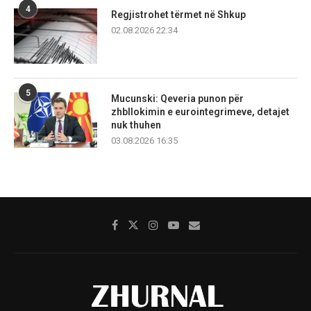
4
Regjistrohet tërmet në Shkup
02.08.2026 22:34
5
Mucunski: Qeveria punon për
zhbllokimin e eurointegrimeve, detajet
nuk thuhen
03.08.2026 16:35