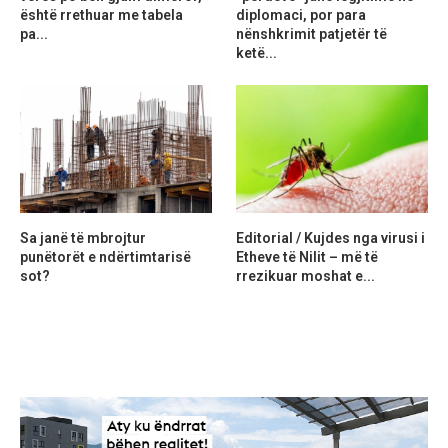
është rrethuar me tabela
diplomaci, por para
pa...
nënshkrimit patjetër të
ketë...
Sa janë të mbrojtur
Editorial / Kujdes nga virusi i
punëtorët e ndërtimtarisë
Etheve të Nilit – më të
sot?
rrezikuar moshat e...