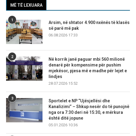
MË TË LEXUARA
1
Arsim, në shtator 4.900 nxënës të klasës
së parë më pak
06.08.2026 17:33
2
Në korrik janë paguar mbi 560 milionë
denarë për kompensime për pushim
mjekësor, pjesa më e madhe për lejet e
lindjes
28.07.2026 15:52
3
Sportelet e NP “Ujësjellësi dhe
Kanalizimi” – Shkup nesër do të punojnë
nga ora 7:30 deri në 15:30, e mërkura
është ditë jopune
05.01.2026 10:36