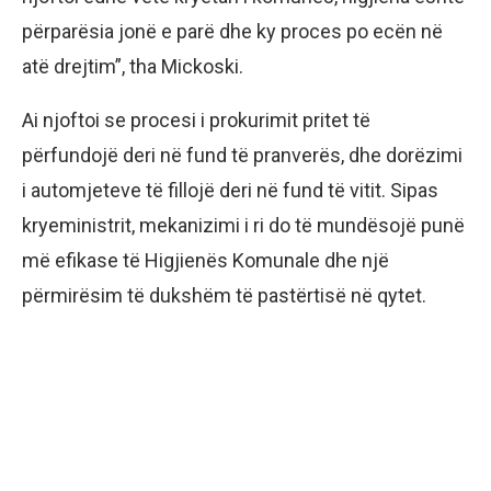
përparësia jonë e parë dhe ky proces po ecën në
atë drejtim”, tha Mickoski.
Ai njoftoi se procesi i prokurimit pritet të
përfundojë deri në fund të pranverës, dhe dorëzimi
i automjeteve të fillojë deri në fund të vitit. Sipas
kryeministrit, mekanizimi i ri do të mundësojë punë
më efikase të Higjienës Komunale dhe një
përmirësim të dukshëm të pastërtisë në qytet.