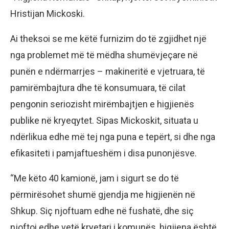
Hristijan Mickoski.
Ai theksoi se me këtë furnizim do të zgjidhet një
nga problemet më të mëdha shumëvjeçare në
punën e ndërmarrjes – makineritë e vjetruara, të
pamirëmbajtura dhe të konsumuara, të cilat
pengonin seriozisht mirëmbajtjen e higjienës
publike në kryeqytet. Sipas Mickoskit, situata u
ndërlikua edhe më tej nga puna e tepërt, si dhe nga
efikasiteti i pamjaftueshëm i disa punonjësve.
“Me këto 40 kamionë, jam i sigurt se do të
përmirësohet shumë gjendja me higjienën në
Shkup. Siç njoftuam edhe në fushatë, dhe siç
njoftoi edhe vetë kryetari i komunës, higjiena është