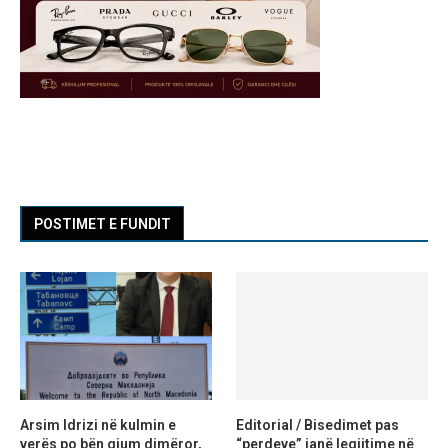
POSTIMET E FUNDIT
Arsim Idrizi në kulmin e
Editorial / Bisedimet pas
verës po bën gjum dimëror,
“perdeve” janë legjitime në