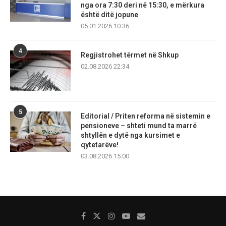
nga ora 7:30 deri në 15:30, e mërkura
është ditë jopune
05.01.2026 10:36
4
Regjistrohet tërmet në Shkup
02.08.2026 22:34
5
Editorial / Priten reforma në sistemin e
pensioneve – shteti mund ta marrë
shtyllën e dytë nga kursimet e
qytetarëve!
03.08.2026 15:00