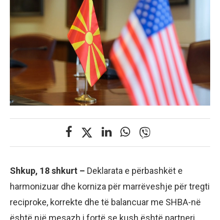
Shkup, 18 shkurt –
Deklarata e përbashkët e
harmonizuar dhe korniza për marrëveshje për tregti
reciproke, korrekte dhe të balancuar me SHBA-në
është një mesazh i fortë se kush është partneri