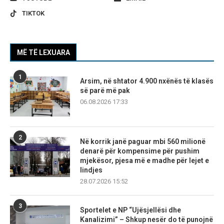
TIKTOK
MË TË LEXUARA
1
Arsim, në shtator 4.900 nxënës të klasës
së parë më pak
06.08.2026 17:33
2
Në korrik janë paguar mbi 560 milionë
denarë për kompensime për pushim
mjekësor, pjesa më e madhe për lejet e
lindjes
28.07.2026 15:52
3
Sportelet e NP “Ujësjellësi dhe
Kanalizimi” – Shkup nesër do të punojnë