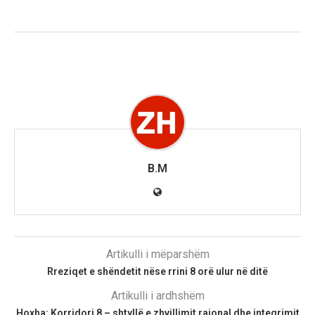
B.M
Artikulli i mëparshëm
Rreziqet e shëndetit nëse rrini 8 orë ulur në ditë
Artikulli i ardhshëm
Hoxha: Korridori 8 – shtyllë e zhvillimit rajonal dhe integrimit