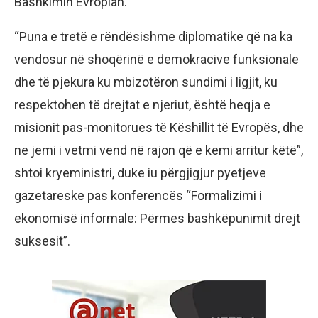
Bashkimin Evropian.
“Puna e tretë e rëndësishme diplomatike që na ka
vendosur në shoqërinë e demokracive funksionale
dhe të pjekura ku mbizotëron sundimi i ligjit, ku
respektohen të drejtat e njeriut, është heqja e
misionit pas-monitorues të Këshillit të Evropës, dhe
ne jemi i vetmi vend në rajon që e kemi arritur këtë”,
shtoi kryeministri, duke iu përgjigjur pyetjeve
gazetareske pas konferencës “Formalizimi i
ekonomisë informale: Përmes bashkëpunimit drejt
suksesit”.