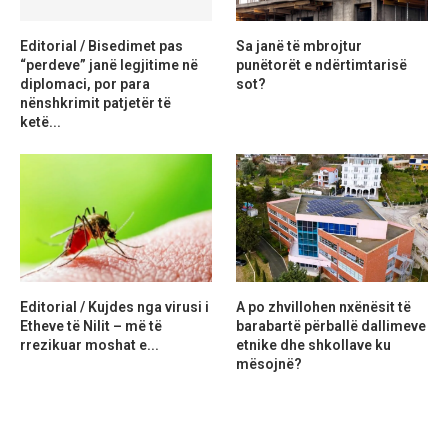
Editorial / Bisedimet pas
Sa janë të mbrojtur
“perdeve” janë legjitime në
punëtorët e ndërtimtarisë
diplomaci, por para
sot?
nënshkrimit patjetër të
ketë...
Editorial / Kujdes nga virusi i
A po zhvillohen nxënësit të
Etheve të Nilit – më të
barabartë përballë dallimeve
rrezikuar moshat e...
etnike dhe shkollave ku
mësojnë?