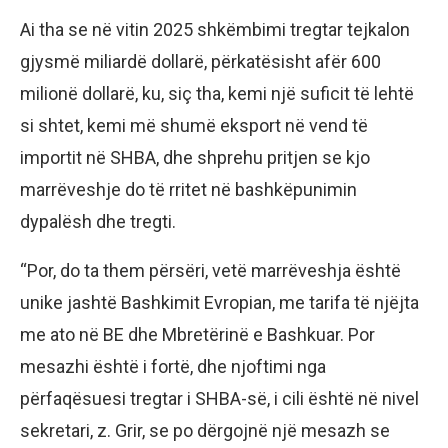
Ai tha se në vitin 2025 shkëmbimi tregtar tejkalon
gjysmë miliardë dollarë, përkatësisht afër 600
milionë dollarë, ku, siç tha, kemi një suficit të lehtë
si shtet, kemi më shumë eksport në vend të
importit në SHBA, dhe shprehu pritjen se kjo
marrëveshje do të rritet në bashkëpunimin
dypalësh dhe tregti.
“Por, do ta them përsëri, vetë marrëveshja është
unike jashtë Bashkimit Evropian, me tarifa të njëjta
me ato në BE dhe Mbretërinë e Bashkuar. Por
mesazhi është i fortë, dhe njoftimi nga
përfaqësuesi tregtar i SHBA-së, i cili është në nivel
sekretari, z. Grir, se po dërgojnë një mesazh se