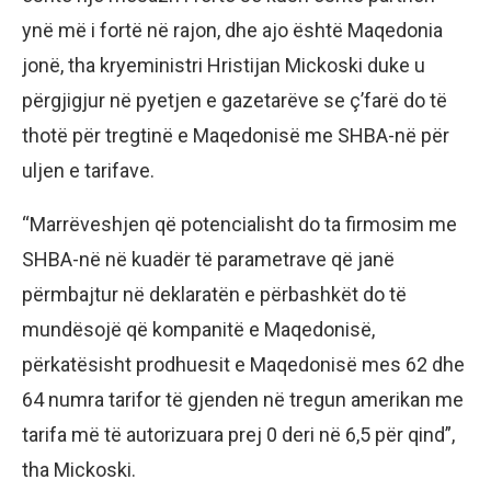
ynë më i fortë në rajon, dhe ajo është Maqedonia
jonë, tha kryeministri Hristijan Mickoski duke u
përgjigjur në pyetjen e gazetarëve se ç’farë do të
thotë për tregtinë e Maqedonisë me SHBA-në për
uljen e tarifave.
“Marrëveshjen që potencialisht do ta firmosim me
SHBA-në në kuadër të parametrave që janë
përmbajtur në deklaratën e përbashkët do të
mundësojë që kompanitë e Maqedonisë,
përkatësisht prodhuesit e Maqedonisë mes 62 dhe
64 numra tarifor të gjenden në tregun amerikan me
tarifa më të autorizuara prej 0 deri në 6,5 për qind”,
tha Mickoski.