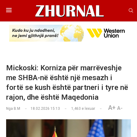
Mickoski: Korniza për marrëveshje
me SHBA-në është një mesazh i
fortë se kush është partneri i tyre në
rajon, dhe është Maqedonia
A+
A-
Nga
B.M
18.02.2026 15:13
1,463
e lexuar