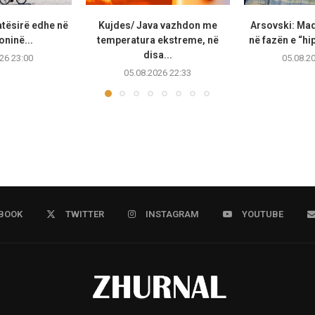
atësirë edhe në
Kujdes/ Java vazhdon me
Arsovski: Ma
ninë...
temperatura ekstreme, në
në fazën e “hip
disa...
26 23:00
05.08.2
05.08.2026 22:33
BOOK
TWITTER
INSTAGRAM
YOUTUBE