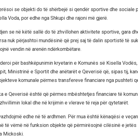
erësoi se objekti do të shërbejë si qendër sportive dhe sociale pë
lla Voda, por edhe nga Shkupi dhe rajoni më gjerë.
jen se në këtë sallë do të zhvillohen aktivitete sportive, gara dhe
sa nuk përjashtoi mundësinë që prej saj të dalin sportistë të 
ojnë vendin në arenën ndërkombëtare.
deroi për bashkëpunimin kryetarin e Komunës së Kisella Vodës, 
pit, Ministrinë e Sportit dhe anëtarët e Qeverisë që, sipas tij, k
rojekteve komunale përmes transfereve financiare nga pushteti q
itika e Qeverisë është që përmes mbështetjes financiare të komun
zhvillimin lokal dhe në krijimin e vlerave të reja për qytetarët.
 vazhdojmë edhe në të ardhmen. Për mua është kënaqësi e veçan
 të vëmë në funksion objekte që përmirësojnë cilësinë e jetës
ha Mickoski.