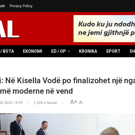
akt
Privacy Policy
/ BOTA
EKONOMI
ED / OP
KRONIKA
SPORT
S
 Në Kisella Vodë po finalizohet një nga
 më moderne në vend
A+
A-
06.2026 13:09
1,505
e lexuar