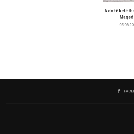
A do të ketë th
Maqedo
05.08.20
FACE