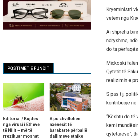
Kryeministri vl
vetëm nga Kise
Ai shprehu bind
ndryshme, ndër
do ta përfaqës
Mickoski falën
POSTIMET E FUNDIT
Qytetit të Shku
realizimin e p
Sipas tij, pol
kontribuojë në 
“Kështu do të
Editorial / Kujdes
A po zhvillohen
nga virusi i Etheve
nxënësit të
kemi mundësinë
të Nilit – më të
barabartë përballë
qytetarëve”, t
rrezikuar moshat
dallimeve etnike