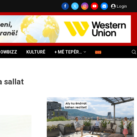
Login
HOWBIZZ
KULTURË
+ MË TEPËR…
 sallat