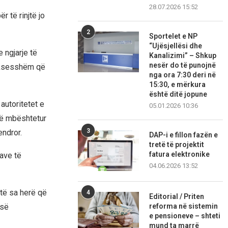
28.07.2026 15:52
r të rinjtë jo
2
Sportelet e NP
“Ujësjellësi dhe
 ngjarje të
Kanalizimi” – Shkup
nesër do të punojnë
suksesshëm që
nga ora 7:30 deri në
15:30, e mërkura
është ditë jopune
autoritetet e
05.01.2026 10:36
anë mbështetur
3
endror.
DAP-i e fillon fazën e
tretë të projektit
fatura elektronike
ave të
04.06.2026 13:52
të sa herë që
4
Editorial / Priten
reforma në sistemin
 së
e pensioneve – shteti
mund ta marrë