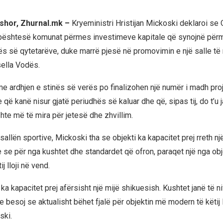
shor, Zhurnal.mk –
Kryeministri Hristijan Mickoski deklaroi se 
bështesë komunat përmes investimeve kapitale që synojnë përm
tës së qytetarëve, duke marrë pjesë në promovimin e një salle të 
ella Vodës.
me ardhjen e stinës së verës po finalizohen një numër i madh pro
e që kanë nisur gjatë periudhës së kaluar dhe që, sipas tij, do t’u 
hte më të mira për jetesë dhe zhvillim.
sallën sportive, Mickoski tha se objekti ka kapacitet prej rreth nj
 se për nga kushtet dhe standardet që ofron, paraqet një nga ob
j lloji në vend.
 ka kapacitet prej afërsisht një mijë shikuesish. Kushtet janë të ni
 besoj se aktualisht bëhet fjalë për objektin më modern të këtij l
ski.