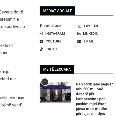
MEDIAT SOCIALE
Qeveria do të
irësimin e
FACEBOOK
TWITTER
re sportive në
INSTAGRAM
LINKEDIN
YOUTUBE
EMAIL
jektesh
TIKTOK
japin
MË TË LEXUARA
ë mijë
jektet më
1
Në korrik janë paguar
mbi 560 milionë
denarë për
velit evropian
kompensime për
pushim mjekësor,
loji në vend”,
pjesa më e madhe
për lejet e lindjes