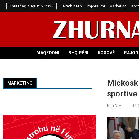
Thursday, August 6, 2026
Rreth nesh
Impresumi
Marketing
Kont
MAQEDONI
SHQIPËRI
KOSOVË
RAJON 
Mickoski:
MARKETING
sportive
Nga
D. V.
11.