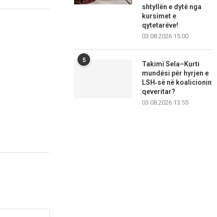
shtyllën e dytë nga
kursimet e
qytetarëve!
03.08.2026 15:00
5
Takimi Sela–Kurti
mundësi për hyrjen e
LSH‑së në koalicionin
qeveritar?
03.08.2026 13:55