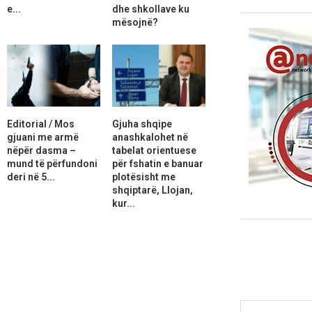
e...
dhe shkollave ku
mësojnë?
Editorial / Mos
Gjuha shqipe
gjuani me armë
anashkalohet në
nëpër dasma –
tabelat orientuese
mund të përfundoni
për fshatin e banuar
deri në 5...
plotësisht me
shqiptarë, Llojan,
kur...