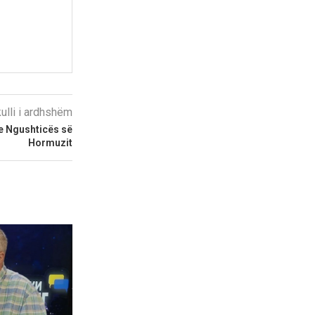
kulli i ardhshëm
 e Ngushticës së
Hormuzit