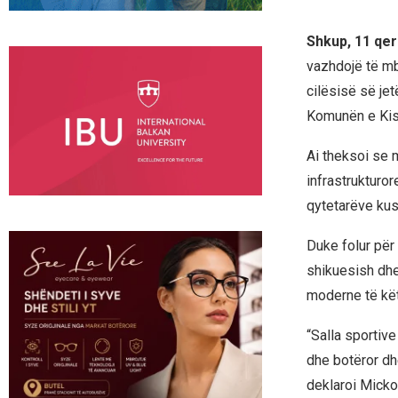
Shkup, 11 qer
vazhdojë të m
cilësisë së je
Komunën e Kis
Ai theksoi se 
infrastrukturor
qytetarëve kus
Duke folur për 
shikuesish dhe
moderne të këti
“Salla sportive
dhe botëror dhe
deklaroi Micko