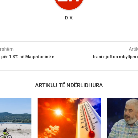
D. V.
parshëm
Arti
tit për 1.3% në Maqedoninë e
Irani njofton mbylljen
ARTIKUJ TË NDËRLIDHURA