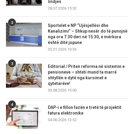
lindjes
28.07.2026 15:52
2
Sportelet e NP “Ujësjellësi dhe
Kanalizimi” – Shkup nesër do të punojnë
nga ora 7:30 deri në 15:30, e mërkura
është ditë jopune
05.01.2026 10:36
3
Editorial / Priten reforma në sistemin e
pensioneve – shteti mund ta marrë
shtyllën e dytë nga kursimet e
qytetarëve!
03.08.2026 15:00
4
DAP-i e fillon fazën e tretë të projektit
fatura elektronike
04.06.2026 13:52