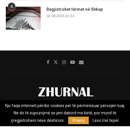
5
Regjistrohet tërmet në Shkup
02.08.2026 22:34
Kjo faqe interneti përdor cookies për të përmirësuar përvojën tuaj.
Rreth nesh
Impresumi
Marketing
Kontakt
Ne do të supozojmë se jeni dakord me këtë, por mund të
Privacy Policy
çregjistroheni nëse dëshironi.
Pranoj
Lexo më tepër
Zhurnal.mk është Agjenci e Lajmeve e pavarur, e themeluar në vitin