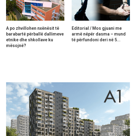
A po zhvillohen nxënësit të
Editorial / Mos gjuani me
barabartë përballë dallimeve
armë nëpër dasma – mund
etnike dhe shkollave ku
të përfundoni deri në 5...
mësojnë?