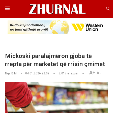
Mickoski paralajmëron gjoba të
rrepta për marketet që rrisin çmimet
A+
A-
Nga
B.M
04.01.2026 22:09
2,017
e lexuar