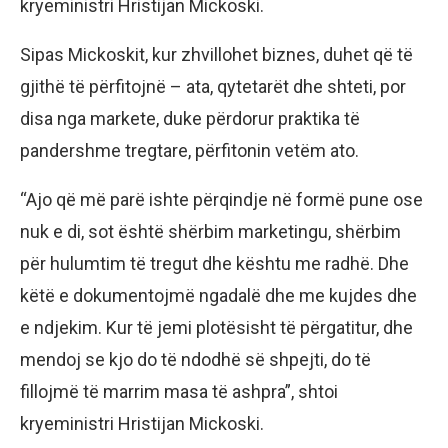
kryeministri Hristijan Mickoski.
Sipas Mickoskit, kur zhvillohet biznes, duhet që të
gjithë të përfitojnë – ata, qytetarët dhe shteti, por
disa nga markete, duke përdorur praktika të
pandershme tregtare, përfitonin vetëm ato.
“Ajo që më parë ishte përqindje në formë pune ose
nuk e di, sot është shërbim marketingu, shërbim
për hulumtim të tregut dhe kështu me radhë. Dhe
këtë e dokumentojmë ngadalë dhe me kujdes dhe
e ndjekim. Kur të jemi plotësisht të përgatitur, dhe
mendoj se kjo do të ndodhë së shpejti, do të
fillojmë të marrim masa të ashpra”, shtoi
kryeministri Hristijan Mickoski.