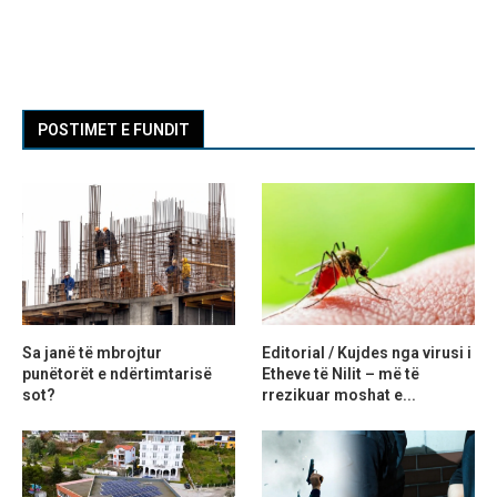
POSTIMET E FUNDIT
Sa janë të mbrojtur
Editorial / Kujdes nga virusi i
punëtorët e ndërtimtarisë
Etheve të Nilit – më të
sot?
rrezikuar moshat e...