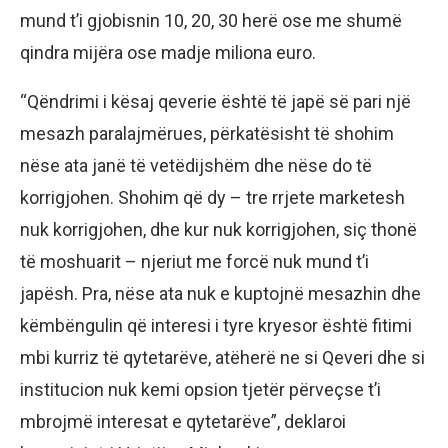
mund t’i gjobisnin 10, 20, 30 herë ose me shumë
qindra mijëra ose madje miliona euro.
“Qëndrimi i kësaj qeverie është të japë së pari një
mesazh paralajmërues, përkatësisht të shohim
nëse ata janë të vetëdijshëm dhe nëse do të
korrigjohen. Shohim që dy – tre rrjete marketesh
nuk korrigjohen, dhe kur nuk korrigjohen, siç thonë
të moshuarit – njeriut me forcë nuk mund t’i
japësh. Pra, nëse ata nuk e kuptojnë mesazhin dhe
këmbëngulin që interesi i tyre kryesor është fitimi
mbi kurriz të qytetarëve, atëherë ne si Qeveri dhe si
institucion nuk kemi opsion tjetër përveçse t’i
mbrojmë interesat e qytetarëve”, deklaroi