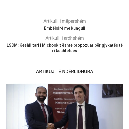
Artikulli i mëparshëm
Ëmbëlsirë me kungull
Artikulli i ardhshëm
LSDM: Këshilltari i Mickoskit është propozuar për gjykatës të
ri kushtetues
ARTIKUJ TË NDËRLIDHURA