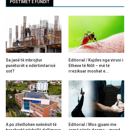
POSTIMET E FUNDIT
Sa janë të mbrojtur
Editorial / Kujdes nga virusi i
punëtorët e ndërtimtarisë
Etheve të Nilit – më të
sot?
rrezikuar moshat e...
A po zhvillohen nxënësit të
Editorial / Mos gjuani me