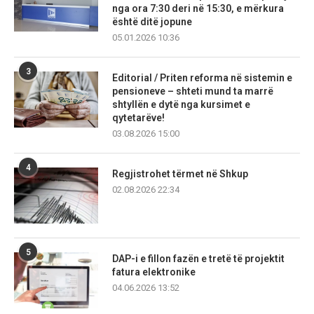
nga ora 7:30 deri në 15:30, e mërkura
është ditë jopune
05.01.2026 10:36
3
Editorial / Priten reforma në sistemin e
pensioneve – shteti mund ta marrë
shtyllën e dytë nga kursimet e
qytetarëve!
03.08.2026 15:00
4
Regjistrohet tërmet në Shkup
02.08.2026 22:34
5
DAP-i e fillon fazën e tretë të projektit
fatura elektronike
04.06.2026 13:52