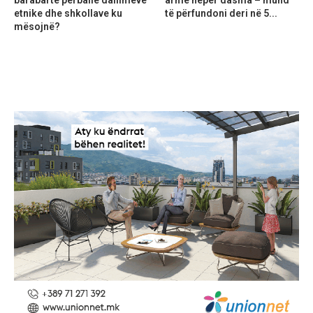
barabartë përballë dallimeve
armë nëpër dasma – mund
etnike dhe shkollave ku
të përfundoni deri në 5...
mësojnë?