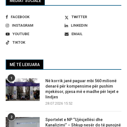
MEDIAT SOCIALE
FACEBOOK
TWITTER
INSTAGRAM
LINKEDIN
YOUTUBE
EMAIL
TIKTOK
MË TË LEXUARA
1
Në korrik janë paguar mbi 560 milionë
denarë për kompensime për pushim
mjekësor, pjesa më e madhe për lejet e
lindjes
28.07.2026 15:52
2
Sportelet e NP “Ujësjellësi dhe
Kanalizimi” – Shkup nesër do të punojnë