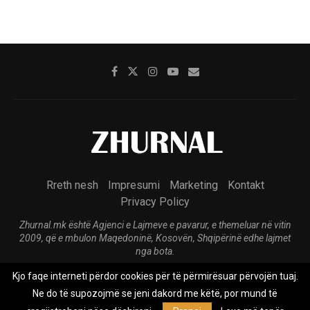
Rreth nesh
Impresumi
Marketing
Kontakt
Privacy Policy
Zhurnal.mk është Agjenci e Lajmeve e pavarur, e themeluar në vitin
2009, që e mbulon Maqedoninë, Kosovën, Shqipërinë edhe lajmet
nga bota.
Kjo faqe interneti përdor cookies për të përmirësuar përvojën tuaj.
@2026 - All Right Reserved. Designed and Developed by
Anet.Com.Mk
Ne do të supozojmë se jeni dakord me këtë, por mund të