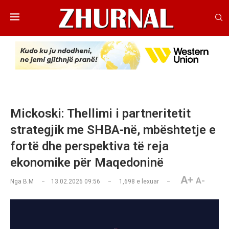
Mickoski: Thellimi i partneritetit
strategjik me SHBA-në, mbështetje e
fortë dhe perspektiva të reja
ekonomike për Maqedoninë
A+
A-
Nga
B.M
13.02.2026 09:56
1,698
e lexuar