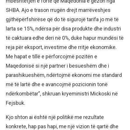
mbështetjen e fortë që Maqedonia e gëzon nga
SHBA. Ajo e trason rrugën drejt marrëveshjes
gjithëpërfshirëse që do të sigurojë tarifa jo më të
larta se 15%, ndërsa për disa produkte dhe industri
të caktuara edhe deri në 0%, duke hapur mundësi të
reja për eksport, investime dhe rritje ekonomike.
Me hapat e tillë e përforcojmë pozitën e
Maqedonisë si një partner i besueshëm dhe i
parashikueshëm, ndërtojmë ekonomi me standard
më të lartë dhe e avancojmë pozicionin tonë
ndërkombëtar”, shkruan kryeministri Mickoski në
Fejsbuk.
Kjo shton ai është një politikë me rezultate
konkrete, hap pas hapi, me një vizion të qartë dhe