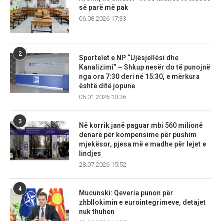
së parë më pak
06.08.2026 17:33
2
Sportelet e NP “Ujësjellësi dhe
Kanalizimi” – Shkup nesër do të punojnë
nga ora 7:30 deri në 15:30, e mërkura
është ditë jopune
05.01.2026 10:36
3
Në korrik janë paguar mbi 560 milionë
denarë për kompensime për pushim
mjekësor, pjesa më e madhe për lejet e
lindjes
28.07.2026 15:52
4
Mucunski: Qeveria punon për
zhbllokimin e eurointegrimeve, detajet
nuk thuhen