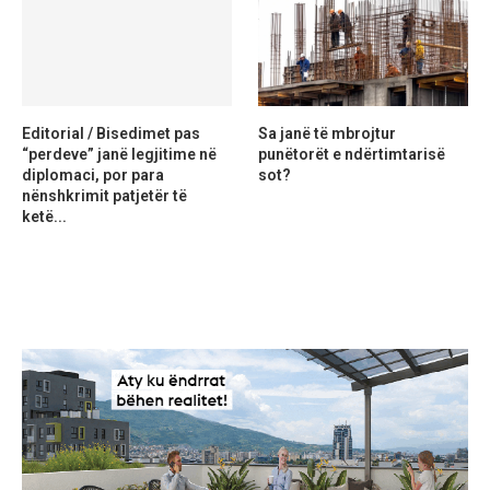
Editorial / Bisedimet pas
Sa janë të mbrojtur
“perdeve” janë legjitime në
punëtorët e ndërtimtarisë
diplomaci, por para
sot?
nënshkrimit patjetër të
ketë...