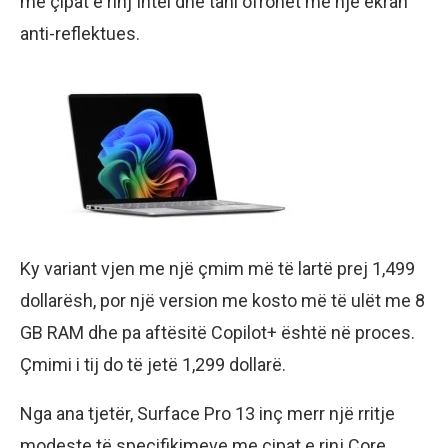
me çipat e rinj Intel dhe tani ofrohet me një ekran
anti-reflektues.
Ky variant vjen me një çmim më të lartë prej 1,499
dollarësh, por një version me kosto më të ulët me 8
GB RAM dhe pa aftësitë Copilot+ është në proces.
Çmimi i tij do të jetë 1,299 dollarë.
Nga ana tjetër, Surface Pro 13 inç merr një rritje
modeste të specifikimeve me çipat e rinj Core