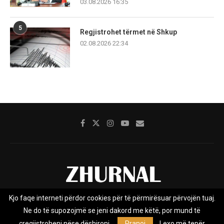
03.08.2026 16:35
5
Regjistrohet tërmet në Shkup
02.08.2026 22:34
Kjo faqe interneti përdor cookies për të përmirësuar përvojën tuaj.
Rreth nesh
Impresumi
Marketing
Kontakt
Ne do të supozojmë se jeni dakord me këtë, por mund të
Privacy Policy
çregjistroheni nëse dëshironi.
Pranoj
Lexo më tepër