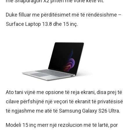
me Snapdragon X2 priten më vonë këtë vit.
Duke filluar me përditësimet më të rëndësishme –
Surface Laptop 13.8 dhe 15 inç.
Ato tani vijnë me opsione të reja ekrani, disa prej të
cilave përfshijnë një veçori të ekranit të privatësisë
të ngjashme me atë të Samsung Galaxy S26 Ultra.
Modeli 15 inç merr një rezolucion më të lartë, por