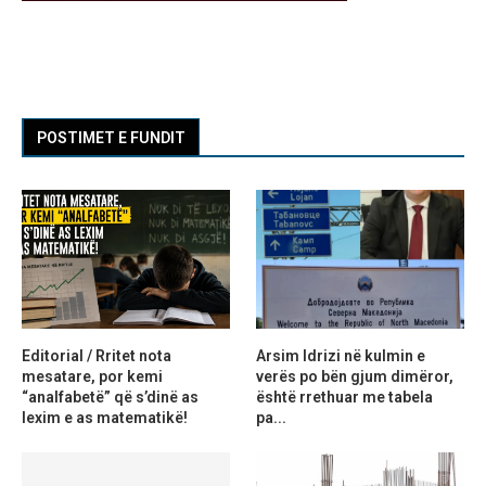
POSTIMET E FUNDIT
Editorial / Rritet nota
Arsim Idrizi në kulmin e
mesatare, por kemi
verës po bën gjum dimëror,
“analfabetë” që s’dinë as
është rrethuar me tabela
lexim e as matematikë!
pa...