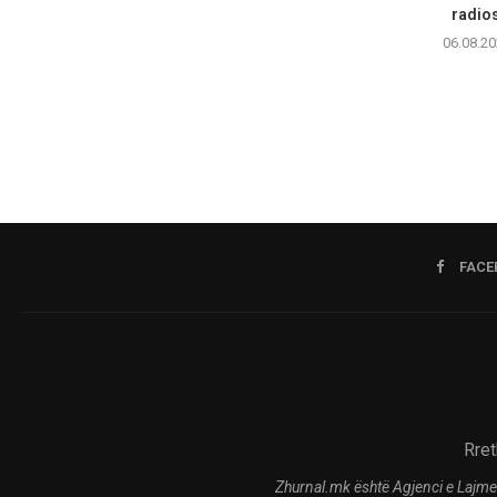
radios
06.08.20
FACE
Rret
Zhurnal.mk është Agjenci e Lajme