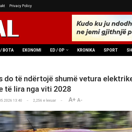
akt
Privacy Policy
/ BOTA
EKONOMI
ED / OP
KRONIKA
SPORT
S
is do të ndërtojë shumë vetura elektrik
 të lira nga viti 2028
A+
A-
05.2026 13:40
2,256
e lexuar