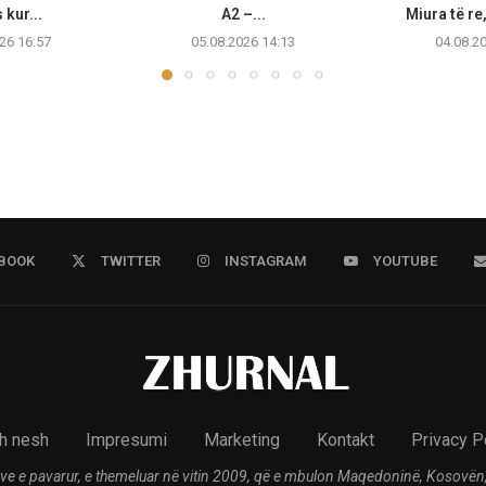
 kur...
A2 –...
Miura të re
26 16:57
05.08.2026 14:13
04.08.2
BOOK
TWITTER
INSTAGRAM
YOUTUBE
h nesh
Impresumi
Marketing
Kontakt
Privacy P
ve e pavarur, e themeluar në vitin 2009, që e mbulon Maqedoninë, Kosovën,