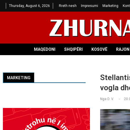
Thursday, August 6, 2026
Rreth nesh
Impresumi
Marketing
Kont
MAQEDONI
SHQIPËRI
KOSOVË
RAJON 
Stellant
MARKETING
vogla dhe
Nga
D. V.
20.