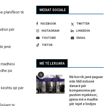
MEDIAT SOCIALE
e planifikon të
FACEBOOK
TWITTER
ëndron për
INSTAGRAM
LINKEDIN
YOUTUBE
EMAIL
TIKTOK
të jenë
MË TË LEXUARA
ë madhësi
 edhe pa
1
Në korrik janë paguar
mbi 560 milionë
denarë për
, kështu që për
kompensime për
pushim mjekësor,
pjesa më e madhe
për lejet e lindjes
eliant të