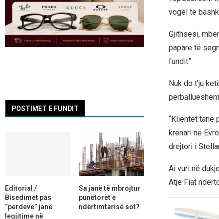
vogël të bashk
Gjithsesi, mbër
paparë të segm
fundit”.
Nuk do t’ju ke
përballueshëm 
POSTIMET E FUNDIT
“Klientët tanë 
krenari në Evr
drejtori i Stell
Ai vuri në duk
Atje Fiat ndërt
Editorial /
Sa janë të mbrojtur
Bisedimet pas
punëtorët e
“perdeve” janë
ndërtimtarisë sot?
legjitime në