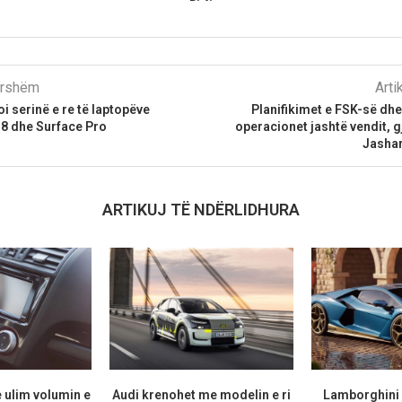
parshëm
Arti
i serinë e re të laptopëve
Planifikimet e FSK-së dh
 8 dhe Surface Pro
operacionet jashtë vendit, g
Jashar
ARTIKUJ TË NDËRLIDHURA
 ulim volumin e
Audi krenohet me modelin e ri
Lamborghini 