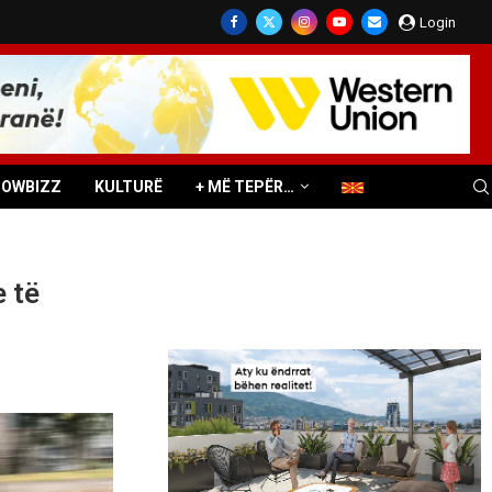
Login
HOWBIZZ
KULTURË
+ MË TEPËR…
e të