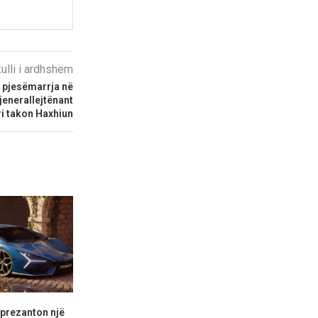
kulli i ardhshëm
e pjesëmarrja në
jenerallejtënant
i takon Haxhiun
prezanton një
Po vjen supervetura e
Audi A2 i r