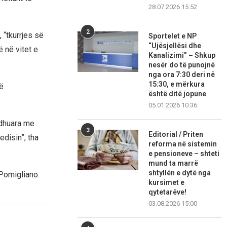
28.07.2026 15:52
2
, “tkurrjes së
Sportelet e NP
“Ujësjellësi dhe
 në vitet e
Kanalizimi” – Shkup
nesër do të punojnë
nga ora 7:30 deri në
15:30, e mërkura
ë
është ditë jopune
05.01.2026 10:36
rodhuara me
3
Editorial / Priten
disin”, tha
reforma në sistemin
e pensioneve – shteti
mund ta marrë
shtyllën e dytë nga
 Pomigliano.
kursimet e
qytetarëve!
03.08.2026 15:00