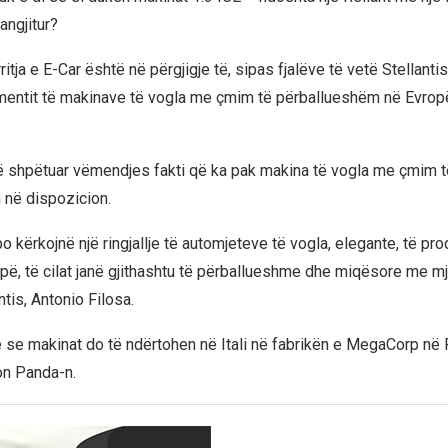
angjitur?
ritja e E-Car është në përgjigje të, sipas fjalëve të vetë Stellantis
entit të makinave të vogla me çmim të përballueshëm në Evropë
të shpëtuar vëmendjes fakti që ka pak makina të vogla me çmim t
në dispozicion.
po kërkojnë një ringjallje të automjeteve të vogla, elegante, të p
opë, të cilat janë gjithashtu të përballueshme dhe miqësore me mje
antis, Antonio Filosa.
je se makinat do të ndërtohen në Itali në fabrikën e MegaCorp në
on Panda-n.