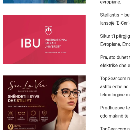
evropiane.
Stellantis – b
lansojë ‘E-Car’
Sikur t’i përgj
Evropiane, Emo
Pra, ato duhet 
elektrike dhe e
TopGear.com ra
ashtu edhe në 
teknologjinë më
Prodhuesve të m
çdo makinë të 
TopGear.com nu