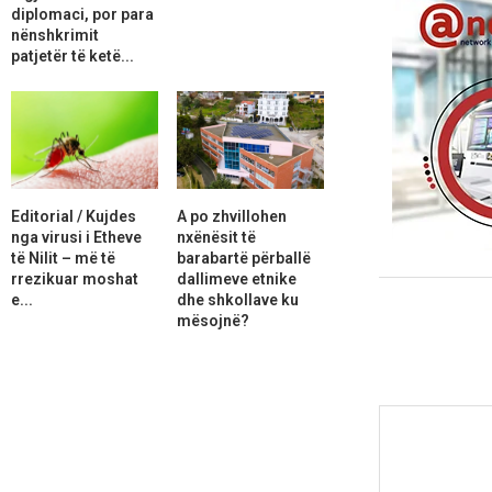
diplomaci, por para
nënshkrimit
patjetër të ketë...
Editorial / Kujdes
A po zhvillohen
nga virusi i Etheve
nxënësit të
të Nilit – më të
barabartë përballë
rrezikuar moshat
dallimeve etnike
e...
dhe shkollave ku
mësojnë?