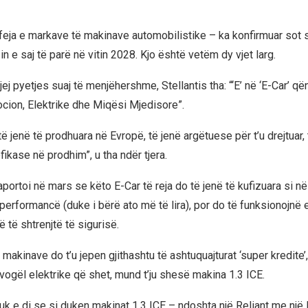
ufeja e markave të makinave automobilistike – ka konfirmuar sot s
-in e saj të parë në vitin 2028. Kjo është vetëm dy vjet larg.
igjej pyetjes suaj të menjëhershme, Stellantis tha: “‘E’ në ‘E-Car’ q
cion, Elektrike dhe Miqësi Mjedisore”.
të jenë të prodhuara në Evropë, të jenë argëtuese për t’u drejtuar, 
fikase në prodhim”, u tha ndër tjera.
portoi në mars se këto E-Car të reja do të jenë të kufizuara si n
performancë (duke i bërë ato më të lira), por do të funksionojnë
 të shtrenjtë të sigurisë.
akinave do t’u jepen gjithashtu të ashtuquajturat ‘super kredite’
vogël elektrike që shet, mund t’ju shesë makina 1.3 ICE.
k e di se si duken makinat 1.3 ICE – ndoshta një Reliant me një R