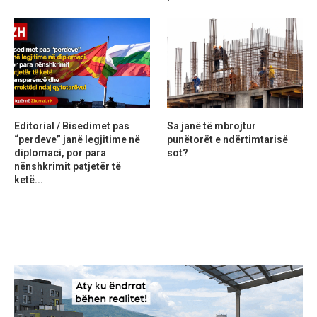
Editorial / Bisedimet pas
Sa janë të mbrojtur
“perdeve” janë legjitime në
punëtorët e ndërtimtarisë
diplomaci, por para
sot?
nënshkrimit patjetër të
ketë...