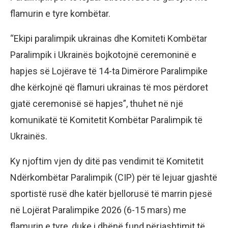
flamurin e tyre kombëtar.
“Ekipi paralimpik ukrainas dhe Komiteti Kombëtar
Paralimpik i Ukrainës bojkotojnë ceremoninë e
hapjes së Lojërave të 14-ta Dimërore Paralimpike
dhe kërkojnë që flamuri ukrainas të mos përdoret
gjatë ceremonisë së hapjes”, thuhet në një
komunikatë të Komitetit Kombëtar Paralimpik të
Ukrainës.
Ky njoftim vjen dy ditë pas vendimit të Komitetit
Ndërkombëtar Paralimpik (CIP) për të lejuar gjashtë
sportistë rusë dhe katër bjellorusë të marrin pjesë
në Lojërat Paralimpike 2026 (6-15 mars) me
flamurin e tyre, duke i dhënë fund përjashtimit të