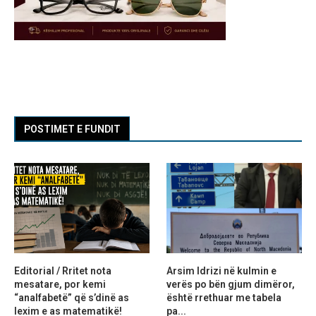
POSTIMET E FUNDIT
Editorial / Rritet nota
Arsim Idrizi në kulmin e
mesatare, por kemi
verës po bën gjum dimëror,
“analfabetë” që s’dinë as
është rrethuar me tabela
lexim e as matematikë!
pa...