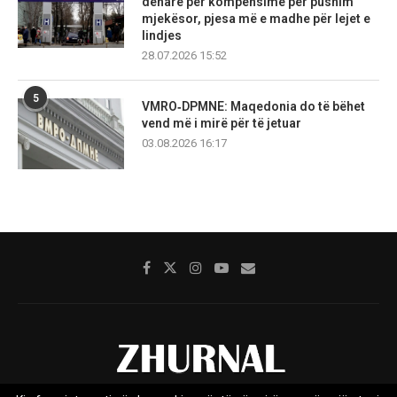
denarë për kompensime për pushim
mjekësor, pjesa më e madhe për lejet e
lindjes
28.07.2026 15:52
5
VMRO‑DPMNE: Maqedonia do të bëhet
vend më i mirë për të jetuar
03.08.2026 16:17