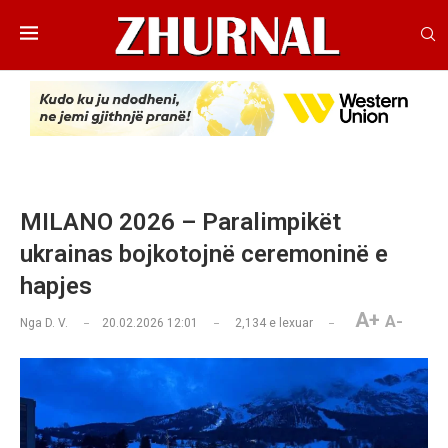
MILANO 2026 – Paralimpikët
ukrainas bojkotojnë ceremoninë e
hapjes
A+
A-
Nga
D. V.
20.02.2026 12:01
2,134
e lexuar