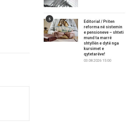
5
Editorial / Priten
reforma në sistemin
e pensioneve – shteti
mund ta marrë
shtyllën e dytë nga
kursimet e
qytetarëve!
03.08.2026 15:00