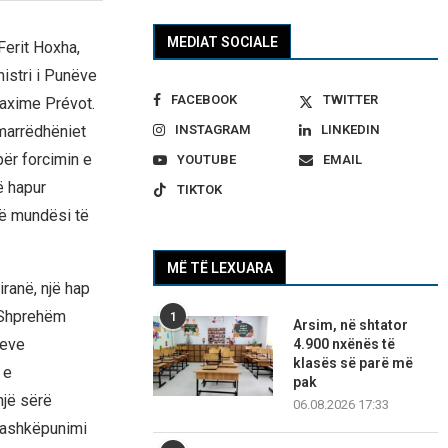
MEDIAT SOCIALE
Ferit Hoxha,
nistri i Punëve
FACEBOOK
TWITTER
Maxime Prévot.
 marrëdhëniet
INSTAGRAM
LINKEDIN
ër forcimin e
YOUTUBE
EMAIL
ë hapur
TIKTOK
jë mundësi të
MË TË LEXUARA
ranë, një hap
. Shprehëm
1
Arsim, në shtator
jeve
4.900 nxënës të
klasës së parë më
 e
pak
një sërë
06.08.2026 17:33
 bashkëpunimi