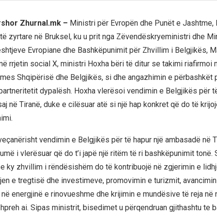
ershor Zhurnal.mk –
Ministri për Evropën dhe Punët e Jashtme, 
zitë zyrtare në Bruksel, ku u prit nga Zëvendëskryeministri dhe Mi
shtjeve Evropiane dhe Bashkëpunimit për Zhvillim i Belgjikës, 
ë rrjetin social X, ministri Hoxha bëri të ditur se takimi riafirmoi
mes Shqipërisë dhe Belgjikës, si dhe angazhimin e përbashkët p
artneritetit dypalësh. Hoxha vlerësoi vendimin e Belgjikës për t
 në Tiranë, duke e cilësuar atë si një hap konkret që do të krijo
imi.
eçanërisht vendimin e Belgjikës për të hapur një ambasadë në Ti
umë i vlerësuar që do t’i japë një ritëm të ri bashkëpunimit tonë
e ky zhvillim i rëndësishëm do të kontribuojë në zgjerimin e lidh
tjen e tregtisë dhe investimeve, promovimin e turizmit, avancimin
në energjinë e rinovueshme dhe krijimin e mundësive të reja në 
shpreh ai. Sipas ministrit, bisedimet u përqendruan gjithashtu te