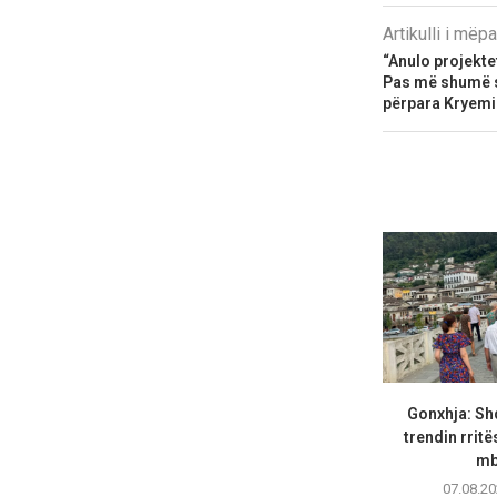
Artikulli i më
“Anulo projekte
Pas më shumë s
përpara Kryemin
Gonxhja: Shq
trendin rritë
mbi
07.08.20