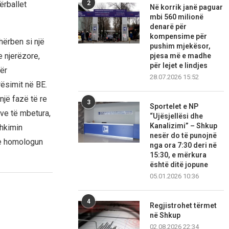
ërballet
2
Në korrik janë paguar
mbi 560 milionë
denarë për
kompensime për
hërben si një
pushim mjekësor,
e njerëzore,
pjesa më e madhe
për lejet e lindjes
ër
28.07.2026 15:52
ësimit në BE.
jë fazë të re
3
Sportelet e NP
ave të mbetura,
“Ujësjellësi dhe
Kanalizimi” – Shkup
shkimin
nesër do të punojnë
me homologun
nga ora 7:30 deri në
15:30, e mërkura
është ditë jopune
05.01.2026 10:36
4
Regjistrohet tërmet
në Shkup
02.08.2026 22:34