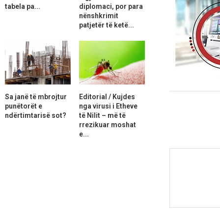
tabela pa...
diplomaci, por para
nënshkrimit
patjetër të ketë...
Sa janë të mbrojtur
Editorial / Kujdes
punëtorët e
nga virusi i Etheve
ndërtimtarisë sot?
të Nilit – më të
rrezikuar moshat
e...