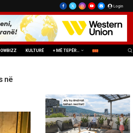
Login
HOWBIZZ
KULTURË
+ MË TEPËR…
s në