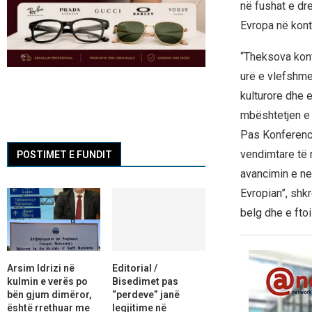
në fushat e dre
Evropa në konte
“Theksova kontr
urë e vlefshme
kulturore dhe 
mbështetjen e 
Pas Konferencë
vendimtare të 
POSTIMET E FUNDIT
avancimin e ne
Evropian”, shk
belg dhe e ftoi
Arsim Idrizi në
Editorial /
kulmin e verës po
Bisedimet pas
bën gjum dimëror,
“perdeve” janë
është rrethuar me
legjitime në