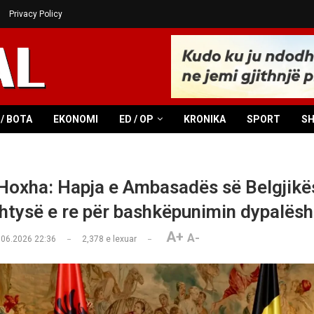
Privacy Policy
/ BOTA
EKONOMI
ED / OP
KRONIKA
SPORT
S
 Hoxha: Hapja e Ambasadës së Belgjikë
shtysë e re për bashkëpunimin dypalësh
A+
A-
.06.2026 22:36
2,378
e lexuar