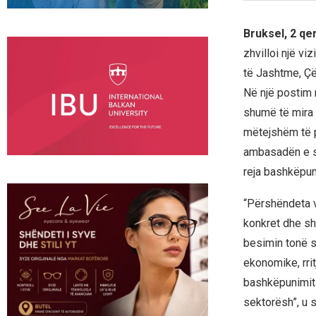
Bruksel, 2 q
zhvilloi një vi
të Jashtme, Çë
Në një postim n
shumë të mira 
mëtejshëm të p
ambasadën e saj
reja bashkëpun
“Përshëndeta v
konkret dhe sh
besimin tonë s
ekonomike, rri
bashkëpunimit 
sektorësh”, u 