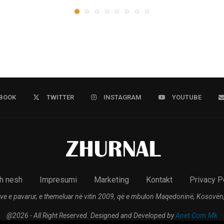
BOOK
TWITTER
INSTAGRAM
YOUTUBE
h nesh
Impresumi
Marketing
Kontakt
Privacy P
ve e pavarur, e themeluar në vitin 2009, që e mbulon Maqedoninë, Kosovën,
@2026 - All Right Reserved. Designed and Developed by
Anet.Com.Mk