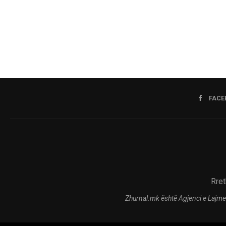
FACE
Rret
Zhurnal.mk është Agjenci e Lajme