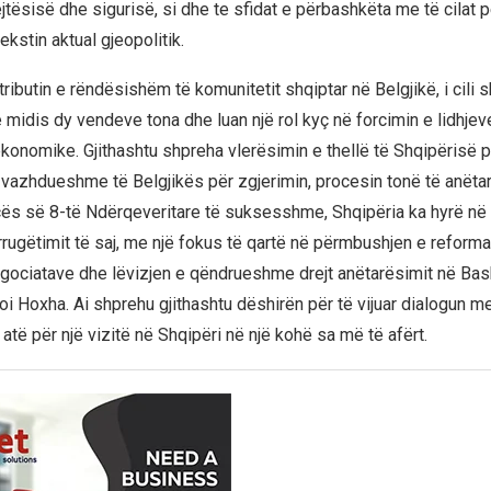
jtësisë dhe sigurisë, si dhe te sfidat e përbashkëta me të cilat p
kstin aktual gjeopolitik.
ibutin e rëndësishëm të komunitetit shqiptar në Belgjikë, i cili s
 midis dy vendeve tona dhe luan një rol kyç në forcimin e lidhjev
ekonomike. Gjithashtu shpreha vlerësimin e thellë të Shqipërisë p
vazhdueshme të Belgjikës për zgjerimin, procesin tonë të anëtar
s së 8-të Ndërqeveritare të suksesshme, Shqipëria ka hyrë në n
rrugëtimit të saj, me një fokus të qartë në përmbushjen e reform
gociatave dhe lëvizjen e qëndrueshme drejt anëtarësimit në Ba
roi Hoxha. Ai shprehu gjithashtu dëshirën për të vijuar dialogun 
 atë për një vizitë në Shqipëri në një kohë sa më të afërt.