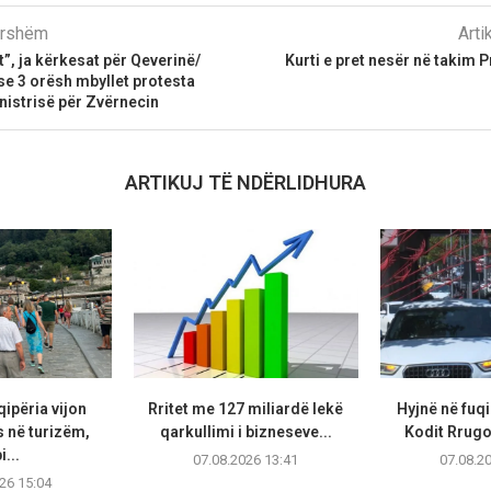
parshëm
Arti
t”, ja kërkesat për Qeverinë/
Kurti e pret nesër në takim P
e 3 orësh mbyllet protesta
istrisë për Zvërnecin
ARTIKUJ TË NDËRLIDHURA
ipëria vijon
Rritet me 127 miliardë lekë
Hyjnë në fuq
s në turizëm,
qarkullimi i bizneseve...
Kodit Rrugor
...
07.08.2026 13:41
07.08.2
26 15:04