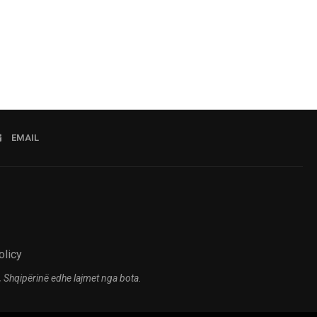
EMAIL
olicy
 Shqipërinë edhe lajmet nga bota.