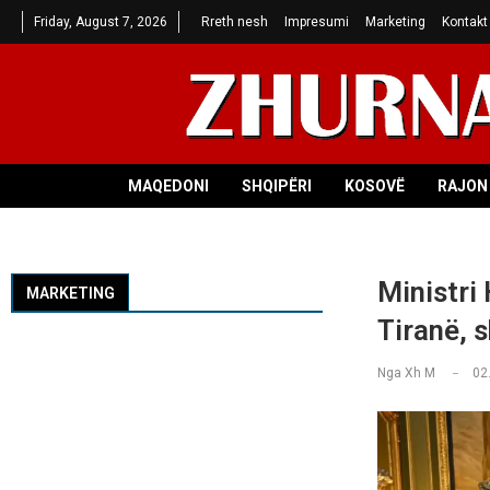
Friday, August 7, 2026
Rreth nesh
Impresumi
Marketing
Kontakt
MAQEDONI
SHQIPËRI
KOSOVË
RAJON 
Ministri
MARKETING
Tiranë, 
Nga
Xh M
02