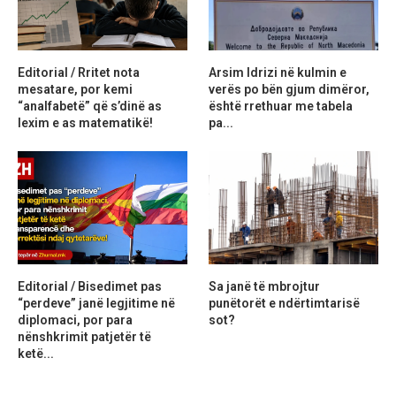
Editorial / Rritet nota
Arsim Idrizi në kulmin e
mesatare, por kemi
verës po bën gjum dimëror,
“analfabetë” që s’dinë as
është rrethuar me tabela
lexim e as matematikë!
pa...
Editorial / Bisedimet pas
Sa janë të mbrojtur
“perdeve” janë legjitime në
punëtorët e ndërtimtarisë
diplomaci, por para
sot?
nënshkrimit patjetër të
ketë...