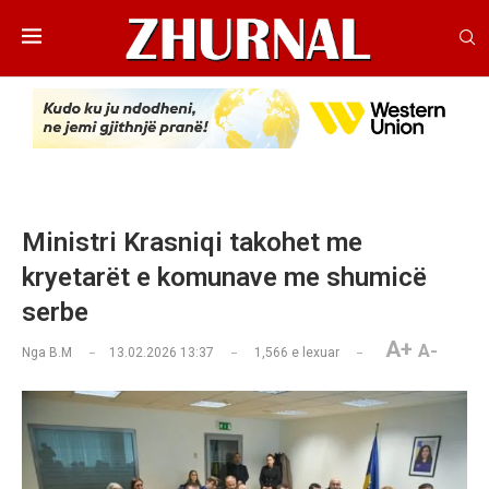
Ministri Krasniqi takohet me
kryetarët e komunave me shumicë
serbe
A+
A-
Nga
B.M
13.02.2026 13:37
1,566
e lexuar