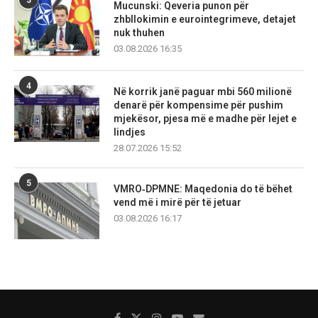
Mucunski: Qeveria punon për
zhbllokimin e eurointegrimeve, detajet
nuk thuhen
03.08.2026 16:35
4
Në korrik janë paguar mbi 560 milionë
denarë për kompensime për pushim
mjekësor, pjesa më e madhe për lejet e
lindjes
28.07.2026 15:52
5
VMRO‑DPMNE: Maqedonia do të bëhet
vend më i mirë për të jetuar
03.08.2026 16:17