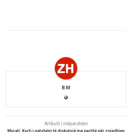
B.M
Artikulli i mëparshëm
Murati: Kurti i gatshëm të diskutojë me partitë për zgjedhjen