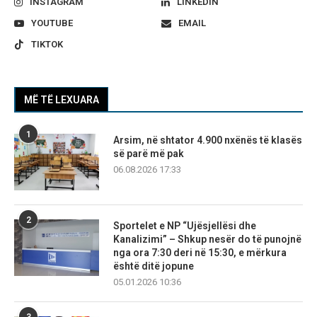
INSTAGRAM
LINKEDIN
YOUTUBE
EMAIL
TIKTOK
MË TË LEXUARA
1
Arsim, në shtator 4.900 nxënës të klasës
së parë më pak
06.08.2026 17:33
2
Sportelet e NP “Ujësjellësi dhe
Kanalizimi” – Shkup nesër do të punojnë
nga ora 7:30 deri në 15:30, e mërkura
është ditë jopune
05.01.2026 10:36
3