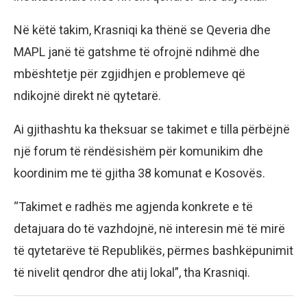
Në këtë takim, Krasniqi ka thënë se Qeveria dhe
MAPL janë të gatshme të ofrojnë ndihmë dhe
mbështetje për zgjidhjen e problemeve që
ndikojnë direkt në qytetarë.
Ai gjithashtu ka theksuar se takimet e tilla përbëjnë
një forum të rëndësishëm për komunikim dhe
koordinim me të gjitha 38 komunat e Kosovës.
“Takimet e radhës me agjenda konkrete e të
detajuara do të vazhdojnë, në interesin më të mirë
të qytetarëve të Republikës, përmes bashkëpunimit
të nivelit qendror dhe atij lokal”, tha Krasniqi.