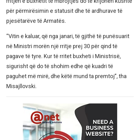
rritjen e buxhetit të mbrojtjes do të krijohen kushte
për përmirësimin e statusit dhe të ardhurave të
pjesëtarëve të Armatës.
“Vitin e kaluar, që nga janari, të gjithë të punësuarit
në Ministri morën një rritje prej 30 për qind të
pagave të tyre. Kur të rritet buxheti i Ministrisë,
sigurisht që do të shohim edhe që kuadri të
paguhet më mirë, dhe këtë mund ta premtoj”, tha
Misajllovski.