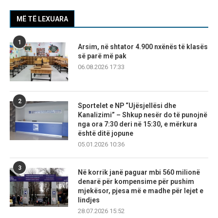
MË TË LEXUARA
1
Arsim, në shtator 4.900 nxënës të klasës
së parë më pak
06.08.2026 17:33
2
Sportelet e NP “Ujësjellësi dhe
Kanalizimi” – Shkup nesër do të punojnë
nga ora 7:30 deri në 15:30, e mërkura
është ditë jopune
05.01.2026 10:36
3
Në korrik janë paguar mbi 560 milionë
denarë për kompensime për pushim
mjekësor, pjesa më e madhe për lejet e
lindjes
28.07.2026 15:52