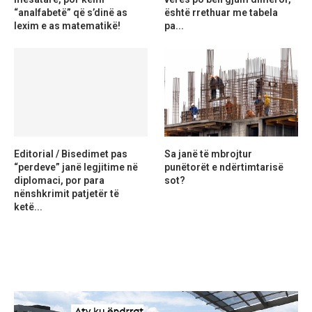
“analfabetë” që s’dinë as
është rrethuar me tabela
lexim e as matematikë!
pa...
Editorial / Bisedimet pas
Sa janë të mbrojtur
“perdeve” janë legjitime në
punëtorët e ndërtimtarisë
diplomaci, por para
sot?
nënshkrimit patjetër të
ketë...