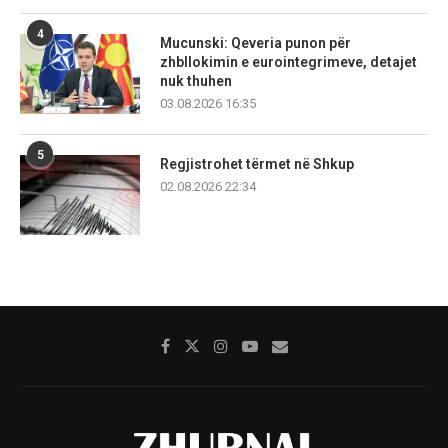
4
Mucunski: Qeveria punon për
zhbllokimin e eurointegrimeve, detajet
nuk thuhen
03.08.2026 16:35
5
Regjistrohet tërmet në Shkup
02.08.2026 22:34