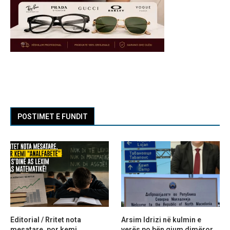
POSTIMET E FUNDIT
Editorial / Rritet nota
Arsim Idrizi në kulmin e
mesatare, por kemi
verës po bën gjum dimëror,