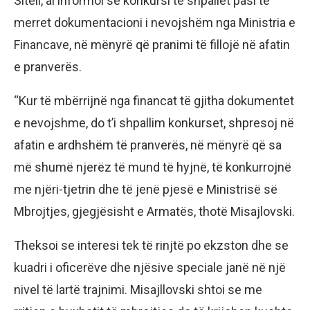
Sitell, ai informoi se konkursi të shpallet pasi të
merret dokumentacioni i nevojshëm nga Ministria e
Financave, në mënyrë që pranimi të fillojë në afatin
e pranverës.
“Kur të mbërrijnë nga financat të gjitha dokumentet
e nevojshme, do t’i shpallim konkurset, shpresoj në
afatin e ardhshëm të pranverës, në mënyrë që sa
më shumë njerëz të mund të hyjnë, të konkurrojnë
me njëri-tjetrin dhe të jenë pjesë e Ministrisë së
Mbrojtjes, gjegjësisht e Armatës, thotë Misajlovski.
Theksoi se interesi tek të rinjtë po ekzston dhe se
kuadri i oficerëve dhe njësive speciale janë në një
nivel të lartë trajnimi. Misajllovski shtoi se me