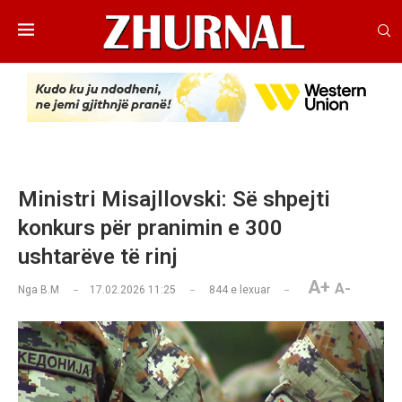
Ministri Misajllovski: Së shpejti
konkurs për pranimin e 300
ushtarëve të rinj
A+
A-
Nga
B.M
17.02.2026 11:25
844
e lexuar