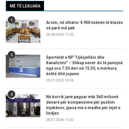
MË TË LEXUARA
1
Arsim, në shtator 4.900 nxënës të klasës
së parë më pak
06.08.2026 17:33
2
Sportelet e NP “Ujësjellësi dhe
Kanalizimi” – Shkup nesër do të punojnë
nga ora 7:30 deri në 15:30, e mërkura
është ditë jopune
05.01.2026 10:36
3
Në korrik janë paguar mbi 560 milionë
denarë për kompensime për pushim
mjekësor, pjesa më e madhe për lejet e
lindjes
28.07.2026 15:52