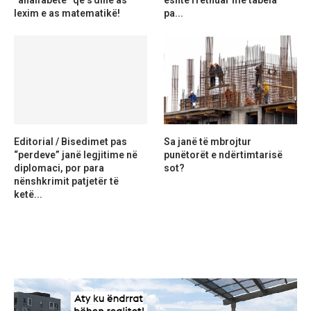
“analfabetë” që s’dinë as
është rrethuar me tabela
lexim e as matematikë!
pa...
Editorial / Bisedimet pas
Sa janë të mbrojtur
“perdeve” janë legjitime në
punëtorët e ndërtimtarisë
diplomaci, por para
sot?
nënshkrimit patjetër të
ketë...