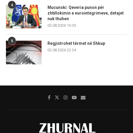
4
Mucunski: Qeveria punon për
zhbllokimin e eurointegrimeve, detajet
nuk thuhen
03.08.2026 16:35
5
Regjistrohet tërmet në Shkup
02.08.2026 22:34