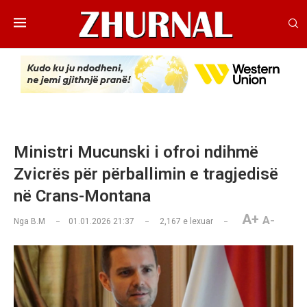
Ministri Mucunski i ofroi ndihmë
Zvicrës për përballimin e tragjedisë
në Crans-Montana
A+
A-
Nga
B.M
01.01.2026 21:37
2,167
e lexuar