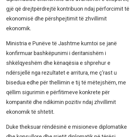
gjë që drejtpërdrejtë kontribuon ndaj përforcimit të
ekonomisë dhe përshpejtimit të zhvillimit
ekonomik.
Ministria e Punëve të Jashtme kumtoi se janë
konfirmuar bashkëpunimi i deritanishëm i
shkëlqyeshëm dhe kënaqësia e shprehur e
ndërsjellë nga rezultatet e arritura, me ç’rast u
bisedua edhe për thellimin e tij të mëtejshëm, me
qëllim sigurimin e përfitimeve konkrete për
kompanitë dhe ndikimin pozitiv ndaj zhvillimit
ekonomik të shtetit.
Duke theksuar rëndësinë e misioneve diplomatike
dhe konsullore dhe rrjetit diplomatik në tërësi,