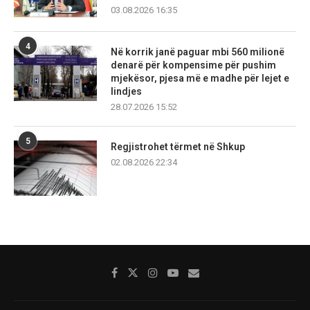
03.08.2026 16:35
4
Në korrik janë paguar mbi 560 milionë
denarë për kompensime për pushim
mjekësor, pjesa më e madhe për lejet e
lindjes
28.07.2026 15:52
5
Regjistrohet tërmet në Shkup
02.08.2026 22:34