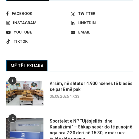
FACEBOOK
TWITTER
INSTAGRAM
LINKEDIN
YOUTUBE
EMAIL
TIKTOK
MË TË LEXUARA
1
Arsim, në shtator 4.900 nxënës të klasës
së parë më pak
06.08.2026 17:33
2
Sportelet e NP “Ujësjellësi dhe
Kanalizimi” – Shkup nesër do të punojnë
nga ora 7:30 deri në 15:30, e mërkura
është ditë jopune