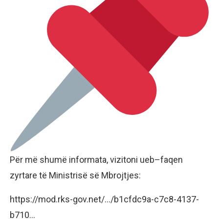
Për më shumë informata, vizitoni ueb–faqen
zyrtare të Ministrisë së Mbrojtjes:
https://mod.rks-gov.net/…/b1cfdc9a-c7c8-4137-
b710…