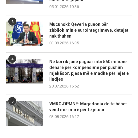
05.01.2026 10:36
3
Mucunski: Qeveria punon për
zhbllokimin e eurointegrimeve, detajet
nuk thuhen
03.08.2026 16:35
4
Në korrik janë paguar mbi 560 milionë
denarë për kompensime për pushim
mjekësor, pjesa më e madhe për lejet e
lindjes
28.07.2026 15:52
5
VMRO‑DPMNE: Maqedonia do të bëhet
vend më i mirë për të jetuar
03.08.2026 16:17