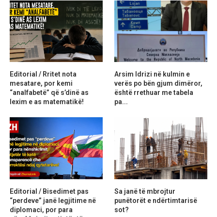
Editorial / Rritet nota
Arsim Idrizi në kulmin e
mesatare, por kemi
verës po bën gjum dimëror,
“analfabetë” që s’dinë as
është rrethuar me tabela
lexim e as matematikë!
pa...
Editorial / Bisedimet pas
Sa janë të mbrojtur
“perdeve” janë legjitime në
punëtorët e ndërtimtarisë
diplomaci, por para
sot?