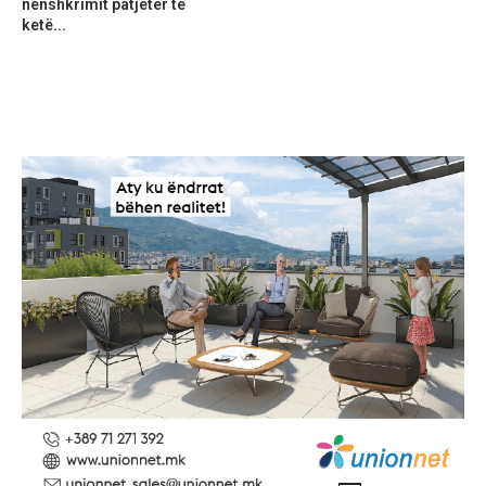
nënshkrimit patjetër të
ketë...