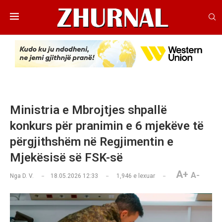
Ministria e Mbrojtjes shpallë
konkurs për pranimin e 6 mjekëve të
përgjithshëm në Regjimentin e
Mjekësisë së FSK-së
A+
A-
Nga
D. V.
18.05.2026 12:33
1,946
e lexuar