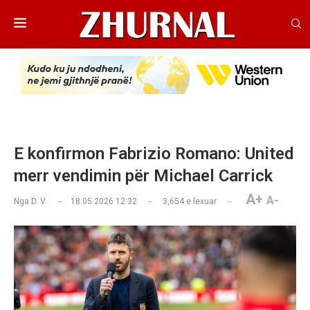
E konfirmon Fabrizio Romano: United
merr vendimin për Michael Carrick
A+
A-
Nga
D. V.
18.05.2026 12:32
3,654
e lexuar