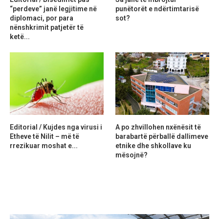
“perdeve” janë legjitime në
punëtorët e ndërtimtarisë
diplomaci, por para
sot?
nënshkrimit patjetër të
ketë...
Editorial / Kujdes nga virusi i
A po zhvillohen nxënësit të
Etheve të Nilit – më të
barabartë përballë dallimeve
rrezikuar moshat e...
etnike dhe shkollave ku
mësojnë?