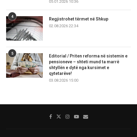
05.01.2026 10:36
4
Regjistrohet tërmet në Shkup
02.08.2026 22:34
5
Editorial / Priten reforma në sistemin e
pensioneve – shteti mund ta marrë
shtyllën e dytë nga kursimet e
qytetarëve!
03.08.2026 15:00