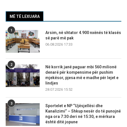
MË TË LEXUARA
1
Arsim, në shtator 4.900 nxënës të klasës
së parë më pak
06.08.2026 17:33
2
Në korrik janë paguar mbi 560 milionë
denarë për kompensime për pushim
mjekësor, pjesa më e madhe për lejet e
lindjes
28.07.2026 15:52
3
Sportelet e NP “Ujësjellësi dhe
Kanalizimi” – Shkup nesër do të punojnë
nga ora 7:30 deri në 15:30, e mërkura
është ditë jopune