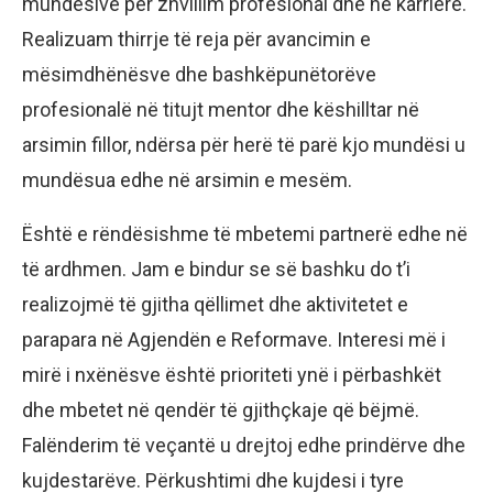
mundësive për zhvillim profesional dhe në karrierë.
Realizuam thirrje të reja për avancimin e
mësimdhënësve dhe bashkëpunëtorëve
profesionalë në titujt mentor dhe këshilltar në
arsimin fillor, ndërsa për herë të parë kjo mundësi u
mundësua edhe në arsimin e mesëm.
Është e rëndësishme të mbetemi partnerë edhe në
të ardhmen. Jam e bindur se së bashku do t’i
realizojmë të gjitha qëllimet dhe aktivitetet e
parapara në Agjendën e Reformave. Interesi më i
mirë i nxënësve është prioriteti ynë i përbashkët
dhe mbetet në qendër të gjithçkaje që bëjmë.
Falënderim të veçantë u drejtoj edhe prindërve dhe
kujdestarëve. Përkushtimi dhe kujdesi i tyre