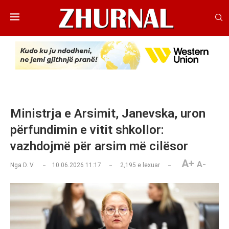
Ministrja e Arsimit, Janevska, uron
përfundimin e vitit shkollor:
vazhdojmë për arsim më cilësor
A+
A-
Nga
D. V.
10.06.2026 11:17
2,195
e lexuar