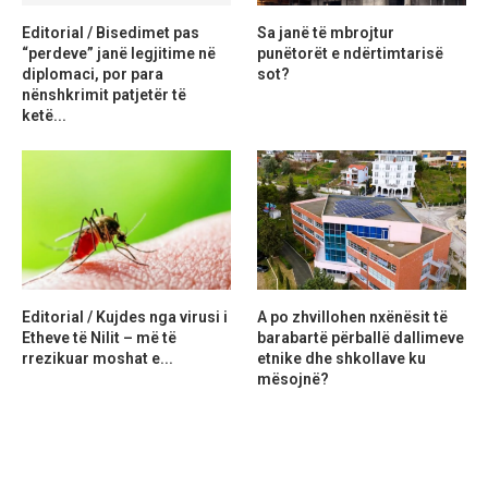
Editorial / Bisedimet pas
Sa janë të mbrojtur
“perdeve” janë legjitime në
punëtorët e ndërtimtarisë
diplomaci, por para
sot?
nënshkrimit patjetër të
ketë...
Editorial / Kujdes nga virusi i
A po zhvillohen nxënësit të
Etheve të Nilit – më të
barabartë përballë dallimeve
rrezikuar moshat e...
etnike dhe shkollave ku
mësojnë?