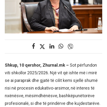
Shkup, 10 qershor, Zhurnal.mk –
Sot përfundon
viti shkollor 2025/2026. Një vit që ishte më i mirë
se ai paraprak dhe gjatë të cilit kemi sjellë shumë
risi në procesin edukativo-arsimor, në interes të
nxënësve, mësimdhënësve, bashkëpunëtorëve
profesionalë, si dhe të prindërve dhe kujdestarëve.