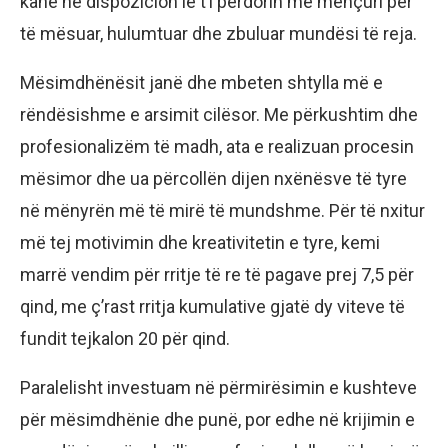
kanë në dispozicion le t’i përdorin me mençuri për
të mësuar, hulumtuar dhe zbuluar mundësi të reja.
Mësimdhënësit janë dhe mbeten shtylla më e
rëndësishme e arsimit cilësor. Me përkushtim dhe
profesionalizëm të madh, ata e realizuan procesin
mësimor dhe ua përcollën dijen nxënësve të tyre
në mënyrën më të mirë të mundshme. Për të nxitur
më tej motivimin dhe kreativitetin e tyre, kemi
marrë vendim për rritje të re të pagave prej 7,5 për
qind, me ç’rast rritja kumulative gjatë dy viteve të
fundit tejkalon 20 për qind.
Paralelisht investuam në përmirësimin e kushteve
për mësimdhënie dhe punë, por edhe në krijimin e