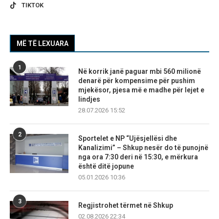
TIKTOK
MË TË LEXUARA
1
Në korrik janë paguar mbi 560 milionë
denarë për kompensime për pushim
mjekësor, pjesa më e madhe për lejet e
lindjes
28.07.2026 15:52
2
Sportelet e NP “Ujësjellësi dhe
Kanalizimi” – Shkup nesër do të punojnë
nga ora 7:30 deri në 15:30, e mërkura
është ditë jopune
05.01.2026 10:36
3
Regjistrohet tërmet në Shkup
02.08.2026 22:34