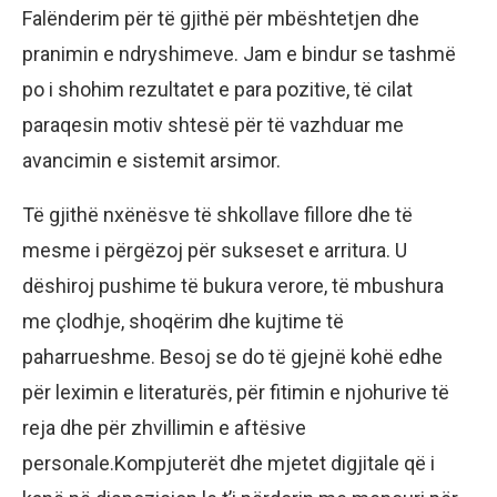
Falënderim për të gjithë për mbështetjen dhe
pranimin e ndryshimeve. Jam e bindur se tashmë
po i shohim rezultatet e para pozitive, të cilat
paraqesin motiv shtesë për të vazhduar me
avancimin e sistemit arsimor.
Të gjithë nxënësve të shkollave fillore dhe të
mesme i përgëzoj për sukseset e arritura. U
dëshiroj pushime të bukura verore, të mbushura
me çlodhje, shoqërim dhe kujtime të
paharrueshme. Besoj se do të gjejnë kohë edhe
për leximin e literaturës, për fitimin e njohurive të
reja dhe për zhvillimin e aftësive
personale.Kompjuterët dhe mjetet digjitale që i