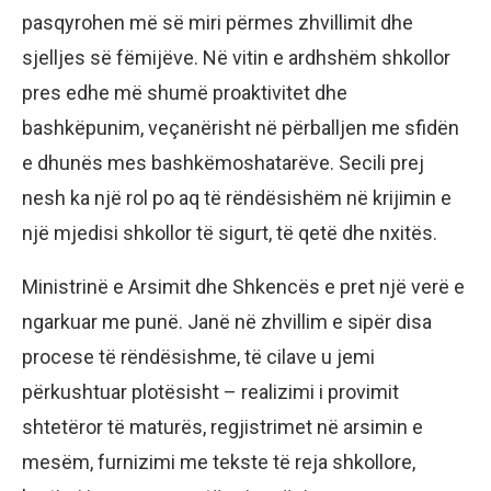
pasqyrohen më së miri përmes zhvillimit dhe
sjelljes së fëmijëve. Në vitin e ardhshëm shkollor
pres edhe më shumë proaktivitet dhe
bashkëpunim, veçanërisht në përballjen me sfidën
e dhunës mes bashkëmoshatarëve. Secili prej
nesh ka një rol po aq të rëndësishëm në krijimin e
një mjedisi shkollor të sigurt, të qetë dhe nxitës.
Ministrinë e Arsimit dhe Shkencës e pret një verë e
ngarkuar me punë. Janë në zhvillim e sipër disa
procese të rëndësishme, të cilave u jemi
përkushtuar plotësisht – realizimi i provimit
shtetëror të maturës, regjistrimet në arsimin e
mesëm, furnizimi me tekste të reja shkollore,