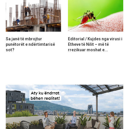
Sa janë të mbrojtur
Editorial / Kujdes nga virusi i
punëtorët e ndërtimtarisë
Etheve të Nilit – më të
sot?
rrezikuar moshat e...