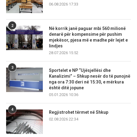
06.08.2026 17:33
2
Në korrik janë paguar mbi 560 milionë
denarë për kompensime për pushim
mjekësor, pjesa më e madhe për lejet e
lindjes
28.07.2026 15:52
3
Sportelet e NP “Ujësjellësi dhe
Kanalizimi” – Shkup nesër do të punojnë
nga ora 7:30 deri në 15:30, e mërkura
është ditë jopune
05.01.2026 10:36
4
Regjistrohet tërmet në Shkup
02.08.2026 22:34