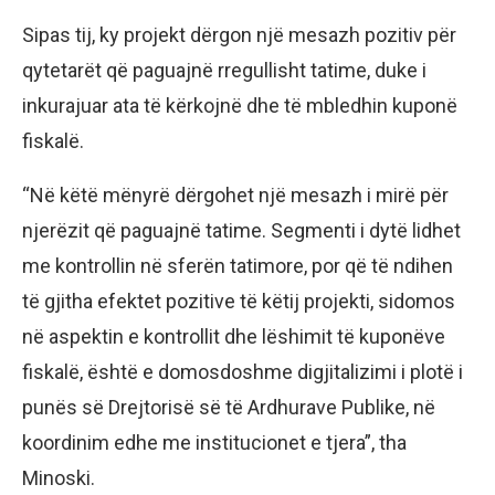
Sipas tij, ky projekt dërgon një mesazh pozitiv për
qytetarët që paguajnë rregullisht tatime, duke i
inkurajuar ata të kërkojnë dhe të mbledhin kuponë
fiskalë.
“Në këtë mënyrë dërgohet një mesazh i mirë për
njerëzit që paguajnë tatime. Segmenti i dytë lidhet
me kontrollin në sferën tatimore, por që të ndihen
të gjitha efektet pozitive të këtij projekti, sidomos
në aspektin e kontrollit dhe lëshimit të kuponëve
fiskalë, është e domosdoshme digjitalizimi i plotë i
punës së Drejtorisë së të Ardhurave Publike, në
koordinim edhe me institucionet e tjera”, tha
Minoski.