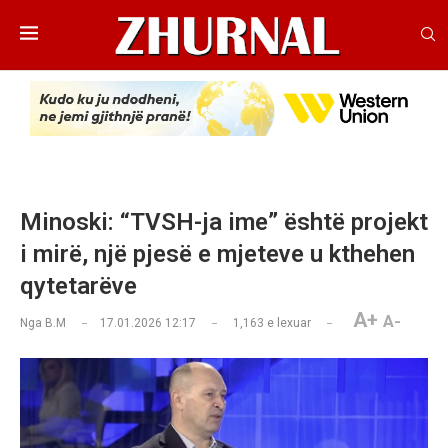
Minoski: “TVSH-ja ime” është projekt
i mirë, një pjesë e mjeteve u kthehen
qytetarëve
A+
A-
Nga
B.M
17.01.2026 12:17
1,163
e lexuar