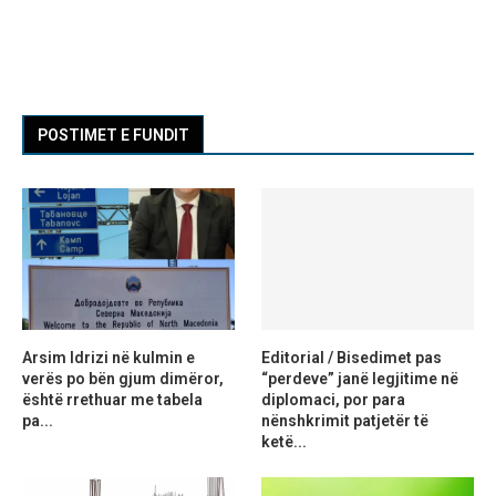
POSTIMET E FUNDIT
Arsim Idrizi në kulmin e
Editorial / Bisedimet pas
verës po bën gjum dimëror,
“perdeve” janë legjitime në
është rrethuar me tabela
diplomaci, por para
pa...
nënshkrimit patjetër të
ketë...