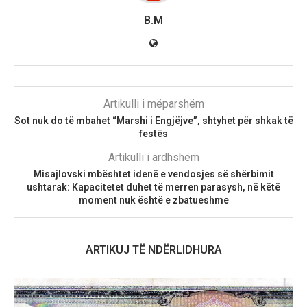
B.M
Artikulli i mëparshëm
Sot nuk do të mbahet “Marshi i Engjëjve”, shtyhet për shkak të
festës
Artikulli i ardhshëm
Misajlovski mbështet idenë e vendosjes së shërbimit
ushtarak: Kapacitetet duhet të merren parasysh, në këtë
moment nuk është e zbatueshme
ARTIKUJ TË NDËRLIDHURA