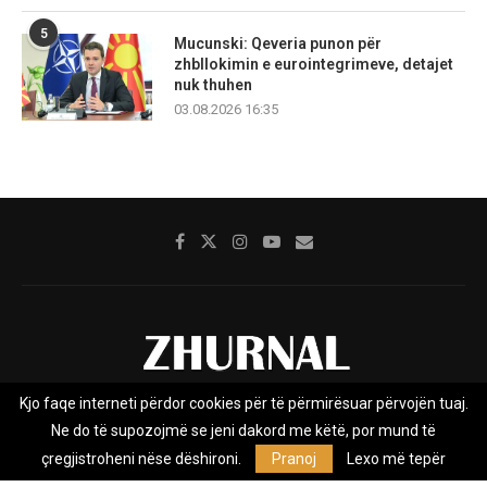
5
Mucunski: Qeveria punon për
zhbllokimin e eurointegrimeve, detajet
nuk thuhen
03.08.2026 16:35
Kjo faqe interneti përdor cookies për të përmirësuar përvojën tuaj.
Rreth nesh
Impresumi
Marketing
Kontakt
Ne do të supozojmë se jeni dakord me këtë, por mund të
Privacy Policy
çregjistroheni nëse dëshironi.
Pranoj
Lexo më tepër
Zhurnal.mk është Agjenci e Lajmeve e pavarur, e themeluar në vitin