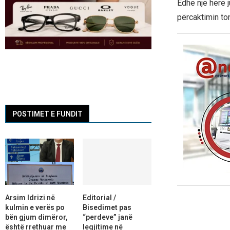
Edhe një herë 
përcaktimin to
POSTIMET E FUNDIT
Arsim Idrizi në
Editorial /
kulmin e verës po
Bisedimet pas
bën gjum dimëror,
“perdeve” janë
është rrethuar me
legjitime në