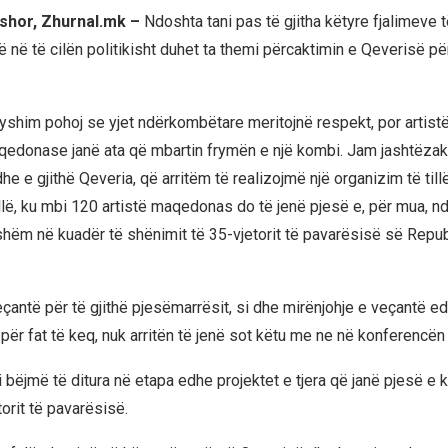
shor, Zhurnal.mk –
Ndoshta tani pas të gjitha këtyre fjalimeve t
 në të cilën politikisht duhet ta themi përcaktimin e Qeverisë për
yshim pohoj se yjet ndërkombëtare meritojnë respekt, por artis
qedonase janë ata që mbartin frymën e një kombi. Jam jashtëzak
he e gjithë Qeveria, që arritëm të realizojmë një organizim të til
illë, ku mbi 120 artistë maqedonas do të jenë pjesë e, për mua, nd
hëm në kuadër të shënimit të 35-vjetorit të pavarësisë së Repu
çantë për të gjithë pjesëmarrësit, si dhe mirënjohje e veçantë ed
t, për fat të keq, nuk arritën të jenë sot këtu me ne në konferencën
’i bëjmë të ditura në etapa edhe projektet e tjera që janë pjesë e
torit të pavarësisë.