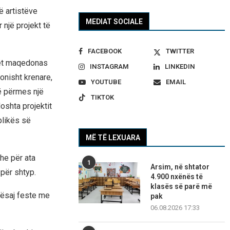
ë artistëve
MEDIAT SOCIALE
 një projekt të
FACEBOOK
TWITTER
tët maqedonas
INSTAGRAM
LINKEDIN
onisht krenare,
YOUTUBE
EMAIL
lë përmes një
TIKTOK
oshta projektit
blikës së
MË TË LEXUARA
he për ata
1
Arsim, në shtator
 për shtyp.
4.900 nxënës të
klasës së parë më
 kësaj feste me
pak
06.08.2026 17:33