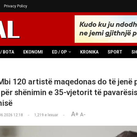
Privacy Policy
/ BOTA
EKONOMI
ED / OP
KRONIKA
SPORT
S
Mbi 120 artistë maqedonas do të jenë p
 për shënimin e 35-vjetorit të pavarësi
isë
A+
A-
06.2026 12:18
1,219
e lexuar