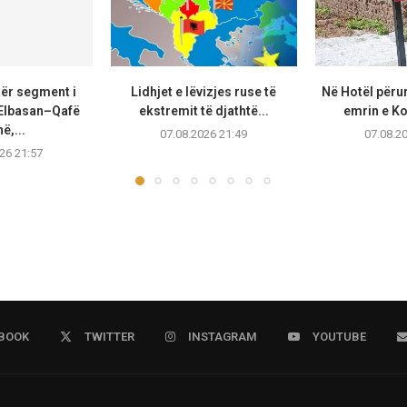
tër segment i
Lidhjet e lëvizjes ruse të
Në Hotël përu
Elbasan–Qafë
ekstremit të djathtë...
emrin e K
ë,...
07.08.2026 21:49
07.08.2
26 21:57
BOOK
TWITTER
INSTAGRAM
YOUTUBE