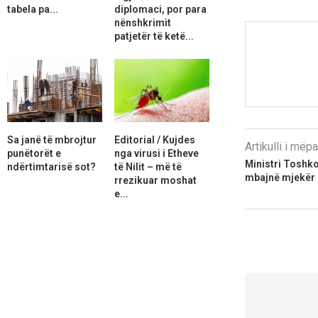
tabela pa...
diplomaci, por para
nënshkrimit
patjetër të ketë...
Sa janë të mbrojtur
Editorial / Kujdes
Artikulli i më
punëtorët e
nga virusi i Etheve
Ministri Toshkov
ndërtimtarisë sot?
të Nilit – më të
mbajnë mjekër
rrezikuar moshat
e...