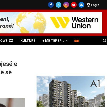
Login
HOWBIZZ
KULTURË
+ MË TEPËR…
jesë e
së së