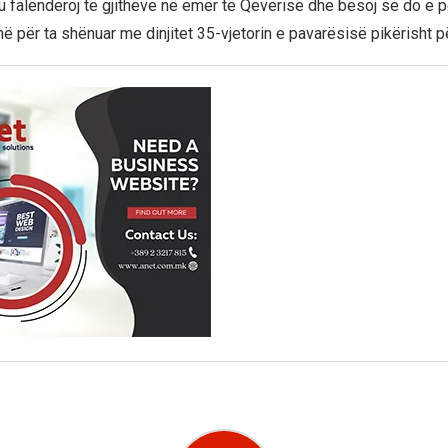
ju falënderoj të gjithëve në emër të Qeverisë dhe besoj se do e
në për ta shënuar me dinjitet 35-vjetorin e pavarësisë pikërisht 