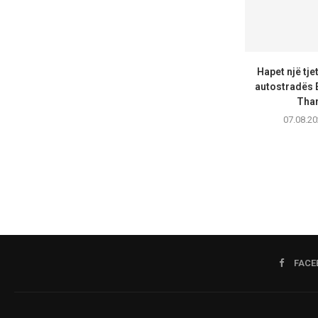
Hapet një tje
autostradës 
Than
07.08.20
FACE