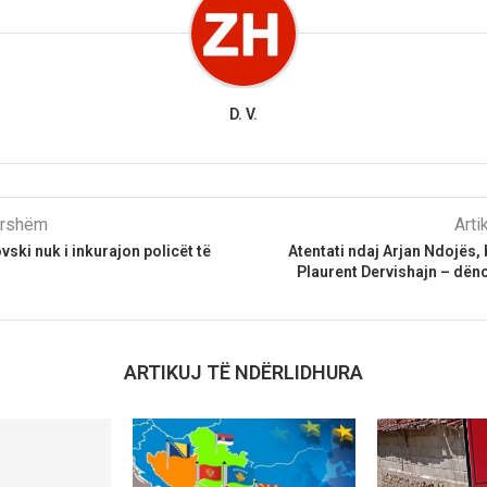
D. V.
parshëm
Arti
ski nuk i inkurajon policët të
Atentati ndaj Arjan Ndojës, 
Plaurent Dervishajn – dën
ARTIKUJ TË NDËRLIDHURA