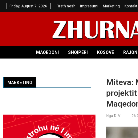
Friday, August 7, 2026
Rreth nesh
Impresumi
Marketing
Kontakt
MAQEDONI
SHQIPËRI
KOSOVË
RAJON 
Miteva: 
MARKETING
projektit
Maqedon
Nga
D. V.
26.