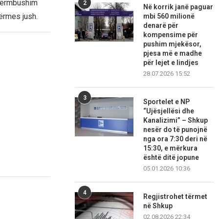
 përmbushim
2
Në korrik janë paguar
përmes jush.
mbi 560 milionë
denarë për
kompensime për
pushim mjekësor,
pjesa më e madhe
për lejet e lindjes
28.07.2026 15:52
3
Sportelet e NP
“Ujësjellësi dhe
Kanalizimi” – Shkup
nesër do të punojnë
nga ora 7:30 deri në
15:30, e mërkura
është ditë jopune
05.01.2026 10:36
4
Regjistrohet tërmet
në Shkup
02.08.2026 22:34