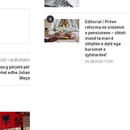
5
Editorial / Priten
reforma në sistemin
e pensioneve – shteti
mund ta marrë
shtyllën e dytë nga
kursimet e
qytetarëve!
kulli i ardhshëm
03.08.2026 15:00
burg përjetë për
ohet edhe Julian
Meçe