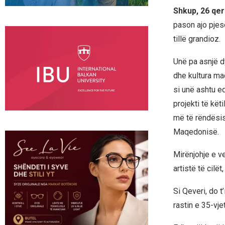
Shkup, 26 qer
pason ajo pjesë
tillë grandioz.
Unë pa asnjë d
dhe kultura ma
si unë ashtu ed
projekti të kët
më të rëndësis
Maqedonisë.
Mirënjohje e ve
artistë të cilë
Si Qeveri, do t
rastin e 35-vje