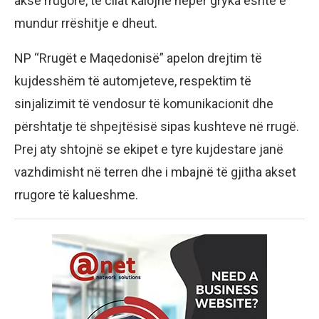
akse rrugore, të cilat kalojnë nëpër gryka është e
mundur rrëshitje e dheut.
NP “Rrugët e Maqedonisë” apelon drejtim të
kujdesshëm të automjeteve, respektim të
sinjalizimit të vendosur të komunikacionit dhe
përshtatje të shpejtësisë sipas kushteve në rrugë.
Prej aty shtojnë se ekipet e tyre kujdestare janë
vazhdimisht në terren dhe i mbajnë të gjitha akset
rrugore të kalueshme.