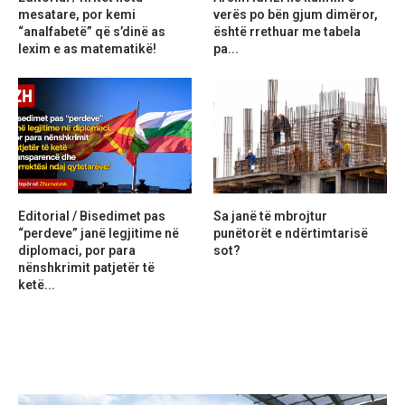
mesatare, por kemi
verës po bën gjum dimëror,
“analfabetë” që s’dinë as
është rrethuar me tabela
lexim e as matematikë!
pa...
Editorial / Bisedimet pas
Sa janë të mbrojtur
“perdeve” janë legjitime në
punëtorët e ndërtimtarisë
diplomaci, por para
sot?
nënshkrimit patjetër të
ketë...