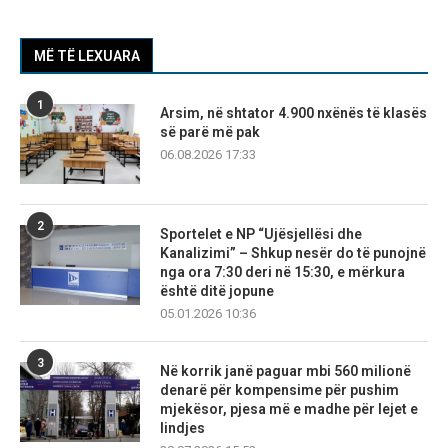
MË TË LEXUARA
1
Arsim, në shtator 4.900 nxënës të klasës
së parë më pak
06.08.2026 17:33
2
Sportelet e NP “Ujësjellësi dhe
Kanalizimi” – Shkup nesër do të punojnë
nga ora 7:30 deri në 15:30, e mërkura
është ditë jopune
05.01.2026 10:36
3
Në korrik janë paguar mbi 560 milionë
denarë për kompensime për pushim
mjekësor, pjesa më e madhe për lejet e
lindjes