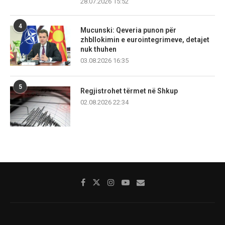
28.07.2026 15:52
4
Mucunski: Qeveria punon për
zhbllokimin e eurointegrimeve, detajet
nuk thuhen
03.08.2026 16:35
5
Regjistrohet tërmet në Shkup
02.08.2026 22:34