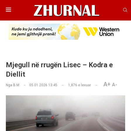
Mjegull në rrugën Lisec – Kodra e
Diellit
A+
A-
Nga
B.M
05.01.2026 13:45
1,876
e lexuar