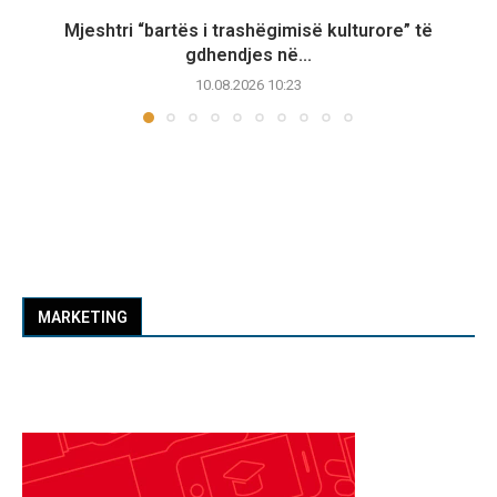
Mjeshtri “bartës i trashëgimisë kulturore” të
gdhendjes në...
10.08.2026 10:23
MARKETING