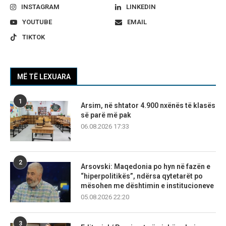
INSTAGRAM
LINKEDIN
YOUTUBE
EMAIL
TIKTOK
MË TË LEXUARA
1
Arsim, në shtator 4.900 nxënës të klasës
së parë më pak
06.08.2026 17:33
2
Arsovski: Maqedonia po hyn në fazën e
“hiperpolitikës”, ndërsa qytetarët po
mësohen me dështimin e institucioneve
05.08.2026 22:20
3