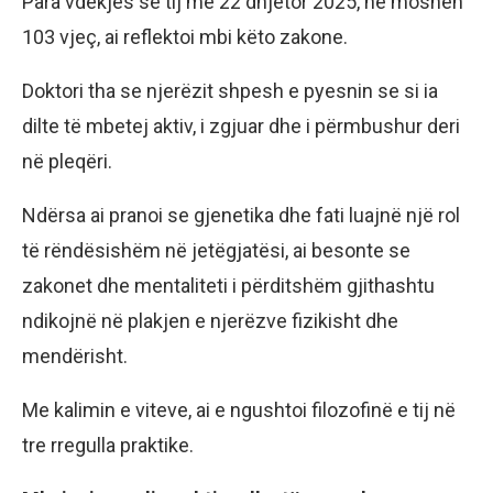
Para vdekjes së tij më 22 dhjetor 2025, në moshën
103 vjeç, ai reflektoi mbi këto zakone.
Doktori tha se njerëzit shpesh e pyesnin se si ia
dilte të mbetej aktiv, i zgjuar dhe i përmbushur deri
në pleqëri.
Ndërsa ai pranoi se gjenetika dhe fati luajnë një rol
të rëndësishëm në jetëgjatësi, ai besonte se
zakonet dhe mentaliteti i përditshëm gjithashtu
ndikojnë në plakjen e njerëzve fizikisht dhe
mendërisht.
Me kalimin e viteve, ai e ngushtoi filozofinë e tij në
tre rregulla praktike.