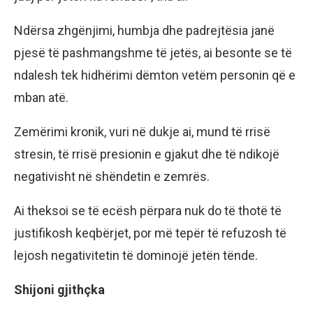
Ndërsa zhgënjimi, humbja dhe padrejtësia janë
pjesë të pashmangshme të jetës, ai besonte se të
ndalesh tek hidhërimi dëmton vetëm personin që e
mban atë.
Zemërimi kronik, vuri në dukje ai, mund të rrisë
stresin, të rrisë presionin e gjakut dhe të ndikojë
negativisht në shëndetin e zemrës.
Ai theksoi se të ecësh përpara nuk do të thotë të
justifikosh keqbërjet, por më tepër të refuzosh të
lejosh negativitetin të dominojë jetën tënde.
Shijoni gjithçka