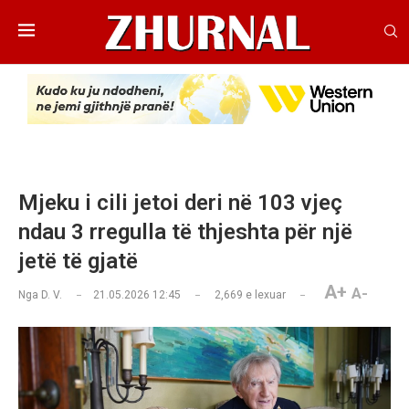
Mjeku i cili jetoi deri në 103 vjeç
ndau 3 rregulla të thjeshta për një
jetë të gjatë
A+
A-
Nga
D. V.
21.05.2026 12:45
2,669
e lexuar