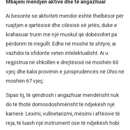
Mbajeni mendjen aktive dhe të angazhuar
Ai besonte se aktiviteti mendor është thelbësor për
ruajtjen e qartësisë dhe cilësisë së jetës, duke e
krahasuar trurin me një muskul që dobësohet pa
përdorim të rregullt. Edhe në moshë të shtyrë, ai
vazhdoi ta sfidonte veten intelektualisht. Ai u
regjistrua në shkollën e drejtësisë në moshën 60
vjeç dhe kaloi provimin e jurisprudencës në Ohio në
moshën 67 vjeç.
Sipas tij, të qëndrosh i angazhuar mendërisht nuk
do të thotë domosdoshmërisht të ndjekësh një
karrierë. Leximi, vullnetarizmi, mësimi i aftësive të
reja, të luash një instrument ose të ndjekësh hobi