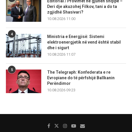
Editorial / Provimet në gjuhën shqipe –
Deri dje akuzohej Filkov, tani a do ta
zgjidhë Shasivari?
10.08.2026 11:00
4
Ministria e Energjisë: Sistemi
elektroenergjetik në vend është stabil
dhe i sigurt
10.08.2026 11:07
5
The Telegraph: Konfederata e re
Evropiane do të përfshijë Ballkanin
Perëndimor
10.08.2026 09:23