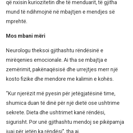
që nxisin kuriozitetin dhe të menduarit, të gjitha
mund të ndihmojnë në mbajtjen e mendjes së
mprehtë.
Mos mbani mëri
Neurologu theksoi gjithashtu rëndësinë e
mirëqenies emocionale. Ai tha se mbajtja e
zemërimit, pakënaqësisë dhe urrejtjes merr një
kosto fizike dhe mendore me kalimin e kohës.
“Kur njerëzit më pyesin për jetëgjatësinë time,
shumica duan të dinë për një dietë ose ushtrime
sekrete. Dieta dhe ushtrimet kanë rëndësi,
sigurisht. Por unë gjithashtu mendoj se pikëpamja
juaj për jetën ka rëndësi”, tha ai.