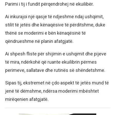
Parimi i tij i fundit përqendrohej në ekuilibër.
Ai inkurajoi një qasje të ndjeshme ndaj ushqimit,
stilit të jetës dhe kënaqësive të përditshme, duke
thënë se moderimi e bën kënaqësinë të
qëndrueshme në planin afatgjatë.
Ai shpesh fliste për shijimin e ushqimit dhe pijeve
të mira, ndërkohë që ruante ekuilibrin përmes
perimeve, sallatave dhe rutinës së shëndetshme.
Sipas tij, ekstremet në çdo aspekt të jetës mund të
jenë të dëmshme, ndërsa moderimi mbështet
mirëqenien afatgjatë.