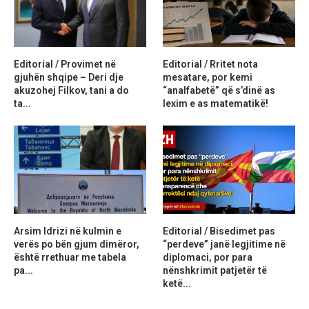
Editorial / Provimet në
Editorial / Rritet nota
gjuhën shqipe – Deri dje
mesatare, por kemi
akuzohej Filkov, tani a do
“analfabetë” që s’dinë as
ta...
lexim e as matematikë!
Arsim Idrizi në kulmin e
Editorial / Bisedimet pas
verës po bën gjum dimëror,
“perdeve” janë legjitime në
është rrethuar me tabela
diplomaci, por para
pa...
nënshkrimit patjetër të
ketë...