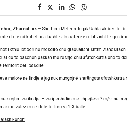
rshor, Zhurnal.mk –
Shërbimi Meteorologjik Ushtarak bëri të dit
emte do të ndikohet nga kushte atmosferike relativisht të qëndr
het i kthjellët deri në mesditë dhe gradualisht shtim vranësirash
 cilat do të pasohen pasuan me reshje shiu afatshkurtra dhe të d
territorit deri pasdite
veve malore në lindje e jug nuk mungojnë shtrëngata afatshkurtr
ë me drejtim verilindje – veriperëndim me shpejtësi 7 m/s, në bre
uar me valëzim në dete të forcës 1-3 ballë.
parashikohen: