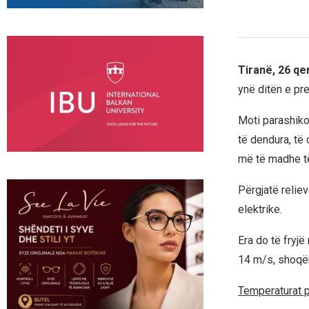
Tiranë, 26 qe
ynë ditën e pr
Moti parashiko
të dendura, të
më të madhe të 
Përgjatë relie
elektrike.
Era do të fryj
14 m/s, shoqër
Temperaturat 