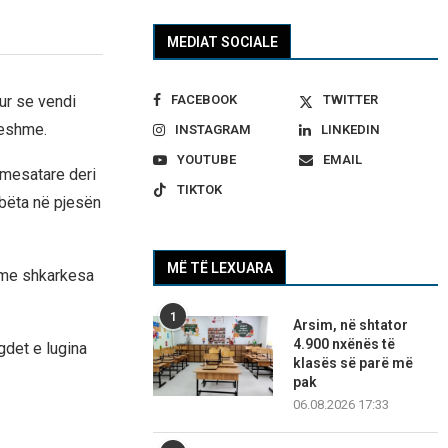
MEDIAT SOCIALE
FACEBOOK
TWITTER
ur se vendi
ueshme.
INSTAGRAM
LINKEDIN
YOUTUBE
EMAIL
 mesatare deri
TIKTOK
obëta në pjesën
MË TË LEXUARA
a me shkarkesa
1
Arsim, në shtator
4.900 nxënës të
gdet e lugina
klasës së parë më
pak
06.08.2026 17:33