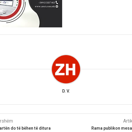
D. V.
parshëm
Arti
rtën do të bëhen të ditura
Rama publikon mesaz