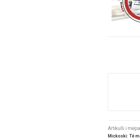
Artikulli i më
Mickoski: Të ma