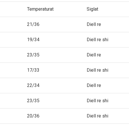
Temperaturat
Siglat
21/36
Diell re
19/34
Diell re shi
23/35
Diell re
17/33
Diell re shi
22/34
Diell re
23/35
Diell re shi
20/36
Diell re shi