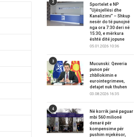
2
Sportelet e NP
“Ujësjellësi dhe
Kanalizimi” – Shkup
nesër do të punojnë
nga ora 7:30 deri në
15:30, e mërkura
është ditë jopune
05.01.2026 10:36
3
Mucunski: Qeveria
punon për
zhbllokimin e
eurointegrimeve,
detajet nuk thuhen
03.08.2026 16:35
4
Në korrik janë paguar
mbi 560 milionë
denarë për
kompensime për
pushim mjekësor,