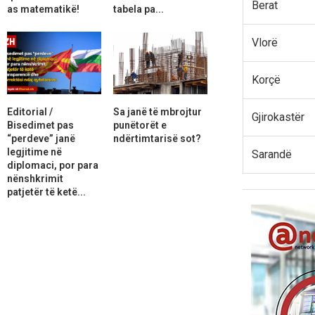
Berat
as matematikë!
tabela pa...
Vlorë
Korçë
Editorial /
Sa janë të mbrojtur
Gjirokastër
Bisedimet pas
punëtorët e
“perdeve” janë
ndërtimtarisë sot?
legjitime në
Sarandë
diplomaci, por para
nënshkrimit
patjetër të ketë...