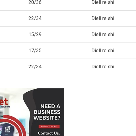
20/36
Diell re shi
22/34
Diell re shi
15/29
Diell re shi
17/35
Diell re shi
22/34
Diell re shi