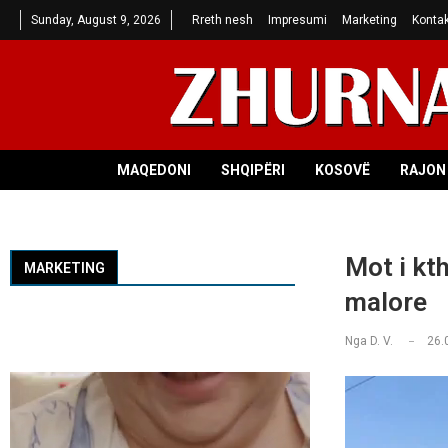
Sunday, August 9, 2026
Rreth nesh
Impresumi
Marketing
Kontak
MAQEDONI
SHQIPËRI
KOSOVË
RAJON 
Mot i kth
MARKETING
malore
Nga
D. V.
26.