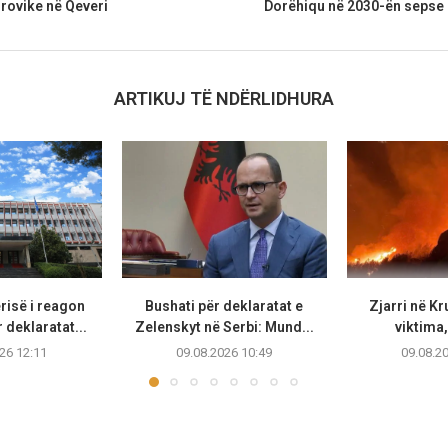
rovike në Qeveri
Dorëhiqu në 2030-ën sepse 
ARTIKUJ TË NDËRLIDHURA
risë i reagon
Bushati për deklaratat e
Zjarri në Kr
 deklaratat...
Zelenskyt në Serbi: Mund...
viktima,
26 12:11
09.08.2026 10:49
09.08.2