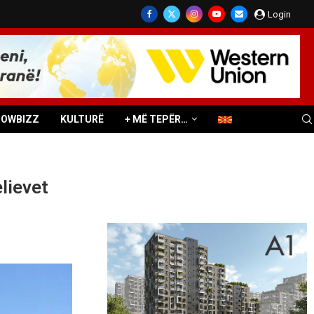
Login
HOWBIZZ
KULTURË
+ MË TEPËR…
elievet