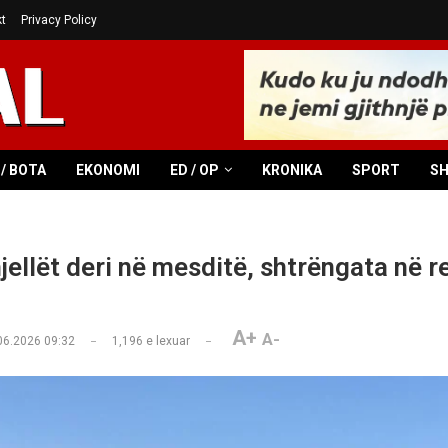
t
Privacy Policy
/ BOTA
EKONOMI
ED / OP
KRONIKA
SPORT
S
jellët deri në mesditë, shtrëngata në r
A+
A-
06.2026 09:32
1,196
e lexuar