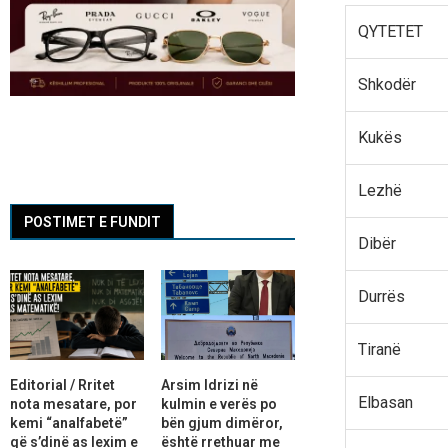
QYTETET
Shkodër
Kukës
Lezhë
POSTIMET E FUNDIT
Dibër
Durrës
Tiranë
Editorial / Rritet
Arsim Idrizi në
Elbasan
nota mesatare, por
kulmin e verës po
kemi “analfabetë”
bën gjum dimëror,
që s’dinë as lexim e
është rrethuar me