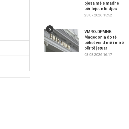
pjesa më e madhe
për lejet e lindjes
28.07.2026 15:52
5
VMRO‑DPMNE:
Maqedonia do të
bëhet vend më i mirë
për të jetuar
03.08.2026 16:17