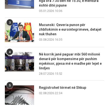
nga ora 7:30 deri në 15:30, e mërkura
është ditë jopune
05.01.2026 10:36
3
Mucunski: Qeveria punon për
zhbllokimin e eurointegrimeve, detajet
nuk thuhen
03.08.2026 16:35
4
Në korrik janë paguar mbi 560 milionë
denarë për kompensime për pushim
mjekësor, pjesa më e madhe për lejet e
lindjes
28.07.2026 15:52
5
Regjistrohet tërmet në Shkup
02.08.2026 22:34