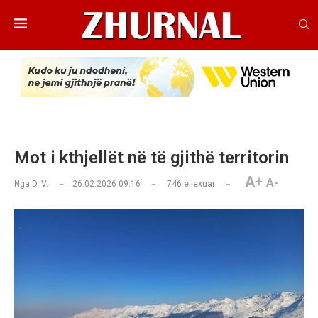
Mot i kthjellët në të gjithë territorin
A+
A-
Nga
D. V.
26.02.2026 09:16
746
e lexuar