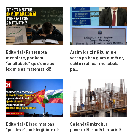
Editorial / Rritet nota
Arsim Idrizi në kulmin e
mesatare, por kemi
verës po bën gjum dimëror,
“analfabetë” që s’dinë as
është rrethuar me tabela
lexim e as matematikë!
pa...
Editorial / Bisedimet pas
Sa janë të mbrojtur
“perdeve” janë legjitime në
punëtorët e ndërtimtarisë