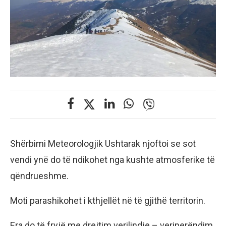
Shërbimi Meteorologjik Ushtarak njoftoi se sot
vendi ynë do të ndikohet nga kushte atmosferike të
qëndrueshme.
Moti parashikohet i kthjellët në të gjithë territorin.
Era do të fryjë me drejtim verilindje – veriperëndim