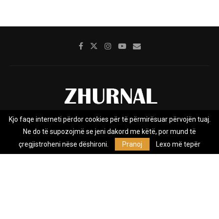
Kjo faqe interneti përdor cookies për të përmirësuar përvojën tuaj.
Rreth nesh
Impresumi
Marketing
Kontakt
Ne do të supozojmë se jeni dakord me këtë, por mund të
Privacy Policy
çregjistroheni nëse dëshironi.
Pranoj
Lexo më tepër
Zhurnal.mk është Agjenci e Lajmeve e pavarur, e themeluar në vitin
2009, që e mbulon Maqedoninë, Kosovën, Shqipërinë edhe lajmet
nga bota.
@2026 - All Right Reserved. Designed and Developed by
Anet.Com.Mk