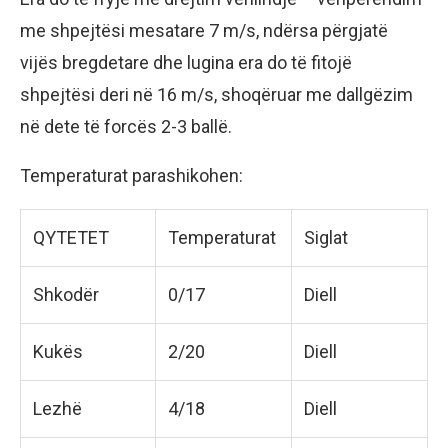
me shpejtësi mesatare 7 m/s, ndërsa përgjatë
vijës bregdetare dhe lugina era do të fitojë
shpejtësi deri në 16 m/s, shoqëruar me dallgëzim
në dete të forcës 2-3 ballë.
Temperaturat parashikohen:
QYTETET
Temperaturat
Siglat
Shkodër
0/17
Diell
Kukës
2/20
Diell
Lezhë
4/18
Diell