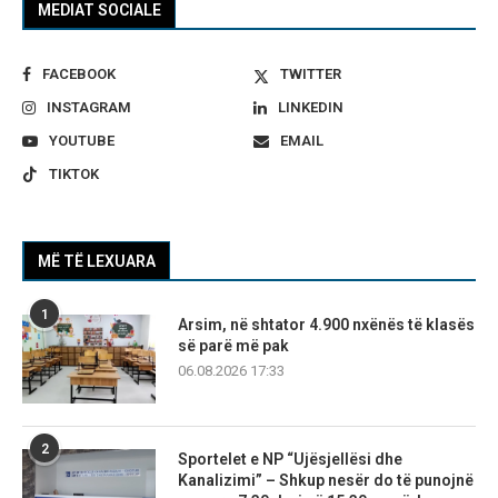
MEDIAT SOCIALE
FACEBOOK
TWITTER
INSTAGRAM
LINKEDIN
YOUTUBE
EMAIL
TIKTOK
MË TË LEXUARA
1
Arsim, në shtator 4.900 nxënës të klasës
së parë më pak
06.08.2026 17:33
2
Sportelet e NP “Ujësjellësi dhe
Kanalizimi” – Shkup nesër do të punojnë