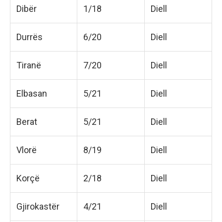
Dibër
1/18
Diell
Durrës
6/20
Diell
Tiranë
7/20
Diell
Elbasan
5/21
Diell
Berat
5/21
Diell
Vlorë
8/19
Diell
Korçë
2/18
Diell
Gjirokastër
4/21
Diell