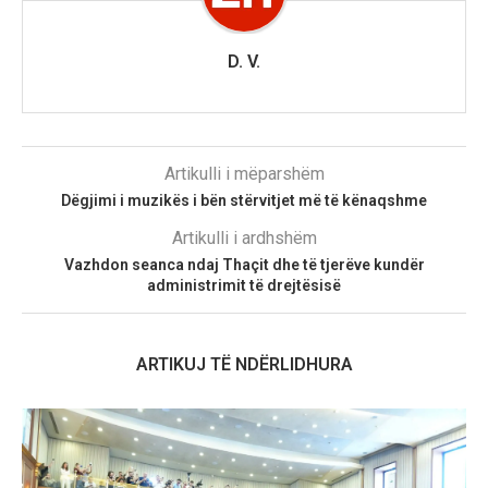
D. V.
Artikulli i mëparshëm
Dëgjimi i muzikës i bën stërvitjet më të kënaqshme
Artikulli i ardhshëm
Vazhdon seanca ndaj Thaçit dhe të tjerëve kundër
administrimit të drejtësisë
ARTIKUJ TË NDËRLIDHURA