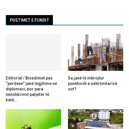
POSTIMET E FUNDIT
Editorial / Bisedimet pas
Sa janë të mbrojtur
“perdeve” janë legjitime në
punëtorët e ndërtimtarisë
diplomaci, por para
sot?
nënshkrimit patjetër të
ketë...