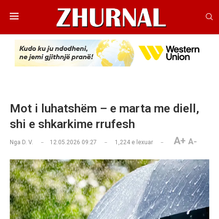
Mot i luhatshëm – e marta me diell,
shi e shkarkime rrufesh
A+
A-
Nga
D. V.
12.05.2026 09:27
1,224
e lexuar