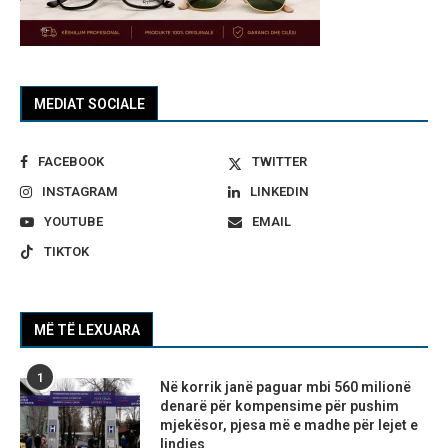
MEDIAT SOCIALE
FACEBOOK
TWITTER
INSTAGRAM
LINKEDIN
YOUTUBE
EMAIL
TIKTOK
MË TË LEXUARA
1
Në korrik janë paguar mbi 560 milionë
denarë për kompensime për pushim
mjekësor, pjesa më e madhe për lejet e
lindjes