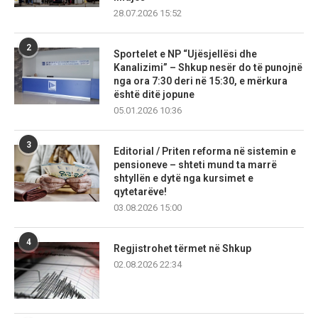
28.07.2026 15:52
2
Sportelet e NP “Ujësjellësi dhe
Kanalizimi” – Shkup nesër do të punojnë
nga ora 7:30 deri në 15:30, e mërkura
është ditë jopune
05.01.2026 10:36
3
Editorial / Priten reforma në sistemin e
pensioneve – shteti mund ta marrë
shtyllën e dytë nga kursimet e
qytetarëve!
03.08.2026 15:00
4
Regjistrohet tërmet në Shkup
02.08.2026 22:34