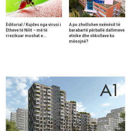
Editorial / Kujdes nga virusi i
A po zhvillohen nxënësit të
Etheve të Nilit – më të
barabartë përballë dallimeve
rrezikuar moshat e...
etnike dhe shkollave ku
mësojnë?