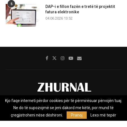
5
DAP-i e fillon fazën e tretë të projektit
fatura elektronike
04.06.2026 13:52
Kjo faqe interneti përdor cookies për të përmirësuar përvojën tuaj.
Rreth nesh
Impresumi
Marketing
Kontakt
Ne do të supozojmë se jeni dakord me këtë, por mund të
Privacy Policy
çregjistroheni nëse dëshironi.
Pranoj
Lexo më tepër
Zhurnal.mk është Agjenci e Lajmeve e pavarur, e themeluar në vitin
2009, që e mbulon Maqedoninë, Kosovën, Shqipërinë edhe lajmet