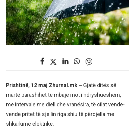
Prishtinë, 12 maj Zhurnal.mk –
Gjatë ditës së
martë parashihet të mbajë mot i ndryshueshëm,
me intervale me diell dhe vranësira, të cilat vende-
vende pritet të sjellin riga shiu të përcjella me
shkarkime elektrike.