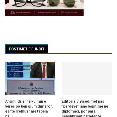
POSTIMET E FUNDIT
Arsim Idrizi në kulmin e
Editorial / Bisedimet pas
verës po bën gjum dimëror,
“perdeve” janë legjitime në
është rrethuar me tabela
diplomaci, por para
pa...
nënshkrimit patjetër të