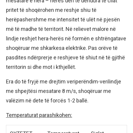
mesatare e hera – herës deri të dendura të cilat
pritet të shoqërohen me reshje shiu të
herëpashershme me intensitet të ulët në pjesën
më të madhe të territorit. Në relievet malore në
lindje reshjet hera-herës në formën e shtrëngatave
shoqëruar me shkarkesa elektrike. Pas orëve të
pasdites ndërprerje e reshjeve të shiut në të gjithë
territorin si dhe mot i kthjellët.
Era do të fryjë me drejtim veriperëndim-verilindje
me shpejtësi mesatare 8 m/s, shoqëruar me
valëzim në dete të forcës 1-2 ballë.
Temperaturat parashikohen: