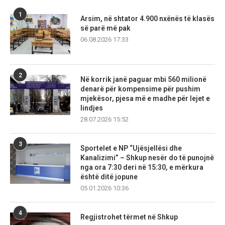
1
Arsim, në shtator 4.900 nxënës të klasës
së parë më pak
06.08.2026 17:33
2
Në korrik janë paguar mbi 560 milionë
denarë për kompensime për pushim
mjekësor, pjesa më e madhe për lejet e
lindjes
28.07.2026 15:52
3
Sportelet e NP “Ujësjellësi dhe
Kanalizimi” – Shkup nesër do të punojnë
nga ora 7:30 deri në 15:30, e mërkura
është ditë jopune
05.01.2026 10:36
4
Regjistrohet tërmet në Shkup