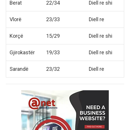
Berat
22/34
Diell re shi
Vlorë
23/33
Diell re
Korçë
15/29
Diell re shi
Gjirokastër
19/33
Diell re shi
Sarandë
23/32
Diell re