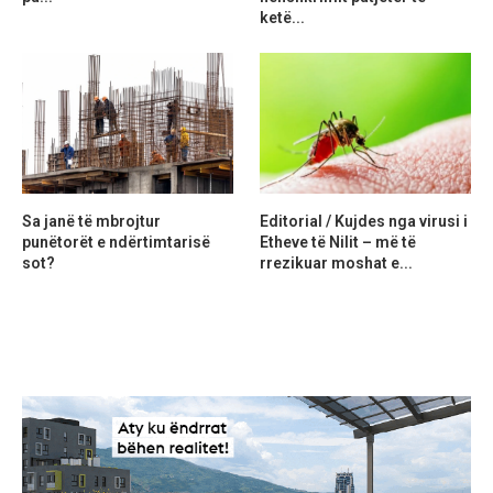
ketë...
Sa janë të mbrojtur
Editorial / Kujdes nga virusi i
punëtorët e ndërtimtarisë
Etheve të Nilit – më të
sot?
rrezikuar moshat e...