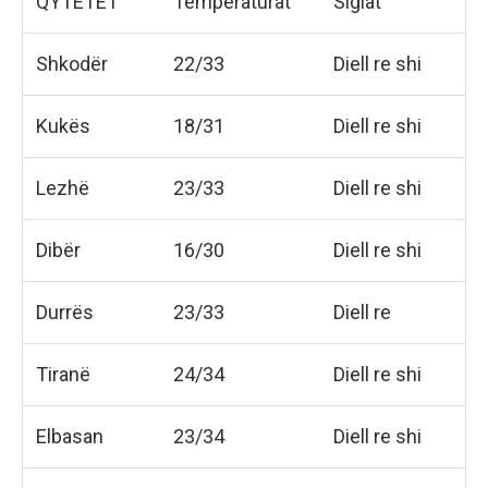
QYTETET
Temperaturat
Siglat
Shkodër
22/33
Diell re shi
Kukës
18/31
Diell re shi
Lezhë
23/33
Diell re shi
Dibër
16/30
Diell re shi
Durrës
23/33
Diell re
Tiranë
24/34
Diell re shi
Elbasan
23/34
Diell re shi