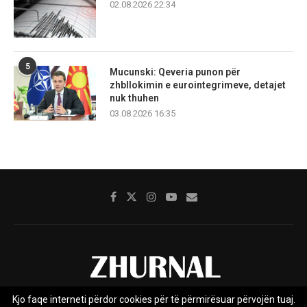
02.08.2026 22:34
5
Mucunski: Qeveria punon për
zhbllokimin e eurointegrimeve, detajet
nuk thuhen
03.08.2026 16:35
Kjo faqe interneti përdor cookies për të përmirësuar përvojën tuaj.