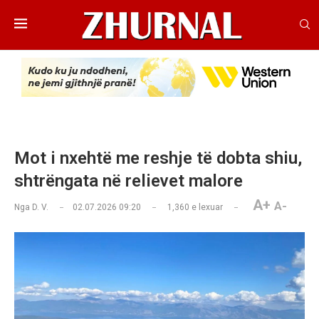
Mot i nxehtë me reshje të dobta shiu,
shtrëngata në relievet malore
A+
A-
Nga
D. V.
02.07.2026 09:20
1,360
e lexuar