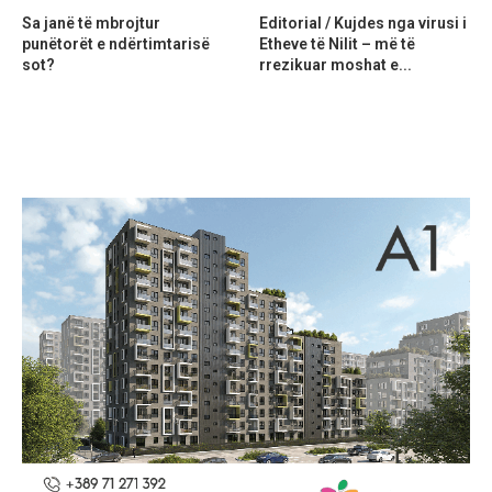
Sa janë të mbrojtur
Editorial / Kujdes nga virusi i
punëtorët e ndërtimtarisë
Etheve të Nilit – më të
sot?
rrezikuar moshat e...