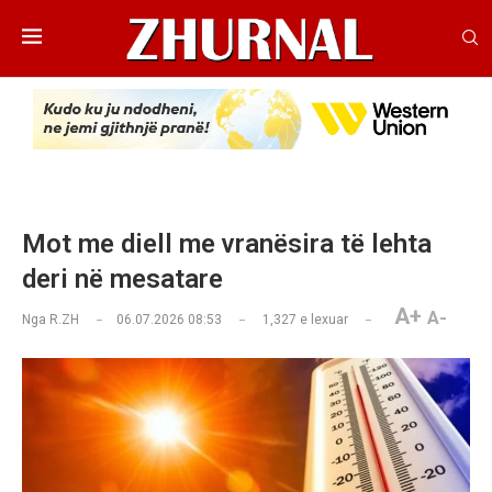
Mot me diell me vranësira të lehta
deri në mesatare
A+
A-
Nga
R.ZH
06.07.2026 08:53
1,327
e lexuar