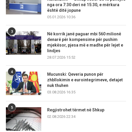
nga ora 7:30 deri në 15:30, e mërkura
është ditë jopune
05.01.2026 10:36
3
Në korrik janë paguar mbi 560 milionë
denarë për kompensime për pushim
mjekësor, pjesa më e madhe për lejet e
lindjes
28.07.2026 15:52
4
Mucunski: Qeveria punon për
zhbllokimin e eurointegrimeve, detajet
nuk thuhen
03.08.2026 16:35
5
Regjistrohet tërmet në Shkup
02.08.2026 22:34