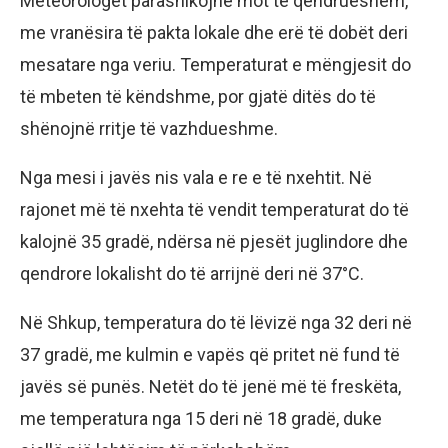
Meteorologët parashikojnë mot të qëndrueshëm,
me vranësira të pakta lokale dhe erë të dobët deri
mesatare nga veriu. Temperaturat e mëngjesit do
të mbeten të këndshme, por gjatë ditës do të
shënojnë rritje të vazhdueshme.
Nga mesi i javës nis vala e re e të nxehtit. Në
rajonet më të nxehta të vendit temperaturat do të
kalojnë 35 gradë, ndërsa në pjesët juglindore dhe
qendrore lokalisht do të arrijnë deri në 37°C.
Në Shkup, temperatura do të lëvizë nga 32 deri në
37 gradë, me kulmin e vapës që pritet në fund të
javës së punës. Netët do të jenë më të freskëta,
me temperatura nga 15 deri në 18 gradë, duke