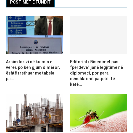
POSTIMET E FUNDIT
Arsim Idrizi në kulmin e
Editorial / Bisedimet pas
verës po bën gjum dimëror,
“perdeve” janë legjitime në
është rrethuar me tabela
diplomaci, por para
pa...
nënshkrimit patjetër të
ketë...