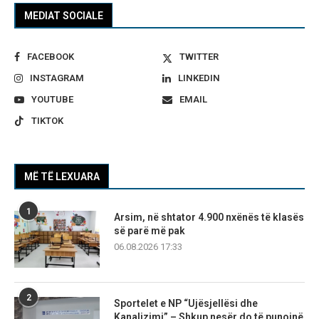
MEDIAT SOCIALE
FACEBOOK
TWITTER
INSTAGRAM
LINKEDIN
YOUTUBE
EMAIL
TIKTOK
MË TË LEXUARA
1
Arsim, në shtator 4.900 nxënës të klasës
së parë më pak
06.08.2026 17:33
2
Sportelet e NP “Ujësjellësi dhe
Kanalizimi” – Shkup nesër do të punojnë