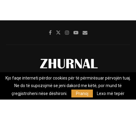
Kjo faqe interneti përdor cookies për të përmirësuar përvojën tuaj.
Rreth nesh
Impresumi
Marketing
Kontakt
Ne do të supozojmë se jeni dakord me këtë, por mund të
Privacy Policy
çregjistroheni nëse dëshironi.
Pranoj
Lexo më tepër
Zhurnal.mk është Agjenci e Lajmeve e pavarur, e themeluar në vitin
2009, që e mbulon Maqedoninë, Kosovën, Shqipërinë edhe lajmet
nga bota.
@2026 - All Right Reserved. Designed and Developed by
Anet.Com.Mk