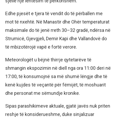
sjellë një lehtësim të përkohshëm.
Edhe pjesët e tjera të vendit do të përballen me
mot të nxehtë. Në Manastir dhe Ohër temperaturat
maksimale do të jenë rreth 30–32 gradë, ndërsa në
Strumicë, Gjevgjeli, Demir Kapi dhe Vallandovë do
të mbizotërojë vapë e fortë verore.
Meteorologët u bëjnë thirrje qytetarëve të
shmangin ekspozimin në diell nga ora 11:00 deri në
17:00, të konsumojnë sa më shumë lëngje dhe të
kenë kujdes të veçantë për fëmijët, të moshuarit
dhe personat me sëmundje kronike.
Sipas parashikimeve aktuale, gjatë javës nuk priten
reshje të konsiderueshme, duke sinjalizuar