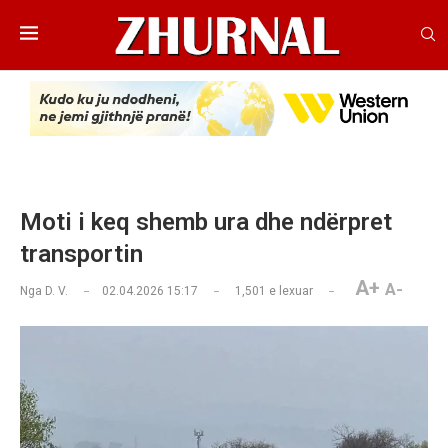
Moti i keq shemb ura dhe ndërpret
transportin
A+
A-
Nga
D. V.
02.04.2026 15:17
1,501
e lexuar