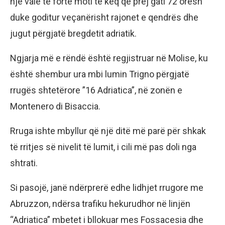
një valë të fortë moti të keq që prej gati 72 orësh
duke goditur veçanërisht rajonet e qendrës dhe
jugut përgjatë bregdetit adriatik.
Ngjarja më e rëndë është regjistruar në Molise, ku
është shembur ura mbi lumin Trigno përgjatë
rrugës shtetërore ”16 Adriatica”, në zonën e
Montenero di Bisaccia.
Rruga ishte mbyllur që një ditë më parë për shkak
të rritjes së nivelit të lumit, i cili më pas doli nga
shtrati.
Si pasojë, janë ndërprerë edhe lidhjet rrugore me
Abruzzon, ndërsa trafiku hekurudhor në linjën
“Adriatica” mbetet i bllokuar mes Fossacesia dhe