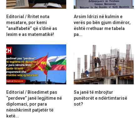
Editorial / Rritet nota
Arsim Idrizi në kulmin e
mesatare, por kemi
verës po bën gjum dimëror,
“analfabetë” që s’dinë as
është rrethuar me tabela
lexim e as matematikë!
pa...
Editorial / Bisedimet pas
Sa janë të mbrojtur
“perdeve” janë legjitime në
punëtorët e ndërtimtarisë
diplomaci, por para
sot?
nënshkrimit patjetër të
ketë...