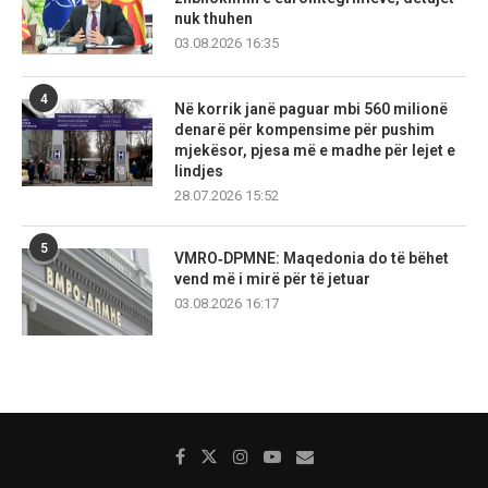
nuk thuhen
03.08.2026 16:35
4
Në korrik janë paguar mbi 560 milionë
denarë për kompensime për pushim
mjekësor, pjesa më e madhe për lejet e
lindjes
28.07.2026 15:52
5
VMRO‑DPMNE: Maqedonia do të bëhet
vend më i mirë për të jetuar
03.08.2026 16:17