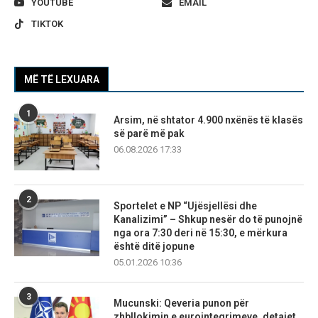
YOUTUBE
EMAIL
TIKTOK
MË TË LEXUARA
1
Arsim, në shtator 4.900 nxënës të klasës
së parë më pak
06.08.2026 17:33
2
Sportelet e NP “Ujësjellësi dhe
Kanalizimi” – Shkup nesër do të punojnë
nga ora 7:30 deri në 15:30, e mërkura
është ditë jopune
05.01.2026 10:36
3
Mucunski: Qeveria punon për
zhbllokimin e eurointegrimeve, detajet