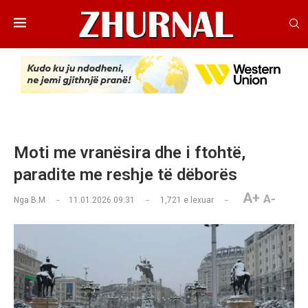
Moti me vranësira dhe i ftohtë,
paradite me reshje të dëborës
A+
A-
Nga
B.M
11.01.2026 09:31
1,721
e lexuar