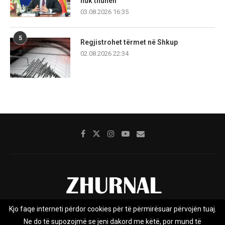
nuk thuhen
03.08.2026 16:35
5
Regjistrohet tërmet në Shkup
02.08.2026 22:34
Kjo faqe interneti përdor cookies për të përmirësuar përvojën tuaj.
Rreth nesh
Impresumi
Marketing
Kontakt
Ne do të supozojmë se jeni dakord me këtë, por mund të