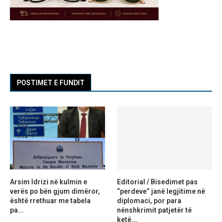
POSTIMET E FUNDIT
Arsim Idrizi në kulmin e
Editorial / Bisedimet pas
verës po bën gjum dimëror,
“perdeve” janë legjitime në
është rrethuar me tabela
diplomaci, por para
pa...
nënshkrimit patjetër të
ketë...