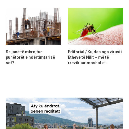
Sa janë të mbrojtur
Editorial / Kujdes nga virusi i
punëtorët e ndërtimtarisë
Etheve të Nilit – më të
sot?
rrezikuar moshat e...