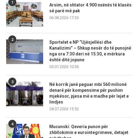
1
Arsim, në shtator 4.900 nxënës të klasës
së parë më pak
06.08.2026 17:33
2
Sportelet e NP “Ujësjellësi dhe
Kanalizimi” – Shkup nesër do të punojnë
nga ora 7:30 deri në 15:30, e mërkura
është ditë jopune
05.01.2026 10:36
3
Në korrik janë paguar mbi 560 milionë
denarë për kompensime për pushim
mjekësor, pjesa më e madhe për lejet e
lindjes
28.07.2026 15:52
4
Mucunski: Qeveria punon për
zhbllokimin e eurointegrimeve, detajet