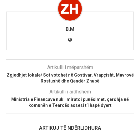
B.M
Artikulli i mëparshëm
Zgjedhjet lokale/ Sot votohet në Gostivar, Vrapçisht, Mavrovë
Rostushë dhe Qendër Zhupë
Artikulli i ardhshëm
Ministria e Financave nuk i miratoi punësimet, çerdhja në
komunën e Tearcës assesi t’i hapë dyert
ARTIKUJ TË NDËRLIDHURA