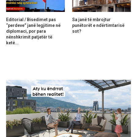
Editorial / Bisedimet pas
Sa janë të mbrojtur
“perdeve” janë legjitime në
punëtorët e ndërtimtarisë
diplomaci, por para
sot?
nënshkrimit patjetër të
ketë...