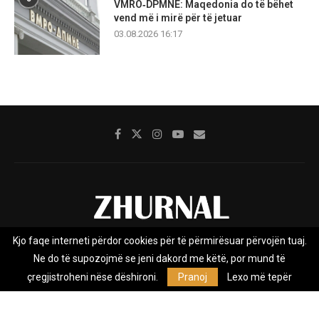
VMRO‑DPMNE: Maqedonia do të bëhet
vend më i mirë për të jetuar
03.08.2026 16:17
Kjo faqe interneti përdor cookies për të përmirësuar përvojën tuaj.
Rreth nesh
Impresumi
Marketing
Kontakt
Ne do të supozojmë se jeni dakord me këtë, por mund të
Privacy Policy
çregjistroheni nëse dëshironi.
Pranoj
Lexo më tepër
Zhurnal.mk është Agjenci e Lajmeve e pavarur, e themeluar në vitin
2009, që e mbulon Maqedoninë, Kosovën, Shqipërinë edhe lajmet