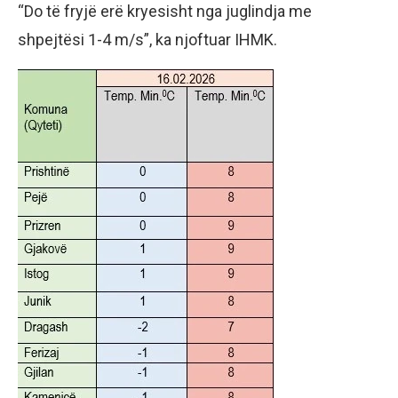
“Do të fryjë erë kryesisht nga juglindja me
shpejtësi 1-4 m/s”, ka njoftuar IHMK.