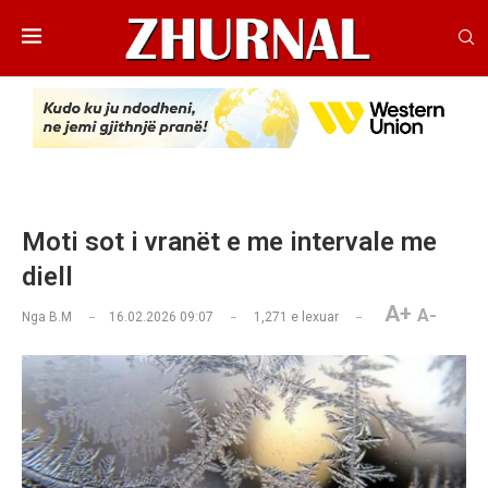
Moti sot i vranët e me intervale me
diell
A+
A-
Nga
B.M
16.02.2026 09:07
1,271
e lexuar