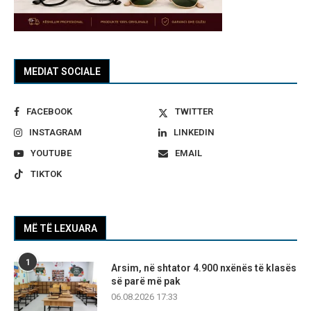
MEDIAT SOCIALE
FACEBOOK
TWITTER
INSTAGRAM
LINKEDIN
YOUTUBE
EMAIL
TIKTOK
MË TË LEXUARA
1
Arsim, në shtator 4.900 nxënës të klasës
së parë më pak
06.08.2026 17:33