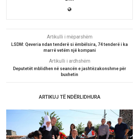
Artikulli i mëparshëm
LSDM: Qeveria ndan tenderë si ëmbëlsira, 74 tenderë i ka
marrë vetëm një kompani
Artikulli i ardhshëm
Deputetët mblidhen në seancën e jashtëzakonshme për
buxhetin
ARTIKUJ TË NDËRLIDHURA