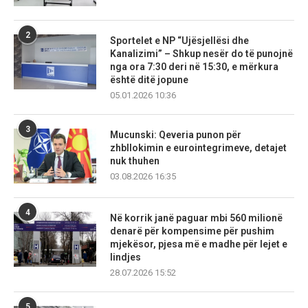
2
Sportelet e NP “Ujësjellësi dhe
Kanalizimi” – Shkup nesër do të punojnë
nga ora 7:30 deri në 15:30, e mërkura
është ditë jopune
05.01.2026 10:36
3
Mucunski: Qeveria punon për
zhbllokimin e eurointegrimeve, detajet
nuk thuhen
03.08.2026 16:35
4
Në korrik janë paguar mbi 560 milionë
denarë për kompensime për pushim
mjekësor, pjesa më e madhe për lejet e
lindjes
28.07.2026 15:52
5