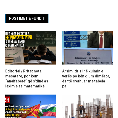
POSTIMET E FUNDIT
Editorial / Rritet nota
Arsim Idrizi në kulmin e
mesatare, por kemi
verës po bën gjum dimëror,
“analfabetë” që s’dinë as
është rrethuar me tabela
lexim e as matematikë!
pa...