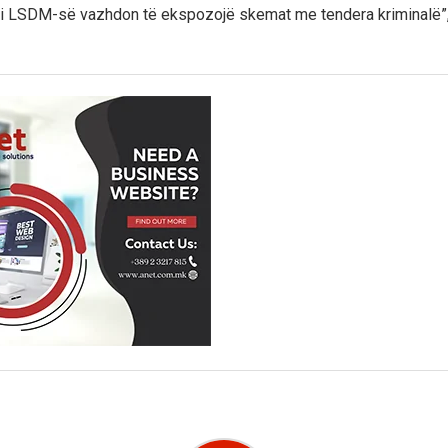
 i LSDM-së vazhdon të ekspozojë skemat me tendera kriminalë”