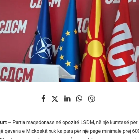
urt –
Partia maqedonase në opozitë LSDM, në një kumtesë për 
ë qeveria e Mickoskit nuk ka para për një pagë minimale prej 6