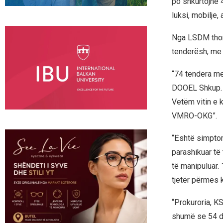
po shkurtojnë 
luksi, mobilje
Nga LSDM thonë
tenderësh, me 
“74 tendera me
DOOEL Shkup. R
Vetëm vitin e 
VMRO-OKG”.
“Është simptom
parashikuar të
të manipuluar.
tjetër përmes 
“Prokuroria, K
shumë se 54 dit