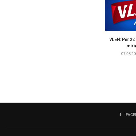
VLEN: Për 22 
mirat
07.08.20
FACE