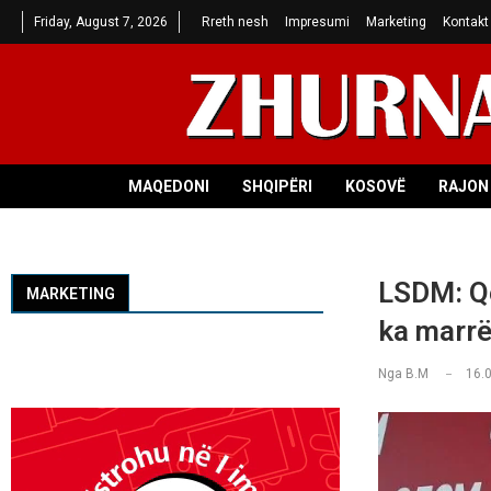
Friday, August 7, 2026
Rreth nesh
Impresumi
Marketing
Kontakt
MAQEDONI
SHQIPËRI
KOSOVË
RAJON 
LSDM: Qe
MARKETING
ka marrë
Nga
B.M
16.