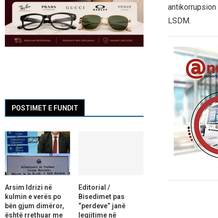
antikorrupsion
LSDM.
POSTIMET E FUNDIT
Arsim Idrizi në
Editorial /
kulmin e verës po
Bisedimet pas
bën gjum dimëror,
“perdeve” janë
është rrethuar me
legjitime në