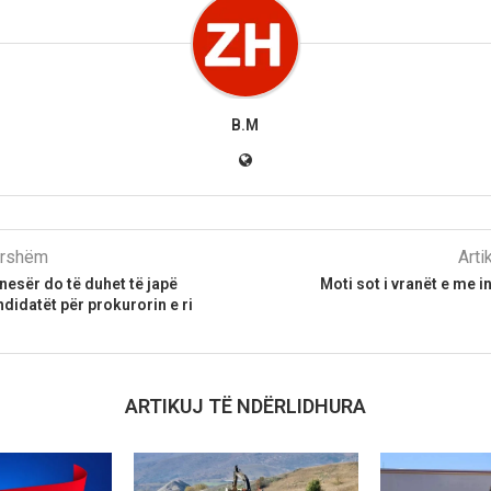
B.M
parshëm
Arti
 nesër do të duhet të japë
Moti sot i vranët e me i
idatët për prokurorin e ri
ARTIKUJ TË NDËRLIDHURA