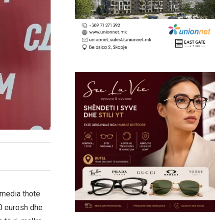
media thotë
00 eurosh dhe