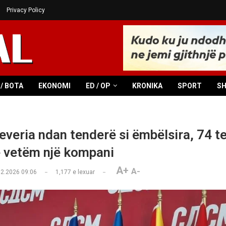
Privacy Policy
/ BOTA
EKONOMI
ED / OP
KRONIKA
SPORT
S
veria ndan tenderë si ëmbëlsira, 74 te
 vetëm një kompani
A+
A-
02.2026 09:06
1,177
e lexuar