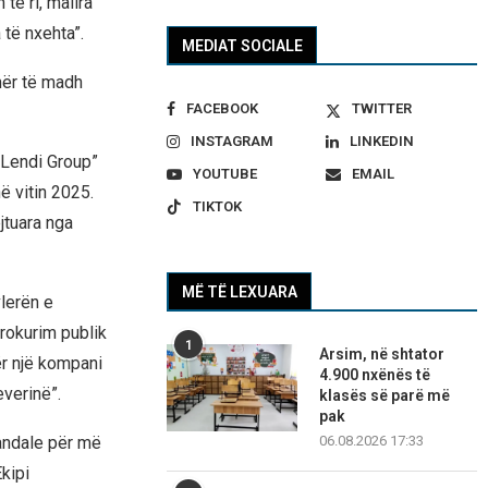
të ri, mallra
 të nxehta”.
MEDIAT SOCIALE
mër të madh
FACEBOOK
TWITTER
INSTAGRAM
LINKEDIN
“Lendi Group”
YOUTUBE
EMAIL
ë vitin 2025.
TIKTOK
jtuara nga
MË TË LEXUARA
lerën e
rokurim publik
1
Arsim, në shtator
ër një kompani
4.900 nxënës të
verinë”.
klasës së parë më
pak
kandale për më
06.08.2026 17:33
kipi