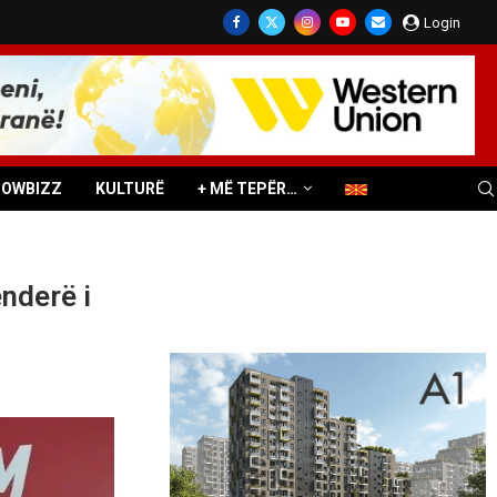
Login
HOWBIZZ
KULTURË
+ MË TEPËR…
nderë i