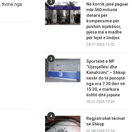
2
, thonë nga
Në korrik janë paguar
mbi 560 milionë
denarë për
kompensime për
pushim mjekësor,
pjesa më e madhe
për lejet e lindjes
28.07.2026 15:52
3
Sportelet e NP
“Ujësjellësi dhe
Kanalizimi” – Shkup
nesër do të punojnë
nga ora 7:30 deri në
15:30, e mërkura
është ditë jopune
05.01.2026 10:36
4
Regjistrohet tërmet
në Shkup
02.08.2026 22:34