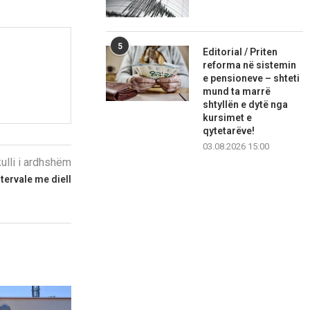
5
Editorial / Priten
reforma në sistemin
e pensioneve – shteti
mund ta marrë
shtyllën e dytë nga
kursimet e
qytetarëve!
03.08.2026 15:00
kulli i ardhshëm
ntervale me diell