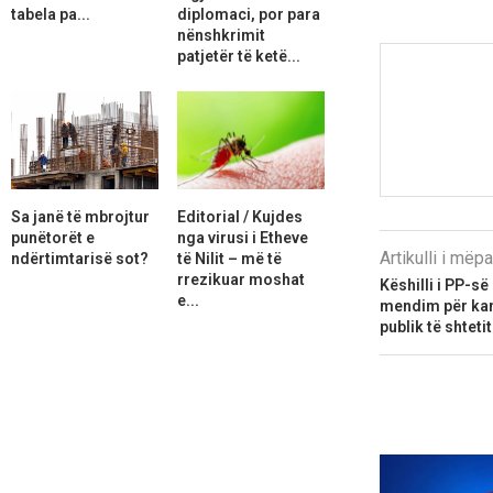
tabela pa...
diplomaci, por para
nënshkrimit
patjetër të ketë...
Sa janë të mbrojtur
Editorial / Kujdes
punëtorët e
nga virusi i Etheve
Artikulli i më
ndërtimtarisë sot?
të Nilit – më të
rrezikuar moshat
Këshilli i PP-së
e...
mendim për kand
publik të shtetit