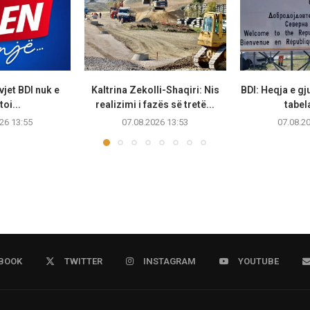
vjet BDI nuk e
Kaltrina Zekolli-Shaqiri: Nis
BDI: Heqja e g
oi...
realizimi i fazës së tretë...
tabela
26 13:55
07.08.2026 13:53
07.08.2
BOOK
TWITTER
INSTAGRAM
YOUTUBE