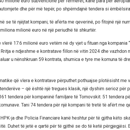
40 milionë euro subvencione për fermerët, kanë para për aeroplan 
, automjete dhe për më tepër, po shpërndajnë tendera si ëmbëlsira
 se të njëjtat kompani, të afërta me qeverinë, po fitojnë një nu
miliona milionë euro në një periudhë të shkurtër.
 vlerë 17.6 milionë euro vetëm në dy vjet u fituan nga kompania 
ritja e ndjeshme e kontratave fillon në vitin 2024 dhe vazhdon n
kaluar u nënshkruan 59 kontrata, shumica e tyre me komuna të dre
atike që vlera e kontratave përputhet pothuajse plotësisht me v
 tenderëve – që është një tregues klasik, një dyshim serioz për p
 161 tendera për kompaninë familjare të Tomovskit. 51 tendera p
komunave. Tani 74 tendera për një kompani të tretë të afërt me qe
SHPK-ja dhe Policia Financiare kanë heshtur për të gjitha këto s
ë. Duhet të jetë e qartë për të gjithë se do të ketë përgjegjësi. E